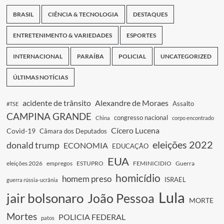
BRASIL
CIÊNCIA & TECNOLOGIA
DESTAQUES
ENTRETENIMENTO & VARIEDADES
ESPORTES
INTERNACIONAL
PARAÍBA
POLICIAL
UNCATEGORIZED
ÚLTIMAS NOTÍCIAS
acidente de trânsito
Alexandre de Moraes
Assalto
#TSE
CAMPINA GRANDE
congresso nacional
China
corpo encontrado
Cícero Lucena
Covid-19
Câmara dos Deputados
eleições 2022
donald trump
ECONOMIA
EDUCAÇÃO
EUA
eleições 2026
empregos
ESTUPRO
FEMINICIDIO
Guerra
homicídio
homem preso
ISRAEL
guerra rússia-ucrânia
Lula
jair bolsonaro
João Pessoa
MORTE
Mortes
POLICIA FEDERAL
patos