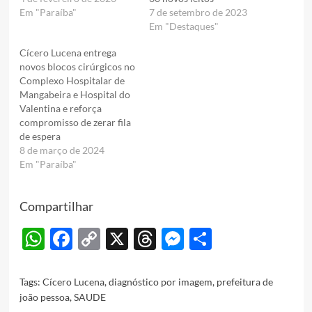
Em "Paraíba"
7 de setembro de 2023
Em "Destaques"
Cícero Lucena entrega
novos blocos cirúrgicos no
Complexo Hospitalar de
Mangabeira e Hospital do
Valentina e reforça
compromisso de zerar fila
de espera
8 de março de 2024
Em "Paraíba"
Compartilhar
WhatsApp
Facebook
Copy
X
Threads
Messenger
Share
Link
Tags:
Cícero Lucena
,
diagnóstico por imagem
,
prefeitura de
joão pessoa
,
SAUDE