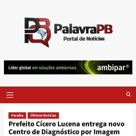
Skip
to
content
Primary
Menu
Paraíba
Últimas Notícias
Prefeito Cícero Lucena entrega novo
Centro de Diagnóstico por Imagem