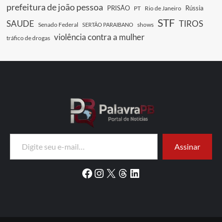
prefeitura de joão pessoa
PRISÃO
Rússia
PT
Rio de Janeiro
STF
SAUDE
TIROS
Senado Federal
shows
SERTÃO PARAIBANO
violência contra a mulher
tráfico de drogas
Digite seu e-mail…
Assinar
Facebook
Instagram
X
Threads
LinkedIn