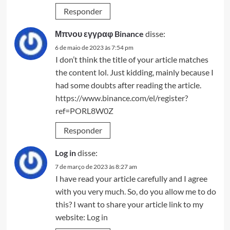
Responder
Μπνου εγγραφ Binance
disse:
6 de maio de 2023 às 7:54 pm
I don’t think the title of your article matches
the content lol. Just kidding, mainly because I
had some doubts after reading the article.
https://www.binance.com/el/register?
ref=PORL8W0Z
Responder
Log in
disse:
7 de março de 2023 às 8:27 am
I have read your article carefully and I agree
with you very much. So, do you allow me to do
this? I want to share your article link to my
website:
Log in