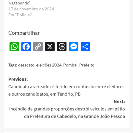
‘vagabundo’
17 de novembro de 2024
Em "Policial"
Compartilhar
WhatsApp
Facebook
Copy
X
Threads
Messenger
Share
Link
Tags:
desacato
,
eleições 2024
,
Pombal
,
Prefeito
Post
Previous:
Candidato a vereador é ferido em confusão entre eleitores
navigation
e outros candidatos, em Tenório, PB
Next:
Incêndio de grandes proporções destrói veículos em pátio
da Prefeitura de Cabedelo, na Grande João Pessoa