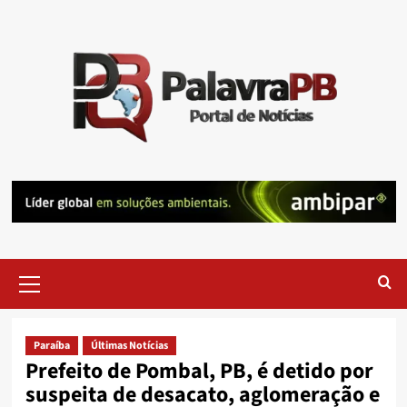
Skip
to
content
Primary
Menu
Paraíba
Últimas Notícias
Prefeito de Pombal, PB, é detido por
suspeita de desacato, aglomeração e