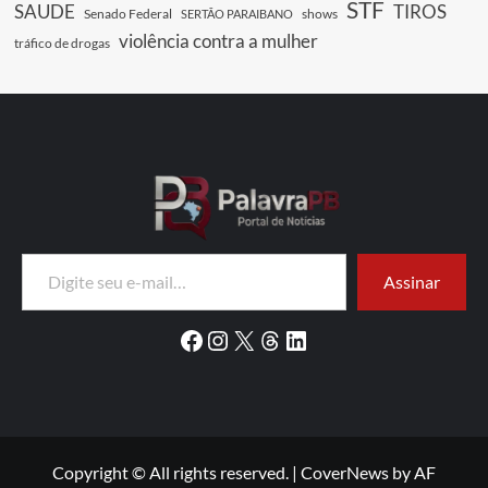
STF
SAUDE
TIROS
Senado Federal
shows
SERTÃO PARAIBANO
violência contra a mulher
tráfico de drogas
Digite seu e-mail…
Assinar
Facebook
Instagram
X
Threads
LinkedIn
Copyright © All rights reserved.
|
CoverNews
by AF