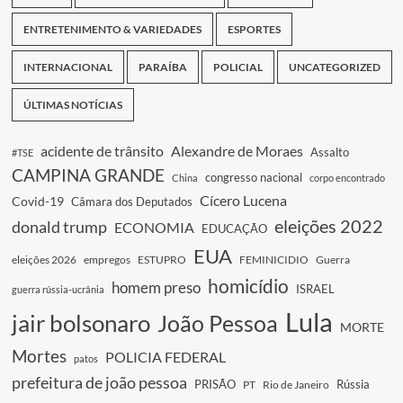
ENTRETENIMENTO & VARIEDADES
ESPORTES
INTERNACIONAL
PARAÍBA
POLICIAL
UNCATEGORIZED
ÚLTIMAS NOTÍCIAS
acidente de trânsito
Alexandre de Moraes
Assalto
#TSE
CAMPINA GRANDE
congresso nacional
China
corpo encontrado
Cícero Lucena
Covid-19
Câmara dos Deputados
eleições 2022
donald trump
ECONOMIA
EDUCAÇÃO
EUA
eleições 2026
empregos
ESTUPRO
FEMINICIDIO
Guerra
homicídio
homem preso
ISRAEL
guerra rússia-ucrânia
Lula
jair bolsonaro
João Pessoa
MORTE
Mortes
POLICIA FEDERAL
patos
prefeitura de joão pessoa
PRISÃO
Rússia
PT
Rio de Janeiro