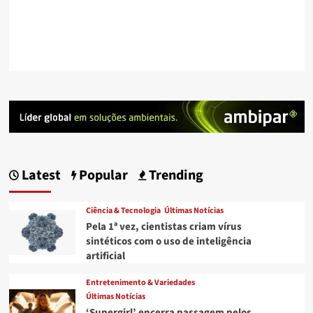
Latest
Popular
Trending
Ciência & Tecnologia
Últimas Notícias
Pela 1ª vez, cientistas criam vírus
sintéticos com o uso de inteligência
artificial
Entretenimento & Variedades
Últimas Notícias
‘Supergirl’ encerra passagem pelos