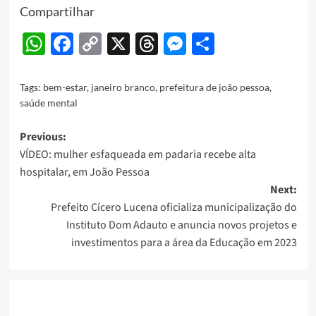
Compartilhar
WhatsApp
Facebook
Copy
X
Threads
Messenger
Share
Link
Tags:
bem-estar
,
janeiro branco
,
prefeitura de joão pessoa
,
saúde mental
Post
Previous:
VÍDEO: mulher esfaqueada em padaria recebe alta
navigation
hospitalar, em João Pessoa
Next:
Prefeito Cícero Lucena oficializa municipalização do
Instituto Dom Adauto e anuncia novos projetos e
investimentos para a área da Educação em 2023