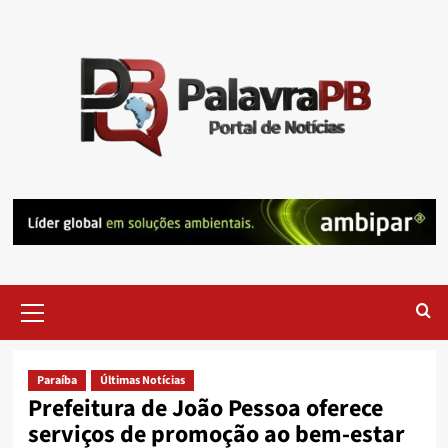
Skip
to
content
Primary
Menu
Paraíba
Últimas Notícias
Prefeitura de João Pessoa oferece
serviços de promoção ao bem-estar