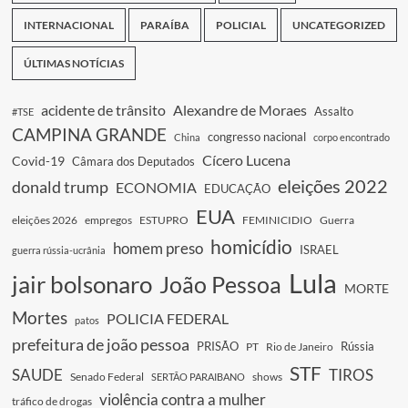
INTERNACIONAL
PARAÍBA
POLICIAL
UNCATEGORIZED
ÚLTIMAS NOTÍCIAS
acidente de trânsito
Alexandre de Moraes
Assalto
#TSE
CAMPINA GRANDE
congresso nacional
China
corpo encontrado
Cícero Lucena
Covid-19
Câmara dos Deputados
eleições 2022
donald trump
ECONOMIA
EDUCAÇÃO
EUA
eleições 2026
empregos
ESTUPRO
FEMINICIDIO
Guerra
homicídio
homem preso
ISRAEL
guerra rússia-ucrânia
Lula
jair bolsonaro
João Pessoa
MORTE
Mortes
POLICIA FEDERAL
patos
prefeitura de joão pessoa
PRISÃO
Rússia
PT
Rio de Janeiro
STF
SAUDE
TIROS
Senado Federal
shows
SERTÃO PARAIBANO
violência contra a mulher
tráfico de drogas