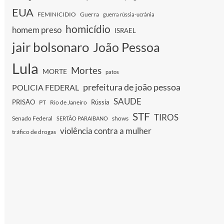
EUA
FEMINICIDIO
Guerra
guerra rússia-ucrânia
homicídio
homem preso
ISRAEL
jair bolsonaro
João Pessoa
Lula
Mortes
MORTE
patos
prefeitura de joão pessoa
POLICIA FEDERAL
SAUDE
PRISÃO
Rússia
PT
Rio de Janeiro
STF
TIROS
Senado Federal
shows
SERTÃO PARAIBANO
violência contra a mulher
tráfico de drogas