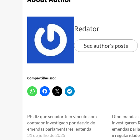
Redator
See author's posts
Compartilhe isso:
PF diz que senador tem vínculo com
Dino manda su
contador investigado por desvio de
investigarem 
emendas parlamentares; entenda
emendas parla
31 de julho de 2025
irregularidade