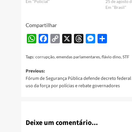
Em "Policial"
25 de agosto 
Em "Brasil"
Compartilhar
WhatsApp
Facebook
Copy
X
Threads
Messeng
Share
Link
Tags:
corrupção
,
emendas parlamentares
,
flávio dino
,
STF
Post
Previous:
Fórum de Segurança Pública defende decreto federal
navigation
uso da força por polícias e rebate governadores
Deixe um comentário...