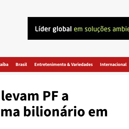
aíba
Brasil
Entretenimento & Variedades
Internacional
 levam PF a
ema bilionário em