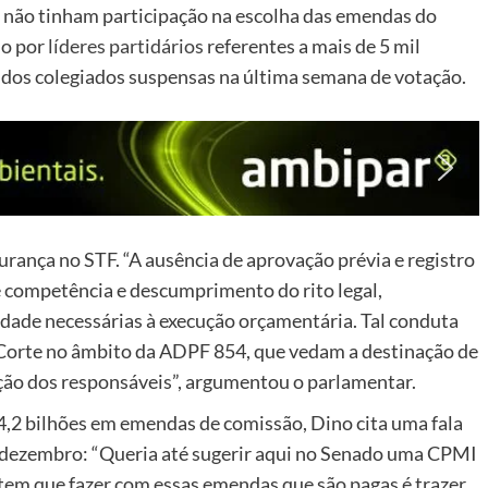
 não tinham participação na escolha das emendas do
do por
líderes partidários
referentes a mais de 5 mil
dos colegiados suspensas na última semana de votação.
ança no STF. “A ausência de aprovação prévia e registro
 competência e descumprimento do rito legal,
dade necessárias à execução orçamentária. Tal conduta
a Corte no âmbito da ADPF 854, que vedam a destinação de
ação dos responsáveis”, argumentou o parlamentar.
,2 bilhões em emendas de comissão, Dino cita uma fala
e dezembro: “Queria até sugerir aqui no Senado uma CPMI
tem que fazer com essas emendas que são pagas é trazer