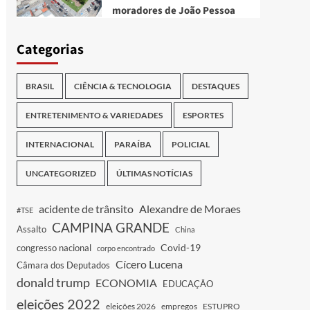
moradores de João Pessoa
Categorias
BRASIL
CIÊNCIA & TECNOLOGIA
DESTAQUES
ENTRETENIMENTO & VARIEDADES
ESPORTES
INTERNACIONAL
PARAÍBA
POLICIAL
UNCATEGORIZED
ÚLTIMAS NOTÍCIAS
acidente de trânsito
Alexandre de Moraes
#TSE
CAMPINA GRANDE
Assalto
China
Covid-19
congresso nacional
corpo encontrado
Cícero Lucena
Câmara dos Deputados
donald trump
ECONOMIA
EDUCAÇÃO
eleições 2022
eleições 2026
empregos
ESTUPRO