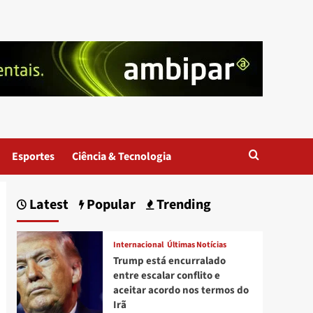
Esportes
Ciência & Tecnologia
Latest
Popular
Trending
Internacional
Últimas Notícias
Trump está encurralado
entre escalar conflito e
aceitar acordo nos termos do
Irã