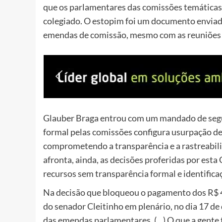
que os parlamentares das comissões temáticas
colegiado. O estopim foi um documento envia
emendas de comissão, mesmo com as reuniões 
Glauber Braga entrou com um mandado de segur
formal pelas comissões configura usurpação de
comprometendo a transparência e a rastreabili
afronta, ainda, as decisões proferidas por est
recursos sem transparência formal e identific
Na decisão que bloqueou o pagamento dos R$ 4
do senador Cleitinho em plenário, no dia 17 d
das emendas parlamentares. (…) O que a gente 