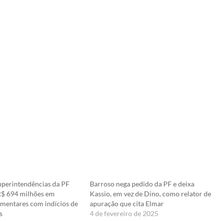
perintendências da PF
Barroso nega pedido da PF e deixa
R$ 694 milhões em
Kassio, em vez de Dino, como relator de
mentares com indícios de
apuração que cita Elmar
s
4 de fevereiro de 2025