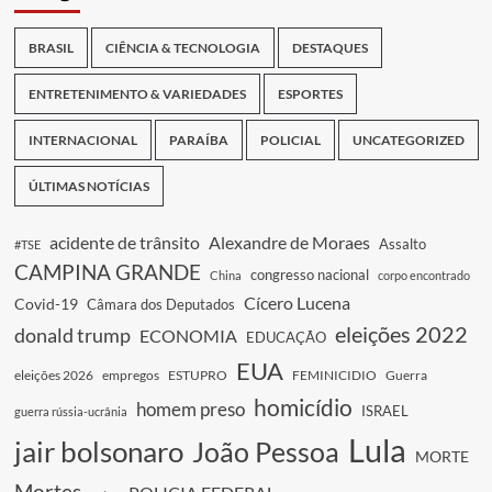
BRASIL
CIÊNCIA & TECNOLOGIA
DESTAQUES
ENTRETENIMENTO & VARIEDADES
ESPORTES
INTERNACIONAL
PARAÍBA
POLICIAL
UNCATEGORIZED
ÚLTIMAS NOTÍCIAS
acidente de trânsito
Alexandre de Moraes
Assalto
#TSE
CAMPINA GRANDE
congresso nacional
China
corpo encontrado
Cícero Lucena
Covid-19
Câmara dos Deputados
eleições 2022
donald trump
ECONOMIA
EDUCAÇÃO
EUA
eleições 2026
empregos
ESTUPRO
FEMINICIDIO
Guerra
homicídio
homem preso
ISRAEL
guerra rússia-ucrânia
Lula
jair bolsonaro
João Pessoa
MORTE
Mortes