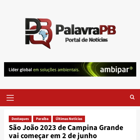
Skip
to
content
Primary
Menu
Destaques
Paraíba
Últimas Notícias
São João 2023 de Campina Grande
vai começar em 2 de junho