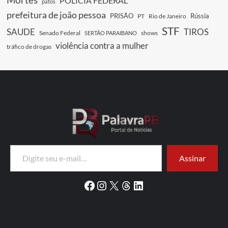
POLICIA FEDERAL
patos
prefeitura de joão pessoa
PRISÃO
Rússia
PT
Rio de Janeiro
STF
SAUDE
TIROS
Senado Federal
shows
SERTÃO PARAIBANO
violência contra a mulher
tráfico de drogas
Digite seu e-mail…
Assinar
Facebook
Instagram
X
Threads
LinkedIn