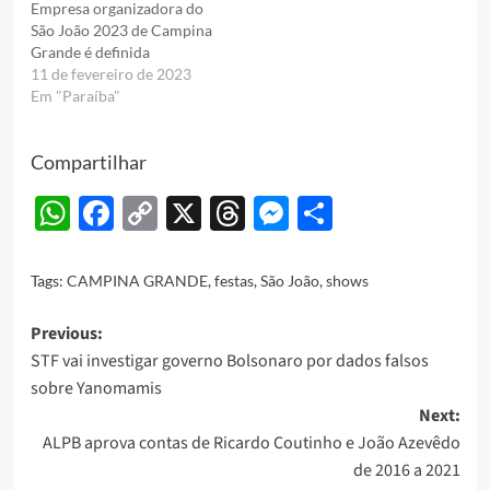
Empresa organizadora do
São João 2023 de Campina
Grande é definida
11 de fevereiro de 2023
Em "Paraíba"
Compartilhar
WhatsApp
Facebook
Copy
X
Threads
Messenger
Share
Link
Tags:
CAMPINA GRANDE
,
festas
,
São João
,
shows
Post
Previous:
STF vai investigar governo Bolsonaro por dados falsos
navigation
sobre Yanomamis
Next:
ALPB aprova contas de Ricardo Coutinho e João Azevêdo
de 2016 a 2021