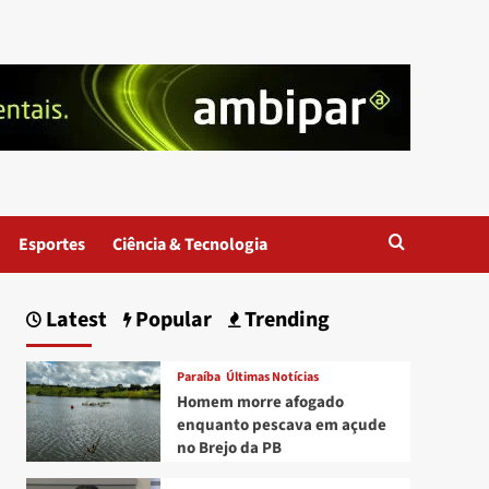
Esportes
Ciência & Tecnologia
Latest
Popular
Trending
Paraíba
Últimas Notícias
Homem morre afogado
enquanto pescava em açude
no Brejo da PB