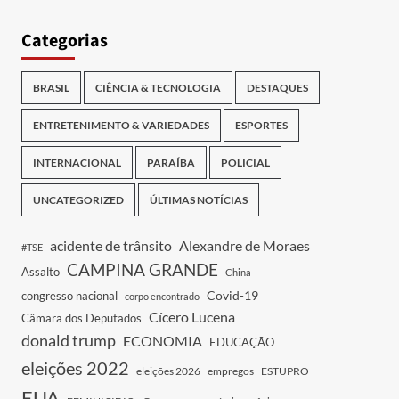
Categorias
BRASIL
CIÊNCIA & TECNOLOGIA
DESTAQUES
ENTRETENIMENTO & VARIEDADES
ESPORTES
INTERNACIONAL
PARAÍBA
POLICIAL
UNCATEGORIZED
ÚLTIMAS NOTÍCIAS
acidente de trânsito
Alexandre de Moraes
#TSE
CAMPINA GRANDE
Assalto
China
Covid-19
congresso nacional
corpo encontrado
Cícero Lucena
Câmara dos Deputados
donald trump
ECONOMIA
EDUCAÇÃO
eleições 2022
eleições 2026
empregos
ESTUPRO
EUA