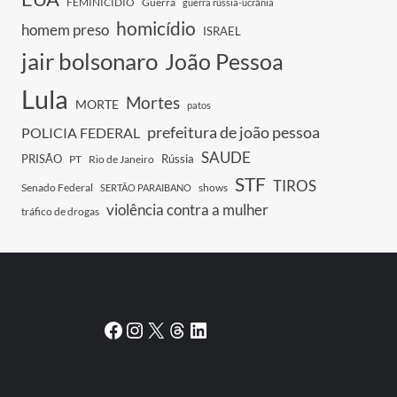
FEMINICIDIO
Guerra
guerra rússia-ucrânia
homicídio
homem preso
ISRAEL
jair bolsonaro
João Pessoa
Lula
Mortes
MORTE
patos
prefeitura de joão pessoa
POLICIA FEDERAL
SAUDE
PRISÃO
Rússia
PT
Rio de Janeiro
STF
TIROS
Senado Federal
shows
SERTÃO PARAIBANO
violência contra a mulher
tráfico de drogas
Facebook
Instagram
X
Threads
LinkedIn