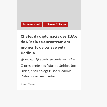
Internacional
Últimas Notícias
Chefes da diplomacia dos EUA e
da Rússia se encontram em
momento de tensão pela
Ucrânia
Redator
3 de dezembro de 2021
0
O presidente dos Estados Unidos, Joe
Biden, e seu colega russo Vladimir
Putin poderiam manter...
Read
Read More
more
about
Chefes
da
diplomacia