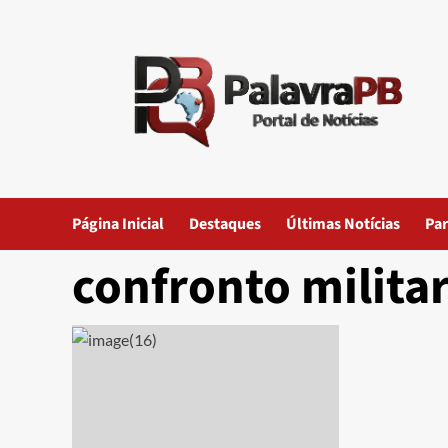
Skip
to
content
Página Inicial
Destaques
Últimas Notícias
Par
confronto milita