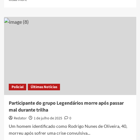
more
about
Exército
de
Jesus:
sobreviventes
revelam
como
era
a
rotina
de
abusos
de
Policial
Últimas Notícias
seita
cristã
que
Participante do grupo Legendários morre após passar
aspirava
mal durante trilha
a
criar
Redator
1 de julho de 2025
0
um
Um homem identificado como Rodrigo Nunes de Oliveira, 40,
céu
morreu após sofrer uma crise convulsiva...
na