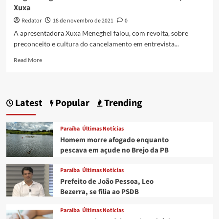
Xuxa
Redator
18 de novembro de 2021
0
A apresentadora Xuxa Meneghel falou, com revolta, sobre
preconceito e cultura do cancelamento em entrevista...
Read
Read More
more
about
‘O
gado
Latest
Popular
Trending
segue
os
homofóbicos
Paraíba
Últimas Notícias
em
Homem morre afogado enquanto
nome
pescava em açude no Brejo da PB
de
Deus’,
Paraíba
Últimas Notícias
diz
Xuxa
Prefeito de João Pessoa, Leo
Bezerra, se filia ao PSDB
Paraíba
Últimas Notícias