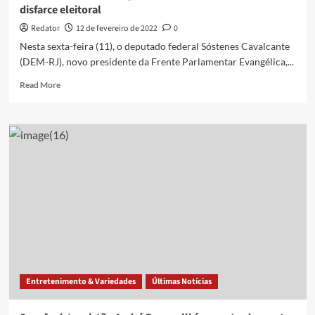
disfarce eleitoral
Redator
12 de fevereiro de 2022
0
Nesta sexta-feira (11), o deputado federal Sóstenes Cavalcante
(DEM-RJ), novo presidente da Frente Parlamentar Evangélica,...
Read
Read More
more
about
Líder
da
bancada
evangélica:
PT
não
pode
mais
usar
disfarce
eleitoral
Entretenimento & Variedades
Últimas Notícias