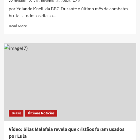
Redator
7 de novembro de 2023
0
por Yolande Knell, da BBC Durante o último mês de combates
brutais, todos os dias o...
Read
Read More
more
about
‘Parece
que
estamos
esperando
nossa
vez
de
morrer’:
a
rotina
de
medo
Brasil
Últimas Notícias
de
cristãos
em
Vídeo: Silas Malafaia revela que cristãos foram usados
Gaza
por Lula