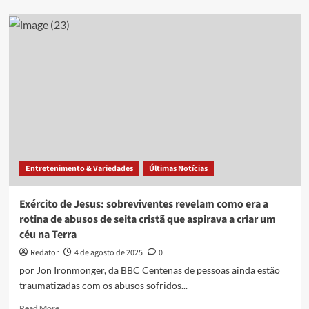
Paraíba
oficializa
data
para
celebrar
o
Dia
Estadual
do
Cristão
Entretenimento & Variedades
Últimas Notícias
Exército de Jesus: sobreviventes revelam como era a
rotina de abusos de seita cristã que aspirava a criar um
céu na Terra
Redator
4 de agosto de 2025
0
por Jon Ironmonger, da BBC Centenas de pessoas ainda estão
traumatizadas com os abusos sofridos...
Read
Read More