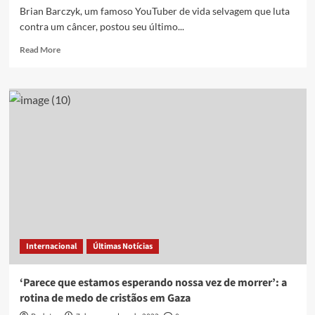
Brian Barczyk, um famoso YouTuber de vida selvagem que luta
contra um câncer, postou seu último...
Read
Read More
more
about
YouTuber
cristão
com
câncer
terminal
se
despede
em
vídeo:
“Passarei
a
eternidade
Internacional
Últimas Notícias
no
Céu”;
assista
‘Parece que estamos esperando nossa vez de morrer’: a
rotina de medo de cristãos em Gaza