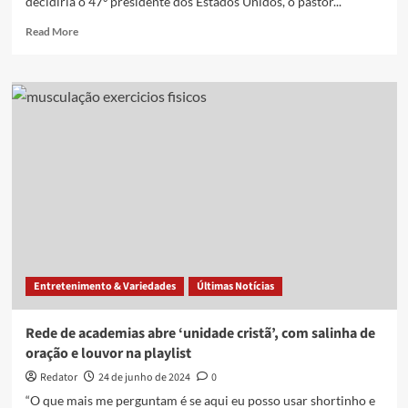
decidiria o 47º presidente dos Estados Unidos, o pastor...
Read
Read More
more
about
Quem
são
os
evangélicos
brancos,
os
‘lindos
cristãos’
que
impulsionaram
vitória
de
Entretenimento & Variedades
Últimas Notícias
Donald
Trump
Rede de academias abre ‘unidade cristã’, com salinha de
oração e louvor na playlist
Redator
24 de junho de 2024
0
“O que mais me perguntam é se aqui eu posso usar shortinho e