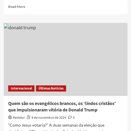
Read
Read More
more
about
Com
Trump,
cultos
cristãos
ganham
espaço
na
rotina
institucional
da
Casa
Branca
Internacional
Últimas Notícias
Quem são os evangélicos brancos, os ‘lindos cristãos’
que impulsionaram vitória de Donald Trump
Redator
8 de novembro de 2024
0
“Como Jesus votaria?” A duas semanas da eleição que