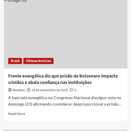
os
artistas
cristãos
estão
conquistando
ouvintes
e
entrando
no
mainstream
da
Brasil
Últimas Notícias
música
pop
Frente evangélica diz que prisão de Bolsonaro impacta
cristãos e abala confiança nas instituições
Redator
24 de novembro de 2025
0
A bancada evangélica no Congresso Nacional divulgou nota no
domingo (23) afirmando considerar desproporcional a prisão...
Read
Read More
more
about
Frente