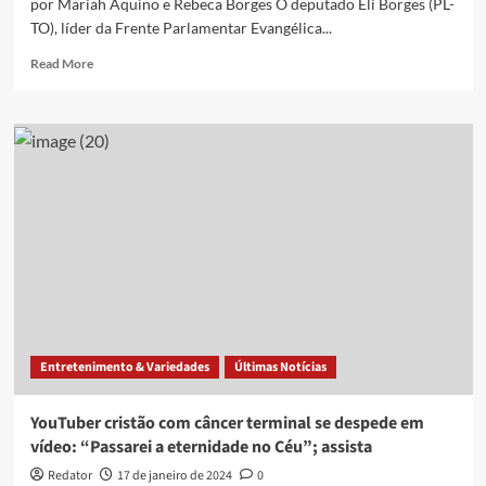
por Mariah Aquino e Rebeca Borges O deputado Eli Borges (PL-
TO), líder da Frente Parlamentar Evangélica...
Read
Read More
more
about
Líder
da
bancada
evangélica:
“Brasil
vive
igrejafobia
e
bibliofobia”
Entretenimento & Variedades
Últimas Notícias
YouTuber cristão com câncer terminal se despede em
vídeo: “Passarei a eternidade no Céu”; assista
Redator
17 de janeiro de 2024
0