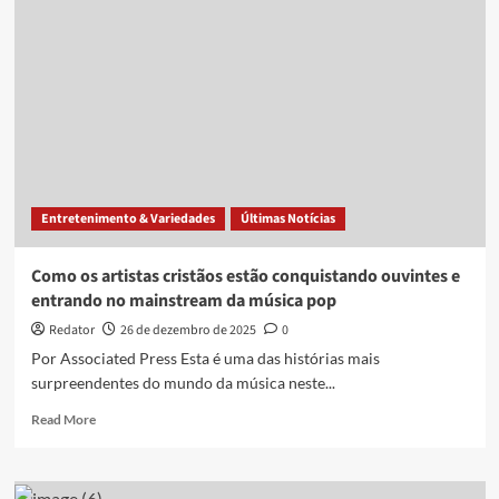
e
liberdade’:
os
incorporadores
imobiliários
que
estão
criando
comunidades
para
Entretenimento & Variedades
Últimas Notícias
nacionalistas
cristãos
nos
Como os artistas cristãos estão conquistando ouvintes e
EUA
entrando no mainstream da música pop
Redator
26 de dezembro de 2025
0
Por Associated Press Esta é uma das histórias mais
surpreendentes do mundo da música neste...
Read
Read More
more
about
Como