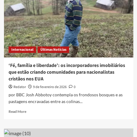
Internacional
Últimas Notícias
‘Fé, família e liberdade’: os incorporadores imobiliários
que estão criando comunidades para nacionalistas
cristãos nos EUA
Redator
9 de fevereiro de 2026
0
por BBC Josh Abbotoy contempla os frondosos bosques e as
pastagens encravadas entre as colinas...
Read
Read More
more
about
‘Fé,
família