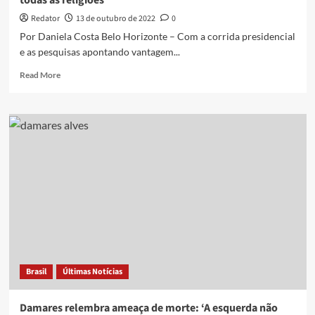
todas as religiões”
Redator
13 de outubro de 2022
0
Por Daniela Costa Belo Horizonte – Com a corrida presidencial
e as pesquisas apontando vantagem...
Read
Read More
more
about
Bolsonaro
em
BH:
“90%
de
cristãos,
mas
respeitamos
todas
as
religiões”
Brasil
Últimas Notícias
Damares relembra ameaça de morte: ‘A esquerda não