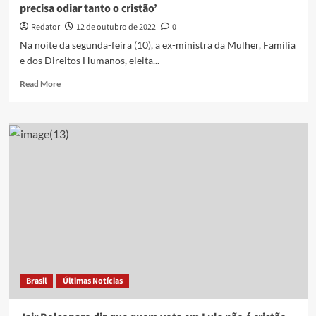
precisa odiar tanto o cristão’
Redator
12 de outubro de 2022
0
Na noite da segunda-feira (10), a ex-ministra da Mulher, Família
e dos Direitos Humanos, eleita...
Read
Read More
more
about
Damares
relembra
ameaça
de
morte:
‘A
esquerda
não
precisa
odiar
tanto
o
Brasil
Últimas Notícias
cristão’