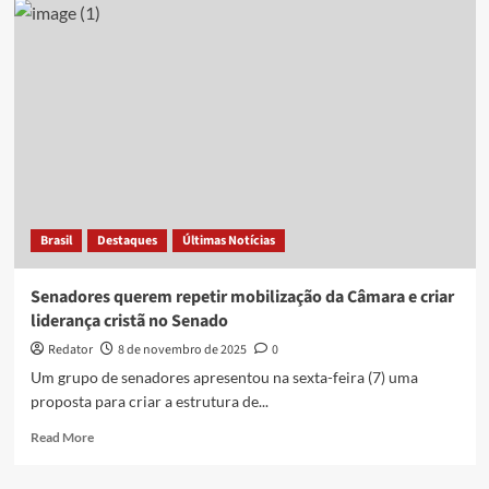
evangélica
diz
que
prisão
de
Bolsonaro
impacta
cristãos
e
abala
confiança
Brasil
Destaques
Últimas Notícias
nas
instituições
Senadores querem repetir mobilização da Câmara e criar
liderança cristã no Senado
Redator
8 de novembro de 2025
0
Um grupo de senadores apresentou na sexta-feira (7) uma
proposta para criar a estrutura de...
Read
Read More
more
about