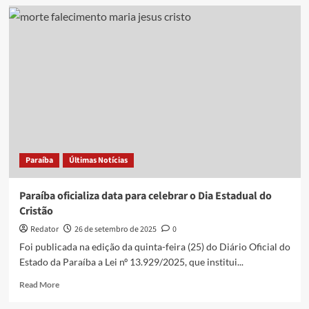
Senadores
querem
repetir
mobilização
da
Câmara
e
criar
liderança
cristã
no
Senado
Paraíba
Últimas Notícias
Paraíba oficializa data para celebrar o Dia Estadual do
Cristão
Redator
26 de setembro de 2025
0
Foi publicada na edição da quinta-feira (25) do Diário Oficial do
Estado da Paraíba a Lei nº 13.929/2025, que institui...
Read
Read More
more
about