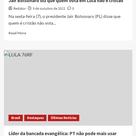
Jair Bolsonaro diz que quem vota em Lula não é cristão
Redator
9 de outubro de 2022
0
Na sexta-feira (7), o presidente Jair Bolsonaro (PL) disse que
quem é cristão não vota...
Read
Read More
more
about
Jair
Bolsonaro
diz
que
quem
vota
em
Lula
não
é
cristão
Brasil
Destaques
Últimas Notícias
Líder da bancada evangélica: PT não pode mais usar