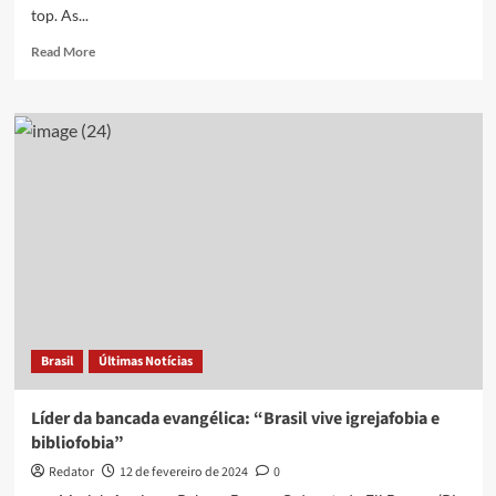
top. As...
Read
Read More
more
about
Rede
de
academias
abre
‘unidade
cristã’,
com
salinha
de
oração
e
louvor
Brasil
Últimas Notícias
na
playlist
Líder da bancada evangélica: “Brasil vive igrejafobia e
bibliofobia”
Redator
12 de fevereiro de 2024
0