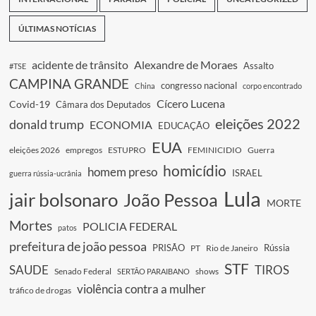
ÚLTIMAS NOTÍCIAS
acidente de trânsito
Alexandre de Moraes
Assalto
#TSE
CAMPINA GRANDE
congresso nacional
China
corpo encontrado
Cícero Lucena
Covid-19
Câmara dos Deputados
eleições 2022
donald trump
ECONOMIA
EDUCAÇÃO
EUA
eleições 2026
empregos
ESTUPRO
FEMINICIDIO
Guerra
homicídio
homem preso
ISRAEL
guerra rússia-ucrânia
Lula
jair bolsonaro
João Pessoa
MORTE
Mortes
POLICIA FEDERAL
patos
prefeitura de joão pessoa
PRISÃO
Rússia
PT
Rio de Janeiro
STF
SAUDE
TIROS
Senado Federal
shows
SERTÃO PARAIBANO
violência contra a mulher
tráfico de drogas