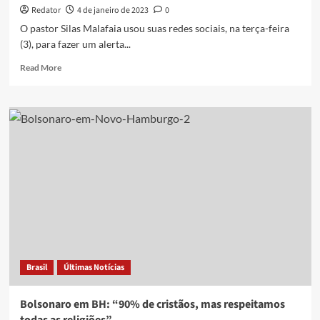
Redator
4 de janeiro de 2023
0
O pastor Silas Malafaia usou suas redes sociais, na terça-feira
(3), para fazer um alerta...
Read
Read More
more
about
Vídeo:
Silas
Malafaia
revela
que
cristãos
foram
usados
por
Lula
Brasil
Últimas Notícias
Bolsonaro em BH: “90% de cristãos, mas respeitamos