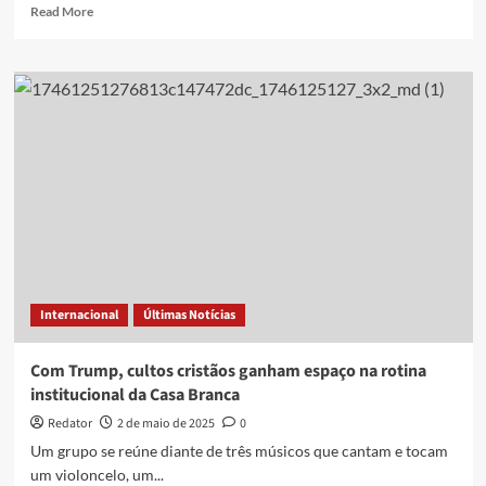
Terra
Read
Read More
more
about
Participante
do
grupo
Legendários
morre
após
passar
mal
durante
trilha
Internacional
Últimas Notícias
Com Trump, cultos cristãos ganham espaço na rotina
institucional da Casa Branca
Redator
2 de maio de 2025
0
Um grupo se reúne diante de três músicos que cantam e tocam
um violoncelo, um...