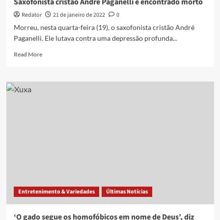
Saxofonista cristão André Paganelli é encontrado morto
Redator
21 de janeiro de 2022
0
Morreu, nesta quarta-feira (19), o saxofonista cristão André
Paganelli. Ele lutava contra uma depressão profunda...
Read
Read More
more
about
Saxofonista
cristão
André
Paganelli
é
encontrado
morto
Entretenimento & Variedades
Últimas Notícias
‘O gado segue os homofóbicos em nome de Deus’, diz