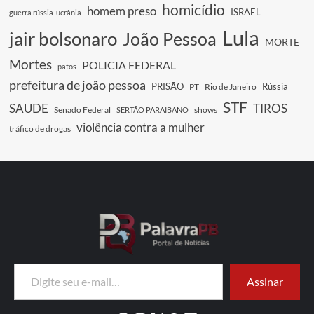
homicídio
homem preso
ISRAEL
guerra rússia-ucrânia
Lula
jair bolsonaro
João Pessoa
MORTE
Mortes
POLICIA FEDERAL
patos
prefeitura de joão pessoa
PRISÃO
Rússia
PT
Rio de Janeiro
STF
SAUDE
TIROS
Senado Federal
shows
SERTÃO PARAIBANO
violência contra a mulher
tráfico de drogas
Digite seu e-mail…
Assinar