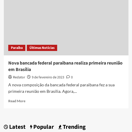
Paraíba
Últimas Notícias
Nova bancada federal paraibana realiza primeira reunião
em Brasília
Redator
9 de fevereiro de 2023
0
A nova composição da bancada federal paraibana fez a sua
primeira reunião em Brasília. Agora,...
Read
Read More
more
about
Nova
bancada
Latest
Popular
Trending
federal