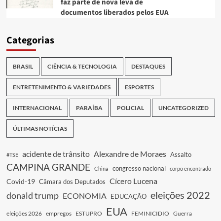
faz parte de nova leva de
documentos liberados pelos EUA
Categorias
BRASIL
CIÊNCIA & TECNOLOGIA
DESTAQUES
ENTRETENIMENTO & VARIEDADES
ESPORTES
INTERNACIONAL
PARAÍBA
POLICIAL
UNCATEGORIZED
ÚLTIMAS NOTÍCIAS
acidente de trânsito
Alexandre de Moraes
Assalto
#TSE
CAMPINA GRANDE
congresso nacional
China
corpo encontrado
Cícero Lucena
Covid-19
Câmara dos Deputados
eleições 2022
donald trump
ECONOMIA
EDUCAÇÃO
EUA
eleições 2026
empregos
ESTUPRO
FEMINICIDIO
Guerra