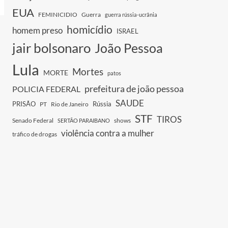
EUA
FEMINICIDIO
Guerra
guerra rússia-ucrânia
homicídio
homem preso
ISRAEL
jair bolsonaro
João Pessoa
Lula
Mortes
MORTE
patos
prefeitura de joão pessoa
POLICIA FEDERAL
SAUDE
PRISÃO
Rússia
PT
Rio de Janeiro
STF
TIROS
Senado Federal
shows
SERTÃO PARAIBANO
violência contra a mulher
tráfico de drogas