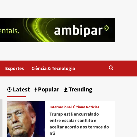
Esportes
Ciência & Tecnologia
Latest
Popular
Trending
Internacional
Últimas Notícias
Trump está encurralado
entre escalar conflito e
aceitar acordo nos termos do
Irã