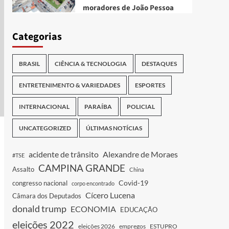
moradores de João Pessoa
Categorias
BRASIL
CIÊNCIA & TECNOLOGIA
DESTAQUES
ENTRETENIMENTO & VARIEDADES
ESPORTES
INTERNACIONAL
PARAÍBA
POLICIAL
UNCATEGORIZED
ÚLTIMAS NOTÍCIAS
acidente de trânsito
Alexandre de Moraes
#TSE
CAMPINA GRANDE
Assalto
China
Covid-19
congresso nacional
corpo encontrado
Cícero Lucena
Câmara dos Deputados
donald trump
ECONOMIA
EDUCAÇÃO
eleições 2022
eleições 2026
empregos
ESTUPRO