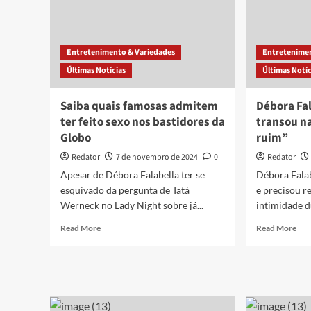
Entretenimento & Variedades
Entretenimen
Últimas Notícias
Últimas Notíc
Saiba quais famosas admitem
Débora Fal
ter feito sexo nos bastidores da
transou n
Globo
ruim”
Redator
7 de novembro de 2024
0
Redator
Apesar de Débora Falabella ter se
Débora Falab
esquivado da pergunta de Tatá
e precisou r
Werneck no Lady Night sobre já...
intimidade d
Read
Rea
Read More
Read More
more
mor
about
abo
Saiba
Déb
quais
Fala
famosas
reve
admitem
se