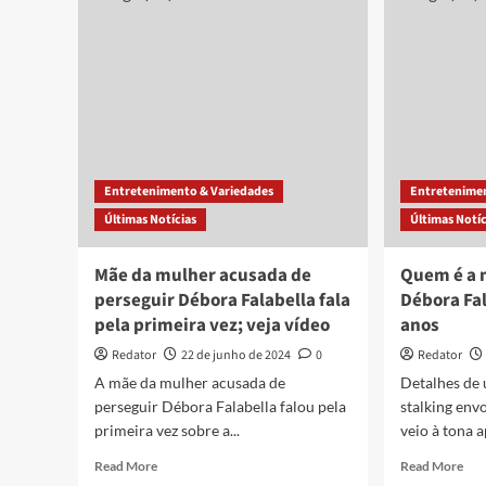
ter
já
feito
tra
sexo
na
nos
Glo
bastidores
“Me
da
rui
Globo
Entretenimento & Variedades
Entretenimen
Últimas Notícias
Últimas Notíc
Mãe da mulher acusada de
Quem é a 
perseguir Débora Falabella fala
Débora Fal
pela primeira vez; veja vídeo
anos
Redator
22 de junho de 2024
0
Redator
A mãe da mulher acusada de
Detalhes de
perseguir Débora Falabella falou pela
stalking env
primeira vez sobre a...
veio à tona a
Read
Rea
Read More
Read More
more
mor