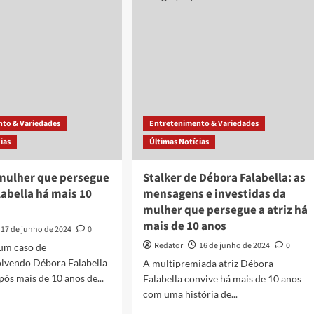
sobre
nsou
perseguidora
de
bo:
Débora
mória
Falabella
m”
to & Variedades
Entretenimento & Variedades
ias
Últimas Notícias
mulher que persegue
Stalker de Débora Falabella: as
abella há mais 10
mensagens e investidas da
mulher que persegue a atriz há
mais de 10 anos
17 de junho de 2024
0
Redator
16 de junho de 2024
0
 um caso de
olvendo Débora Falabella
A multipremiada atriz Débora
pós mais de 10 anos de...
Falabella convive há mais de 10 anos
com uma história de...
d
e