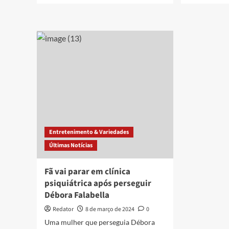
about
abo
Mãe
Qu
da
é
mulher
a
acusada
mul
de
que
perseguir
per
Débora
Déb
Falabella
Fala
fala
há
pela
mai
primeira
10
vez;
ano
Entretenimento & Variedades
veja
vídeo
Últimas Notícias
Fã vai parar em clínica
psiquiátrica após perseguir
Débora Falabella
Redator
8 de março de 2024
0
Uma mulher que perseguia Débora