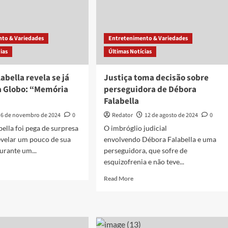
to & Variedades
Entretenimento & Variedades
ias
Últimas Notícias
abella revela se já
Justiça toma decisão sobre
a Globo: “Memória
perseguidora de Débora
Falabella
6 de novembro de 2024
0
Redator
12 de agosto de 2024
0
ella foi pega de surpresa
O imbróglio judicial
evelar um pouco de sua
envolvendo Débora Falabella e uma
urante um...
perseguidora, que sofre de
esquizofrenia e não teve...
d
e
Read
Read More
ut
more
ora
about
bella
Justiça
la
toma
decisão