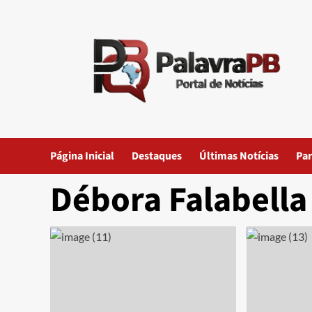
Skip
to
content
Página Inicial
Destaques
Últimas Notícias
Par
Débora Falabella