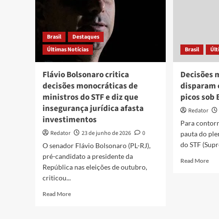
Brasil
Destaques
Últimas Notícias
Brasil
Últ
Flávio Bolsonaro critica
Decisões 
decisões monocráticas de
disparam 
ministros do STF e diz que
picos sob 
insegurança jurídica afasta
Redator
investimentos
Para contorn
Redator
23 de junho de 2026
0
pauta do ple
do STF (Supr
O senador Flávio Bolsonaro (PL-RJ),
pré-candidato a presidente da
Rea
Read More
República nas eleições de outubro,
mor
criticou...
abo
Dec
Read
Read More
mon
more
no
about
STF