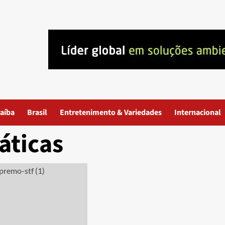
aíba
Brasil
Entretenimento & Variedades
Internacional
áticas