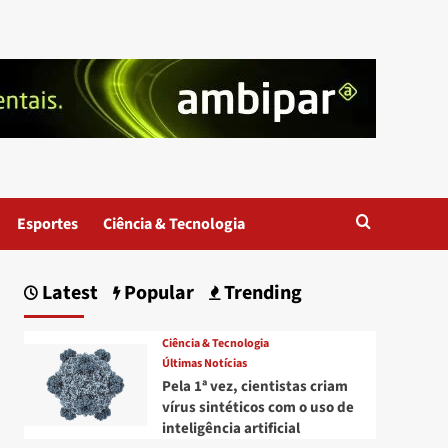
Esportes
Ciência & Tecnologia
Latest
Popular
Trending
Ciência & Tecnologia
Últimas Notícias
Pela 1ª vez, cientistas criam
vírus sintéticos com o uso de
inteligência artificial