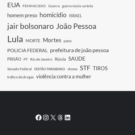
EUA
FEMINICIDIO
Guerra
guerra rússia-ucrânia
homicídio
homem preso
ISRAEL
jair bolsonaro
João Pessoa
Lula
Mortes
MORTE
patos
prefeitura de joão pessoa
POLICIA FEDERAL
SAUDE
PRISÃO
Rússia
PT
Rio de Janeiro
STF
TIROS
Senado Federal
shows
SERTÃO PARAIBANO
violência contra a mulher
tráfico de drogas
Facebook
Instagram
X
Threads
LinkedIn