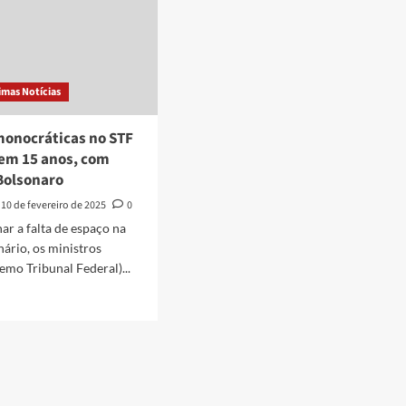
imas Notícias
monocráticas no STF
em 15 anos, com
Bolsonaro
10 de fevereiro de 2025
0
ar a falta de espaço na
nário, os ministros
emo Tribunal Federal)...
d
e
ut
isões
ocráticas