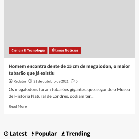
Ciência & Tecnologia
Últimas Notícias
Homem encontra dente de 15 cm de megalodon, o maior
tubarão que já existiu
Redator
31 de outubro de 2021
0
Os megalodons foram tubarões gigantes, que, segundo o Museu
de História Natural de Londres, podiam ter...
Read
Read More
more
about
Homem
encontra
Latest
Popular
Trending
dente