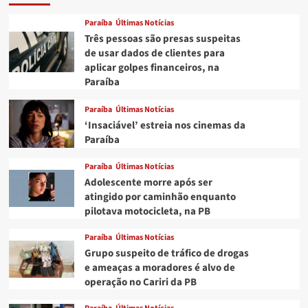
de
15
Paraíba
Últimas Notícias
cm
Três pessoas são presas suspeitas
de
de usar dados de clientes para
megalodon,
aplicar golpes financeiros, na
o
Paraíba
maior
tubarão
que
Paraíba
Últimas Notícias
já
‘Insaciável’ estreia nos cinemas da
existiu
Paraíba
Paraíba
Últimas Notícias
Adolescente morre após ser
atingido por caminhão enquanto
pilotava motocicleta, na PB
Paraíba
Últimas Notícias
Grupo suspeito de tráfico de drogas
e ameaças a moradores é alvo de
operação no Cariri da PB