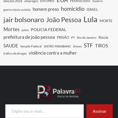
eleições 2026
empregos
ESTUPRO
FEMINICIDIO
Guerra
homicídio
homem preso
ISRAEL
guerra rússia-ucrânia
Lula
jair bolsonaro
João Pessoa
MORTE
Mortes
POLICIA FEDERAL
patos
prefeitura de joão pessoa
PRISÃO
Rússia
PT
Rio de Janeiro
STF
SAUDE
TIROS
Senado Federal
shows
SERTÃO PARAIBANO
violência contra a mulher
tráfico de drogas
Digite seu e-mail…
Assinar