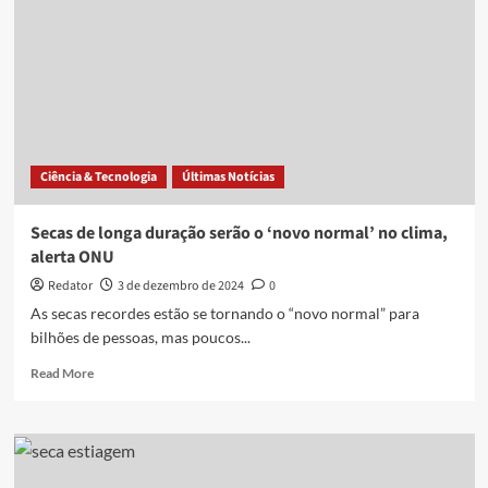
Ciência & Tecnologia
Últimas Notícias
Secas de longa duração serão o ‘novo normal’ no clima,
alerta ONU
Redator
3 de dezembro de 2024
0
As secas recordes estão se tornando o “novo normal” para
bilhões de pessoas, mas poucos...
Read
Read More
more
about
Secas
de
longa