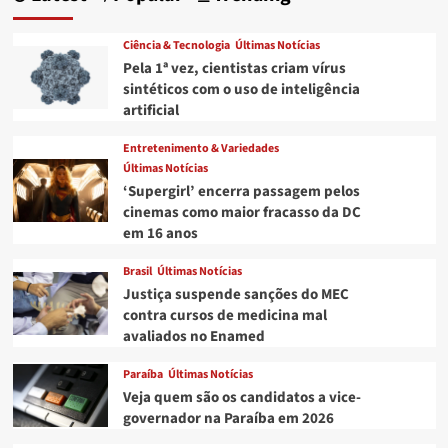
cidades
da
Ciência & Tecnologia
Últimas Notícias
PB
Pela 1ª vez, cientistas criam vírus
devem
sintéticos com o uso de inteligência
apresentar
artificial
plano
de
Entretenimento & Variedades
combate
Últimas Notícias
à
desertificação
‘Supergirl’ encerra passagem pelos
em
cinemas como maior fracasso da DC
45
em 16 anos
dias
Brasil
Últimas Notícias
Justiça suspende sanções do MEC
contra cursos de medicina mal
avaliados no Enamed
Paraíba
Últimas Notícias
Veja quem são os candidatos a vice-
governador na Paraíba em 2026