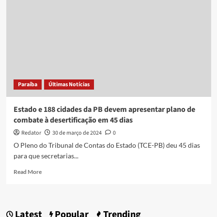
duração
serão
o
‘novo
normal’
no
clima,
alerta
ONU
Paraíba
Últimas Notícias
Estado e 188 cidades da PB devem apresentar plano de
combate à desertificação em 45 dias
Redator
30 de março de 2024
0
O Pleno do Tribunal de Contas do Estado (TCE-PB) deu 45 dias
para que secretarias...
Read
Read More
more
about
Estado
e
Latest
Popular
Trending
188