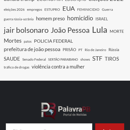
EUA
eleições 2026
empregos
ESTUPRO
FEMINICIDIO
Guerra
homicídio
homem preso
ISRAEL
guerra rússia-ucrânia
Lula
jair bolsonaro
João Pessoa
MORTE
Mortes
POLICIA FEDERAL
patos
prefeitura de joão pessoa
PRISÃO
Rússia
PT
Rio de Janeiro
STF
SAUDE
TIROS
Senado Federal
shows
SERTÃO PARAIBANO
violência contra a mulher
tráfico de drogas
Digite seu e-mail…