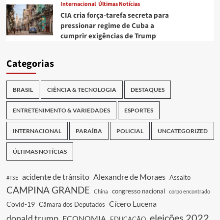
Internacional
Últimas Notícias
CIA cria força-tarefa secreta para
pressionar regime de Cuba a
cumprir exigências de Trump
Categorias
BRASIL
CIÊNCIA & TECNOLOGIA
DESTAQUES
ENTRETENIMENTO & VARIEDADES
ESPORTES
INTERNACIONAL
PARAÍBA
POLICIAL
UNCATEGORIZED
ÚLTIMAS NOTÍCIAS
acidente de trânsito
Alexandre de Moraes
Assalto
#TSE
CAMPINA GRANDE
congresso nacional
China
corpo encontrado
Cícero Lucena
Covid-19
Câmara dos Deputados
eleições 2022
donald trump
ECONOMIA
EDUCAÇÃO