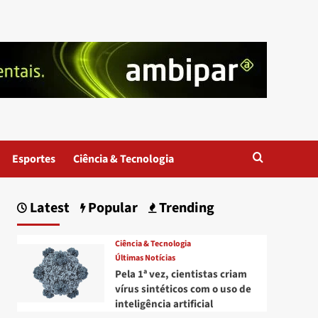
Esportes
Ciência & Tecnologia
Latest
Popular
Trending
Ciência & Tecnologia
Últimas Notícias
Pela 1ª vez, cientistas criam
vírus sintéticos com o uso de
inteligência artificial