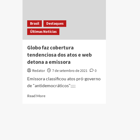
Brasil
Destaques
Últimas Notícias
Globo faz cobertura
tendenciosa dos atos e web
detona a emissora
Redator
7 de setembro de 2021
0
Emissora classificou atos pró-governo
de "antidemocráticos";;;;
Read
Read More
more
about
Globo
faz
cobertura
tendenciosa
dos