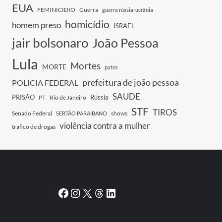
EUA
FEMINICIDIO
Guerra
guerra rússia-ucrânia
homicídio
homem preso
ISRAEL
jair bolsonaro
João Pessoa
Lula
Mortes
MORTE
patos
prefeitura de joão pessoa
POLICIA FEDERAL
SAUDE
PRISÃO
Rússia
PT
Rio de Janeiro
STF
TIROS
Senado Federal
shows
SERTÃO PARAIBANO
violência contra a mulher
tráfico de drogas
Facebook
Instagram
X
Threads
LinkedIn