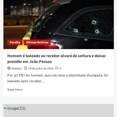
Paraíba
Últimas Notícias
Homem é baleado ao receber alvará de soltura e deixar
presídio em João Pessoa
Redator
29 de julho de 2026
0
Por g1 PB Um homem, que não teve a identidade divulgada, foi
baleado após receber...
Read
Read More
more
about
Homem
é
baleado