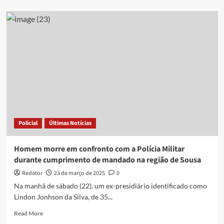
about
Homem
é
assassinado
na
zona
rural
de
São
José
do
Bonfim;
vítima
Policial
Últimas Notícias
havia
sido
solta
Homem morre em confronto com a Polícia Militar
há
durante cumprimento de mandado na região de Sousa
poucos
dias
Redator
23 de março de 2025
0
Na manhã de sábado (22), um ex-presidiário identificado como
Lindon Jonhson da Silva, de 35...
Read
Read More
more