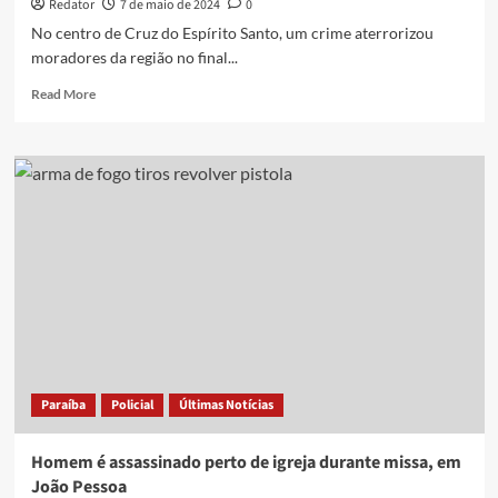
Redator
7 de maio de 2024
0
No centro de Cruz do Espírito Santo, um crime aterrorizou
moradores da região no final...
Read
Read More
more
about
Ex-
presidiário
é
assassinado
a
tiros
no
centro
de
Cruz
do
Espírito
Paraíba
Policial
Últimas Notícias
Santo,
na
PB
Homem é assassinado perto de igreja durante missa, em
João Pessoa