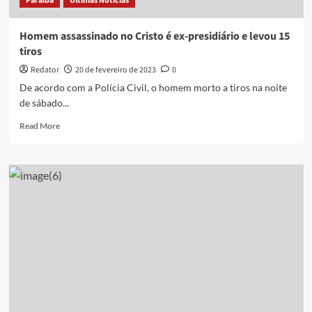
Paraíba
Últimas Notícias
Homem assassinado no Cristo é ex-presidiário e levou 15
tiros
Redator
20 de fevereiro de 2023
0
De acordo com a Polícia Civil, o homem morto a tiros na noite
de sábado...
Read
Read More
more
about
Homem
assassinado
no
Cristo
é
ex-
presidiário
e
levou
15
tiros