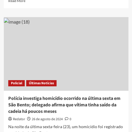
Read More
more
about
Ex-
presidiário
é
assassinado
a
tiros
na
cidade
de
Patos;
vítima
teria
Policial
Últimas Notícias
matado
garçom
anos
Polícia investiga homicídio ocorrido na última sexta em
atrás
São Bento; delegado afirma que vítima tinha saído da
cadeia há poucos meses
Redator
26 de agosto de 2024
0
Na noite da última sexta-feira (23), um homicídio foi registrado