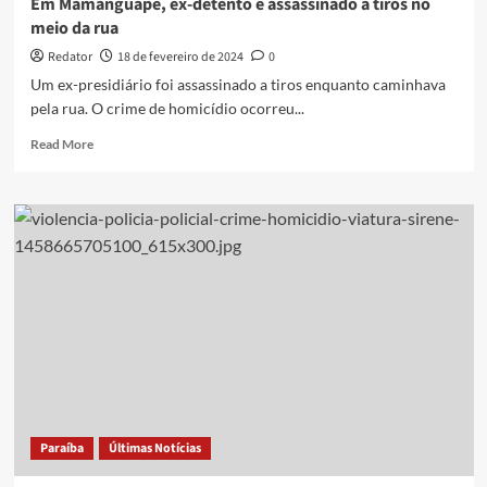
Em Mamanguape, ex-detento é assassinado a tiros no
meio da rua
Redator
18 de fevereiro de 2024
0
Um ex-presidiário foi assassinado a tiros enquanto caminhava
pela rua. O crime de homicídio ocorreu...
Read
Read More
more
about
Em
Mamanguape,
ex-
detento
é
assassinado
a
tiros
no
meio
da
rua
Paraíba
Últimas Notícias