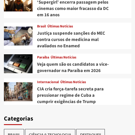
‘Supergirl’ encerra passagem pelos
cinemas como maior fracasso da DC
em 16 anos
Brasil
Últimas Notícias
Justiça suspende sanções do MEC
contra cursos de medicina mal
avaliados no Enamed
Paraíba
Últimas Notícias
Veja quem são os candidatos a vice-
governador na Paraíba em 2026
Internacional
Últimas Notícias
CIA cria força-tarefa secreta para
pressionar regime de Cuba a
cumprir exigências de Trump
Categorias
BRASIL
CIÊNCIA & TECNOLOGIA
DESTAQUES