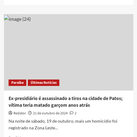
more
about
Ex-
presidiário
é
morto
a
tiros
no
bairro
de
Mangabeira,
em
João
Paraíba
Últimas Notícias
Pessoa
Ex-presidiário é assassinado a tiros na cidade de Patos;
vítima teria matado garçom anos atrás
Redator
21 de outubro de 2024
2
Na noite de sábado, 19 de outubro, mais um homicídio foi
registrado na Zona Leste...
Read