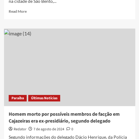
na cidade de São Bento,...
Read
Read More
more
about
Polícia
investiga
homicídio
ocorrido
na
última
sexta
em
São
Bento;
delegado
afirma
Paraíba
Últimas Notícias
que
vítima
tinha
Homem morto por possíveis membros de facção em
saído
Cajazeiras era ex-presidiário, segundo delegado
da
cadeia
Redator
7 de agosto de 2024
0
há
Segundo informações do delegado Dácio Henrique, da Polícia