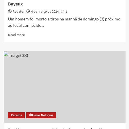
Bayeux
Redator
4 de março de 2024
1
Um homem foi morto a tiros na manhã de domingo (3) próximo
ao local conhecido...
Read
Read More
more
about
Homem
é
assassinado
em
via
pública
na
cidade
de
Bayeux
Paraíba
Últimas Notícias