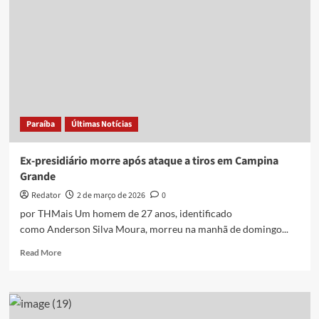
ao
receber
alvará
de
soltura
e
deixar
presídio
em
Paraíba
Últimas Notícias
João
Pessoa
Ex-presidiário morre após ataque a tiros em Campina
Grande
Redator
2 de março de 2026
0
por THMais Um homem de 27 anos, identificado
como Anderson Silva Moura, morreu na manhã de domingo...
Read
Read More
more
about
Ex-
presidiário
morre