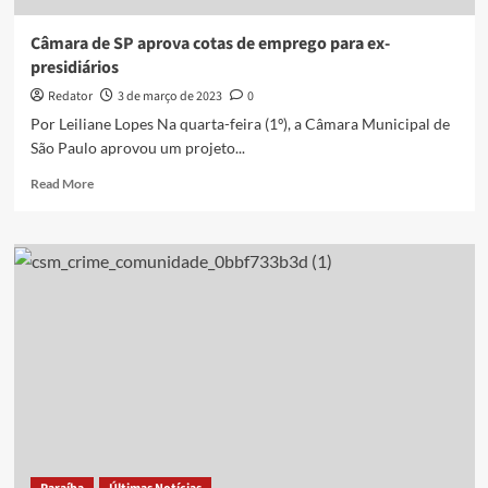
Câmara de SP aprova cotas de emprego para ex-
presidiários
Redator
3 de março de 2023
0
Por Leiliane Lopes Na quarta-feira (1º), a Câmara Municipal de
São Paulo aprovou um projeto...
Read
Read More
more
about
Câmara
de
SP
aprova
cotas
de
emprego
para
ex-
presidiários