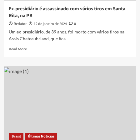
Ex-presidiário é assassinado com vários tiros em Santa
Rita, na PB
Redator
12 de janeiro de 2024
0
Um ex-presidiário, de 39 anos, foi morto com vários tiros na
Assis Chateaubriand, que fica...
Read
Read More
more
about
Ex-
presidiário
é
assassinado
com
vários
tiros
em
Santa
Rita,
na
PB
Brasil
Últimas Notícias