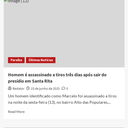
em
regime
condicional
é
morto
a
tiros
em
Catolé
do
Rocha
Paraíba
Últimas Notícias
Homem é assassinado a tiros três dias após sair do
presídio em Santa Rita
Redator
15 de junho de 2025
0
Um homem identificado como Marcelo foi assassinado a tiros
na noite da sexta-feira (13), no bairro Alto das Populares,...
Read
Read More
more
about
Homem