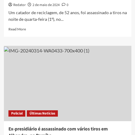
Redator
2 de maio de 2024
0
Um catador de reciclagem, de 52 anos, foi assassinado a tiros na
noite de quarta-feira (1º), no...
Read
Read More
more
about
Homem
é
assassinado
perto
de
igreja
durante
missa,
em
João
Pessoa
Policial
Últimas Notícias
Ex-presidiário é assassinado com vários tiros em