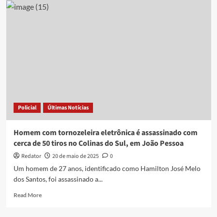
é
assassinado
a
tiros
três
dias
após
sair
do
presídio
em
Policial
Últimas Notícias
Santa
Rita
Homem com tornozeleira eletrônica é assassinado com
cerca de 50 tiros no Colinas do Sul, em João Pessoa
Redator
20 de maio de 2025
0
Um homem de 27 anos, identificado como Hamilton José Melo
dos Santos, foi assassinado a...
Read
Read More
more
about