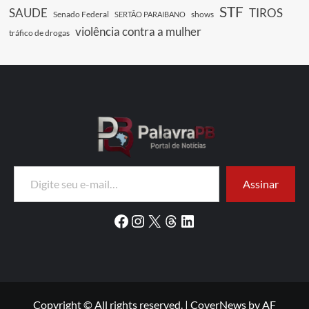
STF
SAUDE
TIROS
Senado Federal
shows
SERTÃO PARAIBANO
violência contra a mulher
tráfico de drogas
Digite seu e-mail…
Assinar
Facebook
Instagram
X
Threads
LinkedIn
Copyright © All rights reserved.
|
CoverNews
by AF