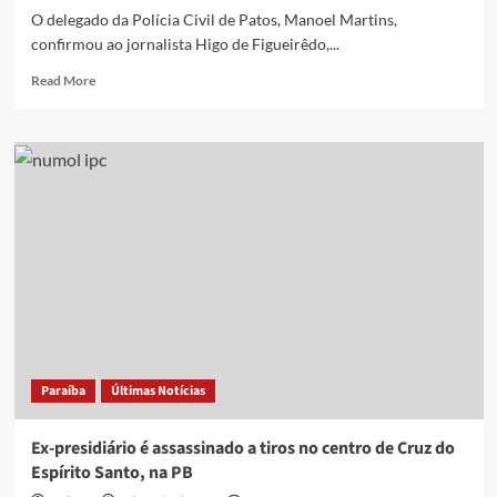
O delegado da Polícia Civil de Patos, Manoel Martins,
confirmou ao jornalista Higo de Figueirêdo,...
Read
Read More
more
about
Delegado
diz
que
homem
morto
na
PB-
262
teria
participação
em
assassinato
Paraíba
Últimas Notícias
de
mulher;
ouça
Ex-presidiário é assassinado a tiros no centro de Cruz do
áudio
Espírito Santo, na PB