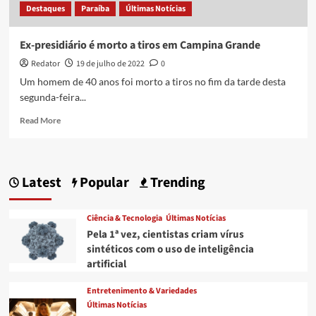
Destaques
Paraíba
Últimas Notícias
Ex-presidiário é morto a tiros em Campina Grande
Redator
19 de julho de 2022
0
Um homem de 40 anos foi morto a tiros no fim da tarde desta
segunda-feira...
Read
Read More
more
about
Ex-
presidiário
Latest
Popular
Trending
é
morto
a
Ciência & Tecnologia
Últimas Notícias
tiros
Pela 1ª vez, cientistas criam vírus
em
sintéticos com o uso de inteligência
Campina
artificial
Grande
Entretenimento & Variedades
Últimas Notícias