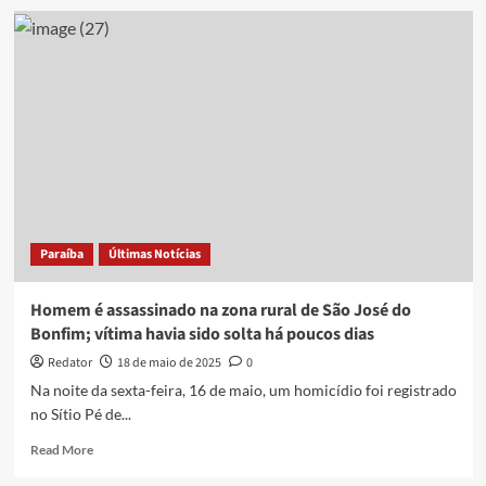
Homem
com
tornozeleira
eletrônica
é
assassinado
com
cerca
de
50
tiros
no
Paraíba
Últimas Notícias
Colinas
do
Sul,
Homem é assassinado na zona rural de São José do
em
Bonfim; vítima havia sido solta há poucos dias
João
Pessoa
Redator
18 de maio de 2025
0
Na noite da sexta-feira, 16 de maio, um homicídio foi registrado
no Sítio Pé de...
Read
Read More
more