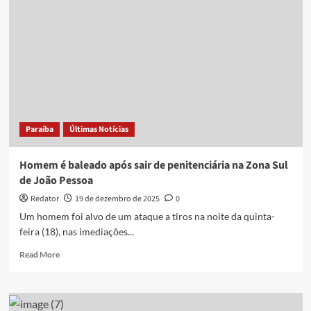
após
ataque
a
tiros
em
Campina
Grande
Paraíba
Últimas Notícias
Homem é baleado após sair de penitenciária na Zona Sul
de João Pessoa
Redator
19 de dezembro de 2025
0
Um homem foi alvo de um ataque a tiros na noite da quinta-
feira (18), nas imediações...
Read
Read More
more
about
Homem
é