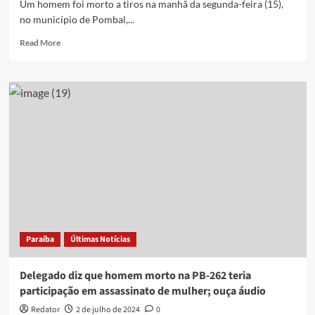
Um homem foi morto a tiros na manhã da segunda-feira (15),
no município de Pombal,...
Read
Read More
more
about
Ex-
presidiário
é
assassinado
a
tiros
em
frente
ao
trabalho,
em
Pombal
Paraíba
Últimas Notícias
Delegado diz que homem morto na PB-262 teria
participação em assassinato de mulher; ouça áudio
Redator
2 de julho de 2024
0