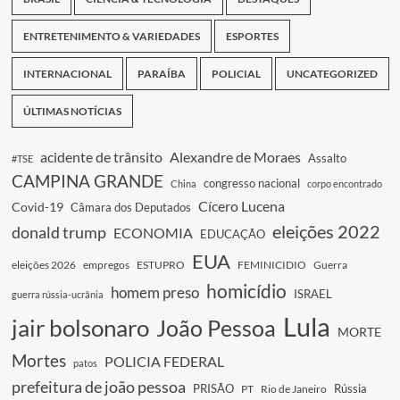
ENTRETENIMENTO & VARIEDADES
ESPORTES
INTERNACIONAL
PARAÍBA
POLICIAL
UNCATEGORIZED
ÚLTIMAS NOTÍCIAS
acidente de trânsito
Alexandre de Moraes
Assalto
#TSE
CAMPINA GRANDE
congresso nacional
China
corpo encontrado
Cícero Lucena
Covid-19
Câmara dos Deputados
eleições 2022
donald trump
ECONOMIA
EDUCAÇÃO
EUA
eleições 2026
empregos
ESTUPRO
FEMINICIDIO
Guerra
homicídio
homem preso
ISRAEL
guerra rússia-ucrânia
Lula
jair bolsonaro
João Pessoa
MORTE
Mortes
POLICIA FEDERAL
patos
prefeitura de joão pessoa
PRISÃO
Rússia
PT
Rio de Janeiro