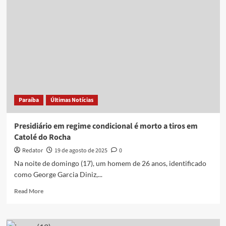
baleado
após
sair
de
penitenciária
na
Zona
Sul
de
João
Paraíba
Últimas Notícias
Pessoa
Presidiário em regime condicional é morto a tiros em
Catolé do Rocha
Redator
19 de agosto de 2025
0
Na noite de domingo (17), um homem de 26 anos, identificado
como George Garcia Diniz,...
Read
Read More
more
about
Presidiário