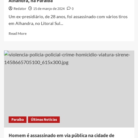
Alhandra, na Paraíba
Redator
15 de março de 2024
0
Um ex-presidiário, de 28 anos, foi assassinado com vários tiros
em Alhandra, no Litoral Sul...
Read
Read More
more
about
Ex-
presidiário
é
assassinado
com
vários
tiros
em
Alhandra,
na
Paraíba
Paraíba
Últimas Notícias
Homem é assassinado em via pública na cidade de