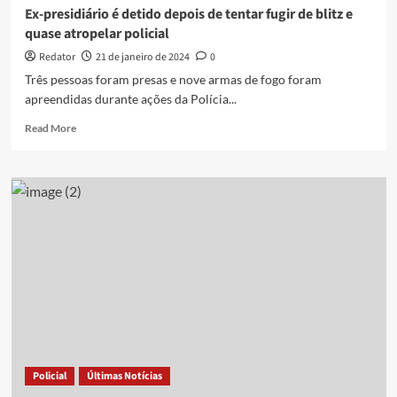
Ex-presidiário é detido depois de tentar fugir de blitz e
quase atropelar policial
Redator
21 de janeiro de 2024
0
Três pessoas foram presas e nove armas de fogo foram
apreendidas durante ações da Polícia...
Read
Read More
more
about
Ex-
presidiário
é
detido
depois
de
tentar
fugir
de
blitz
e
quase
Policial
Últimas Notícias
atropelar
policial