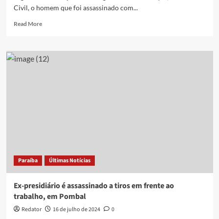
poucos
Civil, o homem que foi assassinado com...
meses
Read
Read More
more
about
Homem
morto
por
possíveis
membros
de
facção
em
Cajazeiras
era
ex-
presidiário,
Paraíba
Últimas Notícias
segundo
delegado
Ex-presidiário é assassinado a tiros em frente ao
trabalho, em Pombal
Redator
16 de julho de 2024
0