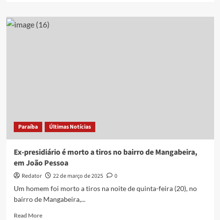
about
Homem
morre
em
confronto
com
a
Polícia
Militar
durante
cumprimento
de
mandado
Paraíba
Últimas Notícias
na
região
de
Ex-presidiário é morto a tiros no bairro de Mangabeira,
Sousa
em João Pessoa
Redator
22 de março de 2025
0
Um homem foi morto a tiros na noite de quinta-feira (20), no
bairro de Mangabeira,...
Read
Read More