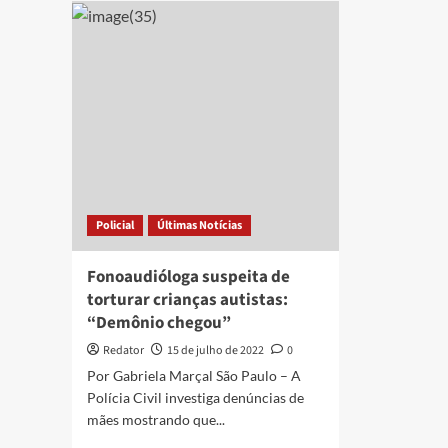
por
pre
falsidade
por
ideológica
exer
suspeita
ileg
de
da
tentar
pro
atuar
de
como
fon
fonoaudióloga,
em
em
Cam
João
Gra
Pessoa
Policial
Últimas Notícias
Fonoaudióloga suspeita de
torturar crianças autistas:
“Demônio chegou”
Redator
15 de julho de 2022
0
Por Gabriela Marçal São Paulo – A
Polícia Civil investiga denúncias de
mães mostrando que...