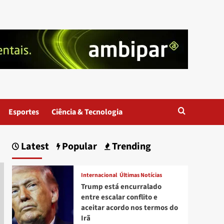
Esportes
Ciência & Tecnologia
Latest
Popular
Trending
Internacional
Últimas Notícias
Trump está encurralado
entre escalar conflito e
aceitar acordo nos termos do
Irã