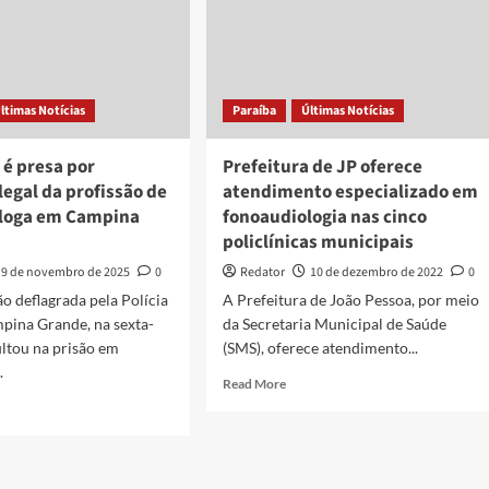
ltimas Notícias
Paraíba
Últimas Notícias
 é presa por
Prefeitura de JP oferece
ilegal da profissão de
atendimento especializado em
loga em Campina
fonoaudiologia nas cinco
policlínicas municipais
9 de novembro de 2025
0
Redator
10 de dezembro de 2022
0
 deflagrada pela Polícia
A Prefeitura de João Pessoa, por meio
pina Grande, na sexta-
da Secretaria Municipal de Saúde
sultou na prisão em
(SMS), oferece atendimento...
.
Read
Read More
more
d
about
e
Prefeitura
ut
de
udante
JP