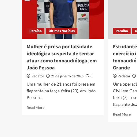
Paraíba
Últimas Notícias
Paraíba
Ú
Mulher é presa por falsidade
Estudante
ideológica suspeita de tentar
exercício 
atuar como fonoaudióloga, em
fonoaudió
João Pessoa
Grande
Redator
21 de janeiro de 2026
0
Redator
Uma mulher de 21 anos foi presa em
Uma operação
flagrante na terça-feira (20), em João
Civil em Cam
Pessoa,...
feira (7), re
flagrante de..
Read
Read More
more
Rea
Read More
about
mor
Mulher
abo
é
Est
presa
é