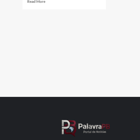
Read
Read More
more
about
Fonoaudióloga
suspeita
de
torturar
crianças
autistas:
“Demônio
chegou”