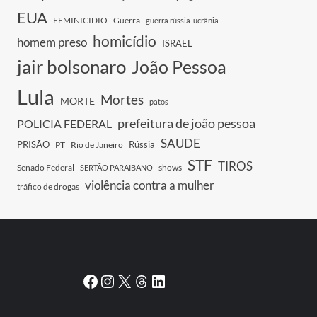
EUA
FEMINICIDIO
Guerra
guerra rússia-ucrânia
homicídio
homem preso
ISRAEL
jair bolsonaro
João Pessoa
Lula
Mortes
MORTE
patos
prefeitura de joão pessoa
POLICIA FEDERAL
SAUDE
PRISÃO
Rússia
PT
Rio de Janeiro
STF
TIROS
Senado Federal
shows
SERTÃO PARAIBANO
violência contra a mulher
tráfico de drogas
Facebook
Instagram
X
Threads
LinkedIn