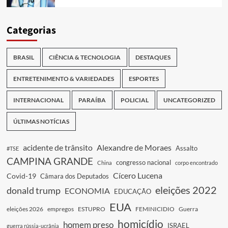
Categorias
BRASIL
CIÊNCIA & TECNOLOGIA
DESTAQUES
ENTRETENIMENTO & VARIEDADES
ESPORTES
INTERNACIONAL
PARAÍBA
POLICIAL
UNCATEGORIZED
ÚLTIMAS NOTÍCIAS
acidente de trânsito
Alexandre de Moraes
Assalto
#TSE
CAMPINA GRANDE
congresso nacional
China
corpo encontrado
Cícero Lucena
Covid-19
Câmara dos Deputados
eleições 2022
donald trump
ECONOMIA
EDUCAÇÃO
EUA
eleições 2026
empregos
ESTUPRO
FEMINICIDIO
Guerra
homicídio
homem preso
ISRAEL
guerra rússia-ucrânia