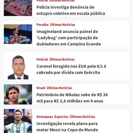
Policial
Últimas Notícias
posta
Polícia investiga denúncia de
sequência
estupro coletivo em escola pública
de
fotos
Paraíba
Últimas Notícias
sexy
Imagineland anuncia painel de
nas
‘Ladybug’ com participação de
redes
dubladores em Campina Grande
Policial
Últimas Notícias
Coronel foragido nos EUA pelo 8/1 é
cobrado por dívida com Exército
Brasil
Últimas Notícias
Patrimônio de Nikolas sobe de R$ 36
mil para R$ 3,8 milhões em 4 anos
Destaques
Esportes
Últimas Notícias
Investigação revela plano para
matar Messi na Copa do Mundo