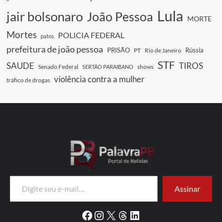
Lula
jair bolsonaro
João Pessoa
MORTE
Mortes
POLICIA FEDERAL
patos
prefeitura de joão pessoa
PRISÃO
Rússia
PT
Rio de Janeiro
STF
SAUDE
TIROS
Senado Federal
shows
SERTÃO PARAIBANO
violência contra a mulher
tráfico de drogas
Digite seu e-mail…
Assinar
Facebook
Instagram
X
Threads
LinkedIn