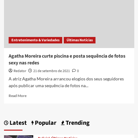
tirar
o
fôlego
Entretenimento & Variedades
Últimas Notícias
Agatha Moreira curte piscina e posta sequência de fotos
sexy nas redes
Redator
21 de setembro de 2021
0
A atriz Agatha Moreira arrancou elogios dos seus seguidores
após publicar uma sequência de fotos na...
Read
Read More
more
about
Agatha
Moreira
Latest
Popular
Trending
curte
piscina
e