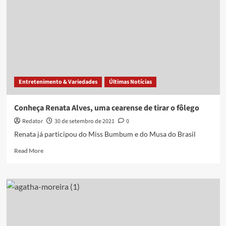
Entretenimento & Variedades
Últimas Notícias
Conheça Renata Alves, uma cearense de tirar o fôlego
Redator
30 de setembro de 2021
0
Renata já participou do Miss Bumbum e do Musa do Brasil
Read
Read More
more
about
Conheça
Renata
Alves,
uma
cearense
de