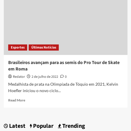
Esportes
Últimas Notícias
Brasileiros avançam para as semis do Pro Tour de Skate
em Roma
Redator
2 de julho de 2022
0
Medalhista de prata na Olimpíada de Tóquio em 2021, Kelvin
Hoefler iniciou o novo ciclo...
Read
Read More
more
about
Brasileiros
avançam
Latest
Popular
Trending
para