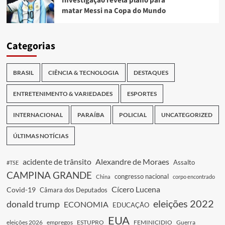
Investigação revela plano para
matar Messi na Copa do Mundo
Categorias
BRASIL
CIÊNCIA & TECNOLOGIA
DESTAQUES
ENTRETENIMENTO & VARIEDADES
ESPORTES
INTERNACIONAL
PARAÍBA
POLICIAL
UNCATEGORIZED
ÚLTIMAS NOTÍCIAS
acidente de trânsito
Alexandre de Moraes
Assalto
#TSE
CAMPINA GRANDE
congresso nacional
China
corpo encontrado
Cícero Lucena
Covid-19
Câmara dos Deputados
eleições 2022
donald trump
ECONOMIA
EDUCAÇÃO
EUA
eleições 2026
empregos
ESTUPRO
FEMINICIDIO
Guerra