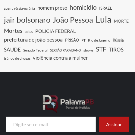
homicídio
homem preso
ISRAEL
guerra rússia-ucrânia
Lula
jair bolsonaro
João Pessoa
MORTE
Mortes
POLICIA FEDERAL
patos
prefeitura de joão pessoa
PRISÃO
Rússia
PT
Rio de Janeiro
STF
SAUDE
TIROS
Senado Federal
shows
SERTÃO PARAIBANO
violência contra a mulher
tráfico de drogas
Digite seu e-mail…
Assinar