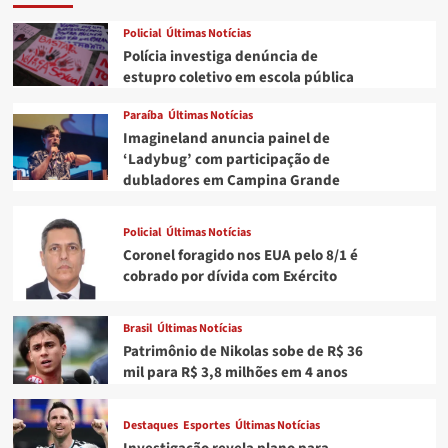
as
semis
Policial
Últimas Notícias
do
Polícia investiga denúncia de
Pro
estupro coletivo em escola pública
Tour
de
Paraíba
Últimas Notícias
Skate
Imagineland anuncia painel de
em
‘Ladybug’ com participação de
Roma
dubladores em Campina Grande
Policial
Últimas Notícias
Coronel foragido nos EUA pelo 8/1 é
cobrado por dívida com Exército
Brasil
Últimas Notícias
Patrimônio de Nikolas sobe de R$ 36
mil para R$ 3,8 milhões em 4 anos
Destaques
Esportes
Últimas Notícias