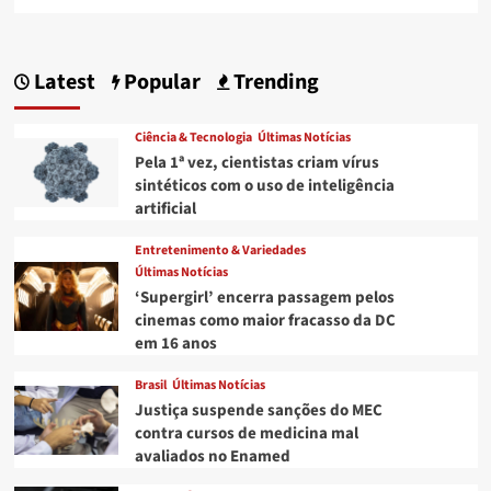
more
about
Paciente
afirma
Latest
Popular
Trending
que
recebeu
colírio
Ciência & Tecnologia
Últimas Notícias
vencido
Pela 1ª vez, cientistas criam vírus
para
sintéticos com o uso de inteligência
tratar
artificial
infecção
após
Entretenimento & Variedades
mutirão
Últimas Notícias
oftalmológico
em
‘Supergirl’ encerra passagem pelos
Campina
cinemas como maior fracasso da DC
Grande
em 16 anos
Brasil
Últimas Notícias
Justiça suspende sanções do MEC
contra cursos de medicina mal
avaliados no Enamed