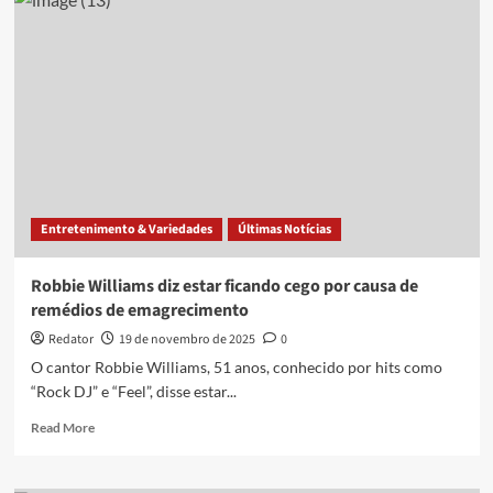
seis
meses
do
mutirão
oftalmológico
em
Campina
Grande,
pacientes
relatam
ainda
Entretenimento & Variedades
Últimas Notícias
passar
por
problemas:
Robbie Williams diz estar ficando cego por causa de
‘não
remédios de emagrecimento
vejo
nada’
Redator
19 de novembro de 2025
0
O cantor Robbie Williams, 51 anos, conhecido por hits como
“Rock DJ” e “Feel”, disse estar...
Read
Read More
more
about
Robbie