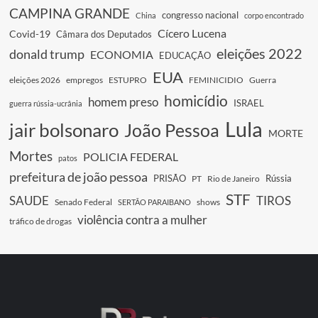
CAMPINA GRANDE
congresso nacional
China
corpo encontrado
Cícero Lucena
Covid-19
Câmara dos Deputados
eleições 2022
donald trump
ECONOMIA
EDUCAÇÃO
EUA
eleições 2026
empregos
ESTUPRO
FEMINICIDIO
Guerra
homicídio
homem preso
ISRAEL
guerra rússia-ucrânia
Lula
jair bolsonaro
João Pessoa
MORTE
Mortes
POLICIA FEDERAL
patos
prefeitura de joão pessoa
PRISÃO
Rússia
PT
Rio de Janeiro
STF
SAUDE
TIROS
Senado Federal
shows
SERTÃO PARAIBANO
violência contra a mulher
tráfico de drogas