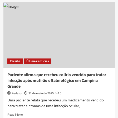
Após
40
dias,
pacientes
seguem
com
complicações
na
visão
após
mutirão
oftalmológico
Paraíba
Últimas Notícias
em
Campina
Grande
Paciente afirma que recebeu colírio vencido para tratar
infecção após mutirão oftalmológico em Campina
Grande
Redator
31 de maio de 2025
0
Uma paciente relata que recebeu um medicamento vencido
para tratar sintomas de uma infecção ocular,...
Read
Read More