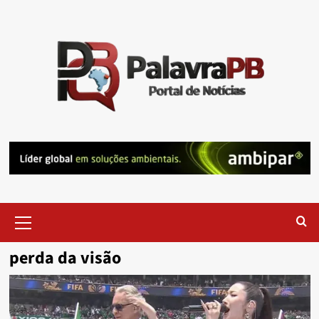
Skip
to
content
Primary
Menu
perda da visão