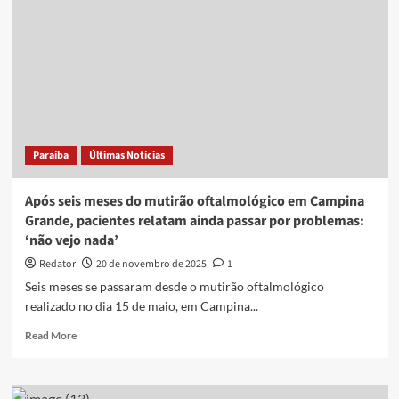
cantou
na
abertura
da
Copa,
ficou
cego
em
jogo
Paraíba
Últimas Notícias
de
futebol
Após seis meses do mutirão oftalmológico em Campina
Grande, pacientes relatam ainda passar por problemas:
‘não vejo nada’
Redator
20 de novembro de 2025
1
Seis meses se passaram desde o mutirão oftalmológico
realizado no dia 15 de maio, em Campina...
Read
Read More
more
about
Após