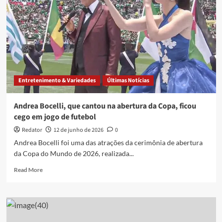
Entretenimento & Variedades
Últimas Notícias
Andrea Bocelli, que cantou na abertura da Copa, ficou
cego em jogo de futebol
Redator
12 de junho de 2026
0
Andrea Bocelli foi uma das atrações da cerimônia de abertura
da Copa do Mundo de 2026, realizada...
Read
Read More
more
about
Andrea
Bocelli,
que