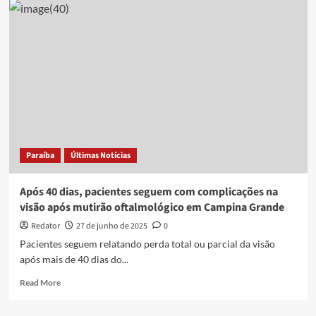
Williams
diz
estar
ficando
cego
por
causa
de
remédios
de
emagrecimento
Paraíba
Últimas Notícias
Após 40 dias, pacientes seguem com complicações na
visão após mutirão oftalmológico em Campina Grande
Redator
27 de junho de 2025
0
Pacientes seguem relatando perda total ou parcial da visão
após mais de 40 dias do...
Read
Read More
more
about