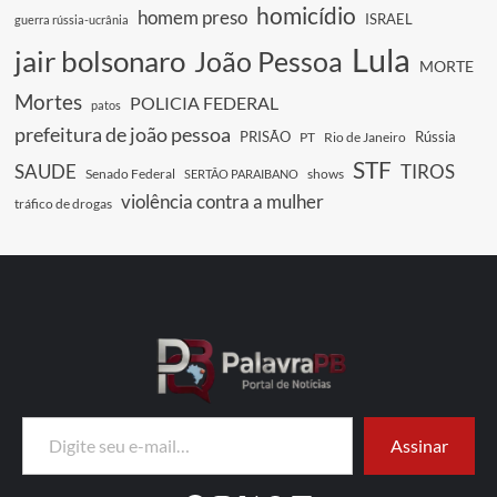
homicídio
homem preso
ISRAEL
guerra rússia-ucrânia
Lula
jair bolsonaro
João Pessoa
MORTE
Mortes
POLICIA FEDERAL
patos
prefeitura de joão pessoa
PRISÃO
Rússia
PT
Rio de Janeiro
STF
SAUDE
TIROS
Senado Federal
shows
SERTÃO PARAIBANO
violência contra a mulher
tráfico de drogas
Digite seu e-mail…
Assinar