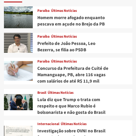
encontra
tilápias
Paraíba
Últimas Notícias
mortas
Homem morre afogado enquanto
e
pescava em açude no Brejo da PB
diz
que
Paraíba
Últimas Notícias
teve
prejuízo
Prefeito de João Pessoa, Leo
de
Bezerra, se filia ao PSDB
R$
1
Paraíba
Últimas Notícias
milhão
Concurso da Prefeitura de Cuité de
Mamanguape, PB, abre 116 vagas
com salários de até R$ 11,9 mil
Brasil
Últimas Notícias
Lula diz que Trump o trata com
respeito e que Marco Rubio é
bolsonarista e não gosta do Brasil
Internacional
Últimas Notícias
Investigação sobre OVNI no Brasil