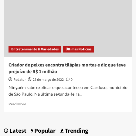
Entretenimento & Variedades
Últimas Notícias
Criador de peixes encontra tilápias mortas e diz que teve
prejuízo de R$ 1 milhão
Redator
25 de março de 2022
0
Ninguém sabe explicar o que aconteceu em Cardoso, município
de São Paulo. Na última segunda-feira...
Read
Read More
more
about
Criador
de
Latest
Popular
Trending
peixes