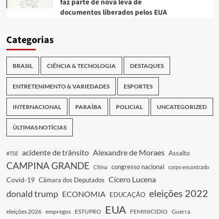
faz parte de nova leva de
documentos liberados pelos EUA
Categorias
BRASIL
CIÊNCIA & TECNOLOGIA
DESTAQUES
ENTRETENIMENTO & VARIEDADES
ESPORTES
INTERNACIONAL
PARAÍBA
POLICIAL
UNCATEGORIZED
ÚLTIMAS NOTÍCIAS
acidente de trânsito
Alexandre de Moraes
Assalto
#TSE
CAMPINA GRANDE
congresso nacional
China
corpo encontrado
Cícero Lucena
Covid-19
Câmara dos Deputados
eleições 2022
donald trump
ECONOMIA
EDUCAÇÃO
EUA
eleições 2026
empregos
ESTUPRO
FEMINICIDIO
Guerra