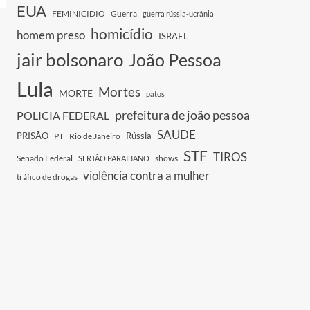
EUA
FEMINICIDIO
Guerra
guerra rússia-ucrânia
homicídio
homem preso
ISRAEL
jair bolsonaro
João Pessoa
Lula
Mortes
MORTE
patos
prefeitura de joão pessoa
POLICIA FEDERAL
SAUDE
PRISÃO
Rússia
PT
Rio de Janeiro
STF
TIROS
Senado Federal
shows
SERTÃO PARAIBANO
violência contra a mulher
tráfico de drogas