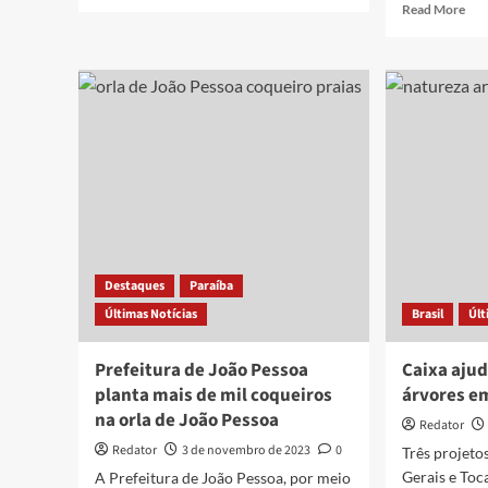
more
Rea
Read More
about
mor
Prefeitura
abo
de
Pre
João
Cíc
Pessoa
Luc
promove
ded
o
dia
plantio
inte
de
de
300
açõ
mudas
vol
de
ao
árvores
mei
Destaques
Paraíba
nativas
amb
em
Últimas Notícias
Brasil
Últ
co
parceria
ent
com
de
Prefeitura de João Pessoa
Caixa ajud
TRT
equ
planta mais de mil coqueiros
árvores e
pla
na orla de João Pessoa
de
Redator
mud
Redator
3 de novembro de 2023
0
Três projeto
e
Gerais e Toc
A Prefeitura de João Pessoa, por meio
ins