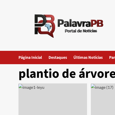
Skip
to
content
Página Inicial
Destaques
Últimas Notícias
Par
plantio de árvor