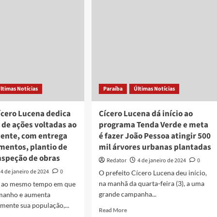
soa
Pessoa
alece
promove
plantio
dução
de
árvores
as
nativas
ivas
no
Parque
a
Augusto
ltimas Notícias
Paraíba
Últimas Notícias
ântica
dos
Anjos
eiro
ícero Lucena dedica
Cícero Lucena dá início ao
icipal
o de ações voltadas ao
programa Tenda Verde e meta
ente, com entrega
é fazer João Pessoa atingir 500
mentos, plantio de
mil árvores urbanas plantadas
nspeção de obras
Redator
4 de janeiro de 2024
0
4 de janeiro de 2024
0
O prefeito Cícero Lucena deu início,
na manhã da quarta-feira (3), a uma
, ao mesmo tempo em que
grande campanha...
amanho e aumenta
mente sua população,...
Read
Read More