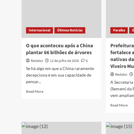
Internacional
Últimas Notícias
Paraíba
Ú
O que aconteceu após a China
Prefeitura
plantar 66 bilhões de árvores
fortalece
nativas da
Redator
12 de julho de 2026
0
Viveiro Mu
Se há algo em que a China raramente
Redator
decepciona é em sua capacidade de
pensar...
A Secretari
(Semam) da P
Read
Read More
vem ampliand
more
about
Rea
Read More
O
mor
que
abo
aconteceu
Pre
após
de
a
Joã