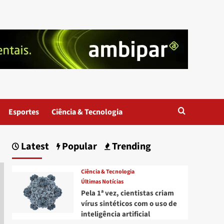
Esportes
Ciência & Tecnologia
Latest
Popular
Trending
Ciência & Tecnologia
Últimas Notícias
Pela 1ª vez, cientistas criam
vírus sintéticos com o uso de
inteligência artificial