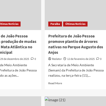
ltimas Notícias
Paraíba
Últimas Notícias
 de João Pessoa
Prefeitura de João Pessoa
 a produção de mudas
promove plantio de árvores
 Mata Atlântica no
nativas no Parque Augusto dos
nicipal
Anjos
29 de dezembro de 2025
0
Redator
12 de fevereiro de 2025
0
a de Meio Ambiente
A Secretaria de Meio Ambiente
refeitura de João Pessoa
(Semam) da Prefeitura de João Pessoa
o as ações...
realizou, na terça-feira (11),...
d
Read
Read More
e
more
ut
about
feitura
Prefeitura
de
o
João