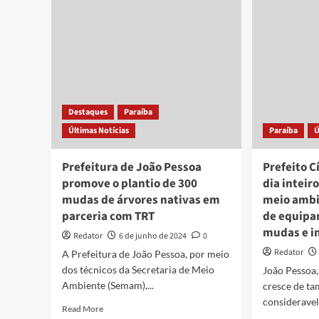
China
Pes
plantar
fort
66
a
bilhões
pro
de
de
árvores
mud
nat
da
Destaques
Paraíba
Mat
Últimas Notícias
Paraíba
Ú
Atl
no
Viv
Prefeitura de João Pessoa
Prefeito C
Mun
promove o plantio de 300
dia inteir
mudas de árvores nativas em
meio ambi
parceria com TRT
de equipa
mudas e i
Redator
6 de junho de 2024
0
Redator
A Prefeitura de João Pessoa, por meio
dos técnicos da Secretaria de Meio
João Pessoa
Ambiente (Semam),...
cresce de t
consideravel
Read
Read More