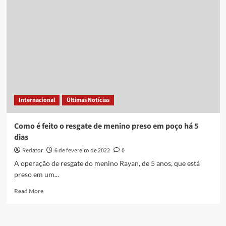
o
Inferno”:
o
que
a
China
espera
obter
ao
cavar
Internacional
Últimas Notícias
poço
com
mais
Como é feito o resgate de menino preso em poço há 5
de
dias
10
mil
Redator
6 de fevereiro de 2022
0
metros
A operação de resgate do menino Rayan, de 5 anos, que está
de
preso em um...
profundidade
Read
Read More
more
about
Como