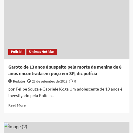
morrer”,
diz
jovem
que
ficou
4
dias
em
poço
Policial
Últimas Notícias
de
25
metros
Garoto de 13 anos é suspeito pela morte de menina de 8
anos encontrada em poço em SP, diz polícia
Redator
23 de setembro de 2023
0
por Felipe Souza e Gabriele Koga Um adolescente de 13 anos é
investigado pela Polícia...
Read
Read More
more
about
Garoto
de
13