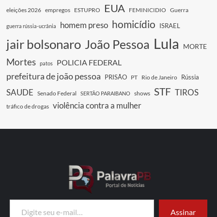
EUA
eleições 2026
empregos
ESTUPRO
FEMINICIDIO
Guerra
homicídio
homem preso
ISRAEL
guerra rússia-ucrânia
Lula
jair bolsonaro
João Pessoa
MORTE
Mortes
POLICIA FEDERAL
patos
prefeitura de joão pessoa
PRISÃO
Rússia
PT
Rio de Janeiro
STF
SAUDE
TIROS
Senado Federal
shows
SERTÃO PARAIBANO
violência contra a mulher
tráfico de drogas
Digite seu e-mail…
Assinar