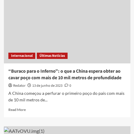
anos
é
suspeito
pela
morte
de
menina
de
8
Internacional
Últimas Notícias
anos
encontrada
em
“Buraco para o Inferno”: o que a China espera obter ao
poço
cavar poço com mais de 10 mil metros de profundidade
em
SP,
Redator
13 de junho de 2023
0
diz
A China começou a perfurar o primeiro poço do país com mais
polícia
de 10 mil metros de...
Read
Read More
more
about
“Buraco
para