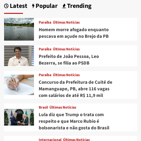
é
Latest
Popular
Trending
feito
o
resgate
Paraíba
Últimas Notícias
de
Homem morre afogado enquanto
menino
pescava em açude no Brejo da PB
preso
em
Paraíba
Últimas Notícias
poço
há
Prefeito de João Pessoa, Leo
5
Bezerra, se filia ao PSDB
dias
Paraíba
Últimas Notícias
Concurso da Prefeitura de Cuité de
Mamanguape, PB, abre 116 vagas
com salários de até R$ 11,9 mil
Brasil
Últimas Notícias
Lula diz que Trump o trata com
respeito e que Marco Rubio é
bolsonarista e não gosta do Brasil
Internacional
Últimas Notícias