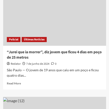
Policial
Últimas Notícias
“Jurei que ia morrer”, diz jovem que ficou 4 dias em poço
de 25 metros
Redator
7 de junho de 2024
0
São Paulo — O jovem de 19 anos que caiu em um poço e ficou
quatro dias...
Read
Read More
more
about
“Jurei
que
ia