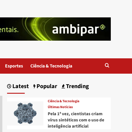
Esportes
Ciência & Tecnologia
Latest
Popular
Trending
Ciência & Tecnologia
Últimas Notícias
Pela 1ª vez, cientistas criam
vírus sintéticos com o uso de
inteligência artificial