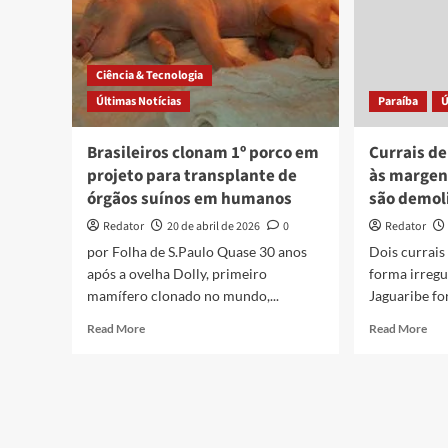
Ciência & Tecnologia
Últimas Notícias
Paraíba
Ú
Brasileiros clonam 1º porco em
Currais de
projeto para transplante de
às margen
órgãos suínos em humanos
são demol
Redator
20 de abril de 2026
0
Redator
por Folha de S.Paulo Quase 30 anos
Dois currais
após a ovelha Dolly, primeiro
forma irregu
mamífero clonado no mundo,...
Jaguaribe fo
Read
Rea
Read More
Read More
more
mor
about
abo
Brasileiros
Cur
clonam
de
1º
por
porco
con