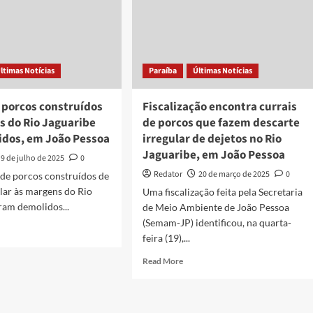
ltimas Notícias
Paraíba
Últimas Notícias
 porcos construídos
Fiscalização encontra currais
s do Rio Jaguaribe
de porcos que fazem descarte
idos, em João Pessoa
irregular de dejetos no Rio
Jaguaribe, em João Pessoa
9 de julho de 2025
0
Redator
20 de março de 2025
0
 de porcos construídos de
lar às margens do Rio
Uma fiscalização feita pela Secretaria
ram demolidos...
de Meio Ambiente de João Pessoa
(Semam-JP) identificou, na quarta-
d
feira (19),...
e
ut
Read
Read More
rais
more
about
cos
Fiscalização
struídos
encontra