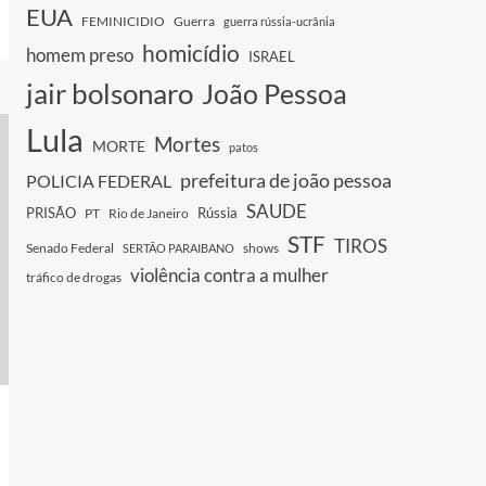
EUA
FEMINICIDIO
Guerra
guerra rússia-ucrânia
homicídio
homem preso
ISRAEL
jair bolsonaro
João Pessoa
Lula
Mortes
MORTE
patos
prefeitura de joão pessoa
POLICIA FEDERAL
SAUDE
PRISÃO
Rússia
PT
Rio de Janeiro
STF
TIROS
Senado Federal
shows
SERTÃO PARAIBANO
violência contra a mulher
tráfico de drogas