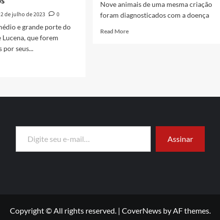
os
Nove animais de uma mesma criação
2 de julho de 2023
0
foram diagnosticados com a doença
médio e grande porte do
Read
Read More
e Lucena, que forem
more
por seus...
about
Brasil
d
registra
e
surto
ut
de
mais
peste
suína
tes
em
io
porcos
Digite seu e-mail…
nde
Assinar
ndonados
ena,
ão
oados
Copyright © All rights reserved.
|
CoverNews
by AF themes.