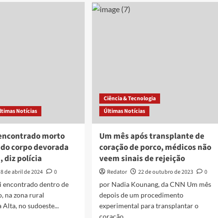
currais
gens
de
porcos
que
uaribe
fazem
descarte
olidos,
irregular
de
o
dejetos
soa
no
Ciência & Tecnologia
Rio
Jaguaribe,
ltimas Notícias
Últimas Notícias
em
João
encontrado morto
Um mês após transplante de
Pessoa
 do corpo devorada
coração de porco, médicos não
, diz polícia
veem sinais de rejeição
8 de abril de 2024
0
Redator
22 de outubro de 2023
0
i encontrado dentro de
por Nadia Kounang, da CNN Um mês
, na zona rural
depois de um procedimento
 Alta, no sudoeste...
experimental para transplantar o
coração...