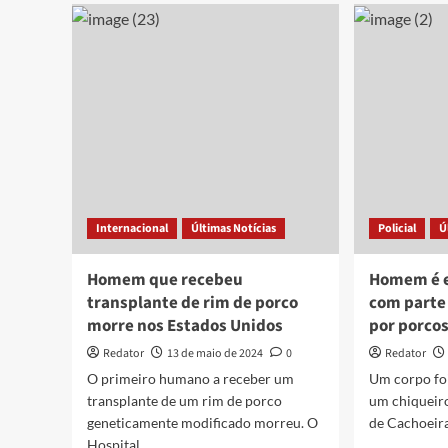
em
às
projeto
mar
para
do
transplante
Rio
de
Jag
órgãos
são
suínos
dem
em
em
humanos
Joã
Pes
Internacional
Últimas Notícias
Policial
Ú
Homem que recebeu
Homem é 
transplante de rim de porco
com parte
morre nos Estados Unidos
por porcos
Redator
13 de maio de 2024
0
Redator
O primeiro humano a receber um
Um corpo fo
transplante de um rim de porco
um chiqueiro
geneticamente modificado morreu. O
de Cachoeira
Hospital...