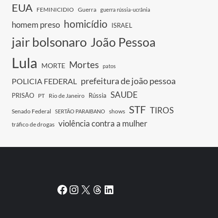
EUA
FEMINICIDIO
Guerra
guerra rússia-ucrânia
homicídio
homem preso
ISRAEL
jair bolsonaro
João Pessoa
Lula
Mortes
MORTE
patos
prefeitura de joão pessoa
POLICIA FEDERAL
SAUDE
PRISÃO
Rússia
PT
Rio de Janeiro
STF
TIROS
Senado Federal
shows
SERTÃO PARAIBANO
violência contra a mulher
tráfico de drogas
Facebook
Instagram
X
Threads
LinkedIn