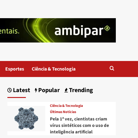
Esportes
Ciência & Tecnologia
Latest
Popular
Trending
Ciência & Tecnologia
Últimas Notícias
Pela 1ª vez, cientistas criam
vírus sintéticos com o uso de
inteligência artificial