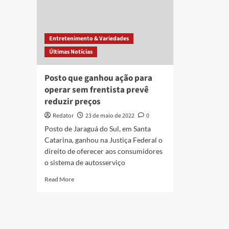
Entretenimento & Variedades
Últimas Notícias
Posto que ganhou ação para
operar sem frentista prevê
reduzir preços
Redator
23 de maio de 2022
0
Posto de Jaraguá do Sul, em Santa
Catarina, ganhou na Justiça Federal o
direito de oferecer aos consumidores
o sistema de autosserviço
Read
Read More
more
about
Posto
que
ganhou