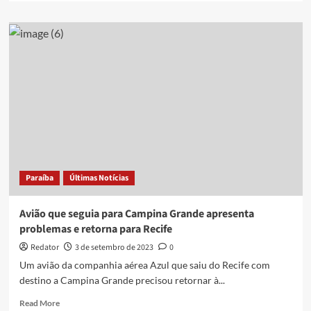
about
Jatinho
com
Xand
Avião
e
Zé
Vaqueiro
sofre
pane
e
faz
pouso
Paraíba
Últimas Notícias
de
emergência
Avião que seguia para Campina Grande apresenta
problemas e retorna para Recife
Redator
3 de setembro de 2023
0
Um avião da companhia aérea Azul que saiu do Recife com
destino a Campina Grande precisou retornar à...
Read
Read More