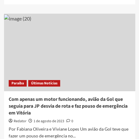
more
about
Avião
que
seguia
para
Campina
Grande
apresenta
problemas
e
retorna
para
Recife
Paraíba
Últimas Notícias
Com apenas um motor funcionando, avião da Gol que
seguia para JP desvia de rota e faz pouso de emergência
em Vitória
Redator
1 de agosto de 2023
0
Por Fabiana Oliveira e Viviane Lopes Um avião da Gol teve que
fazer um pouso de emergência no...