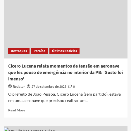
são
assaltados
após
pouso
de
emergência
Destaques
Paraíba
Últimas Notícias
Cícero Lucena relata momentos de tensão em aeronave
que fez pouso de emergência no interior da PB: ‘Susto foi
imenso’
Redator
27 de setembro de 2025
0
O prefeito de João Pessoa, Cícero Lucena (sem partido), estava
em uma aeronave que precisou realizar um...
Read
Read More
more
about
Cícero