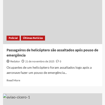
Policial
Últimas Notícias
Passageiros de helicóptero são assaltados após pouso de
emergência
Redator
21 de novembro de 2025
0
Ocupantes de um helicóptero foram assaltados logo após a
aeronave fazer um pouso de emergência...
Read
Read More
more
about
Passageiros
de
helicóptero