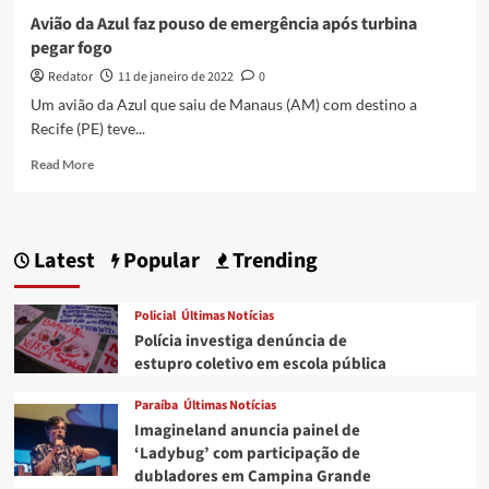
Avião da Azul faz pouso de emergência após turbina
pegar fogo
Redator
11 de janeiro de 2022
0
Um avião da Azul que saiu de Manaus (AM) com destino a
Recife (PE) teve...
Read
Read More
more
about
Avião
da
Latest
Popular
Trending
Azul
faz
pouso
Policial
Últimas Notícias
de
Polícia investiga denúncia de
emergência
estupro coletivo em escola pública
após
turbina
Paraíba
Últimas Notícias
pegar
Imagineland anuncia painel de
fogo
‘Ladybug’ com participação de
dubladores em Campina Grande