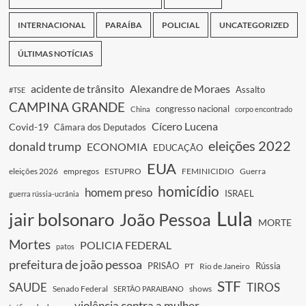
INTERNACIONAL
PARAÍBA
POLICIAL
UNCATEGORIZED
ÚLTIMAS NOTÍCIAS
acidente de trânsito
Alexandre de Moraes
Assalto
#TSE
CAMPINA GRANDE
congresso nacional
China
corpo encontrado
Cícero Lucena
Covid-19
Câmara dos Deputados
eleições 2022
donald trump
ECONOMIA
EDUCAÇÃO
EUA
eleições 2026
empregos
ESTUPRO
FEMINICIDIO
Guerra
homicídio
homem preso
ISRAEL
guerra rússia-ucrânia
Lula
jair bolsonaro
João Pessoa
MORTE
Mortes
POLICIA FEDERAL
patos
prefeitura de joão pessoa
PRISÃO
Rússia
PT
Rio de Janeiro
STF
SAUDE
TIROS
Senado Federal
shows
SERTÃO PARAIBANO
violência contra a mulher