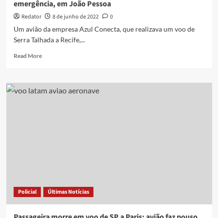
emergência, em João Pessoa
autoridade
local
Redator
8 de junho de 2022
0
investigará
Um avião da empresa Azul Conecta, que realizava um voo de
incidente
Serra Talhada a Recife,...
Read
Read More
more
about
Avião
que
viajava
de
Serra
Talhada
a
Recife
faz
pouso
de
emergência,
Policial
Últimas Notícias
em
João
Pessoa
Passageira morre em voo de SP a Paris; avião faz pouso