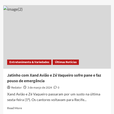
Comandante
morre
durante
voo,
e
copiloto
avisa
aos
passageiros
e
faz
pouso
Entretenimento & Variedades
Últimas Notícias
de
emergência
Jatinho com Xand Avião e Zé Vaqueiro sofre pane e faz
pouso de emergência
Redator
3 de março de 2024
0
Xand Avião e Zé Vaqueiro passaram por um susto na última
sexta-feira (1º). Os cantores voltavam para Recife...
Read
Read More
more