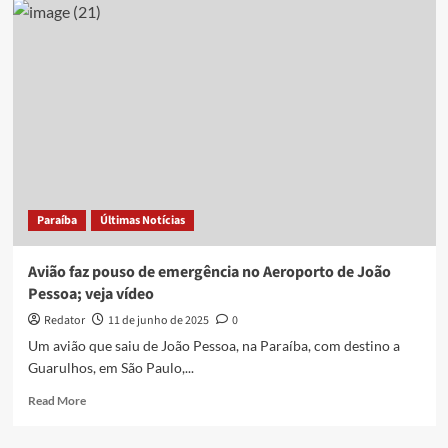
que
seguia
do
Recife
para
João
Pessoa
retorna
ao
aeroporto
por
Paraíba
Últimas Notícias
problemas
técnicos
Avião faz pouso de emergência no Aeroporto de João
Pessoa; veja vídeo
Redator
11 de junho de 2025
0
Um avião que saiu de João Pessoa, na Paraíba, com destino a
Guarulhos, em São Paulo,...
Read
Read More
more
about