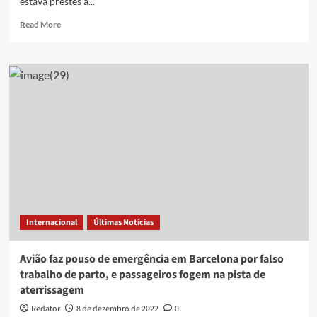
estava prestes a...
em
Vitória
Read
Read More
more
about
Homem
é
preso
acusado
de
abrir
porta
de
avião
e
causar
pânico
Internacional
Últimas Notícias
na
Coreia
do
Avião faz pouso de emergência em Barcelona por falso
Sul;
trabalho de parto, e passageiros fogem na pista de
veja
aterrissagem
vídeo
Redator
8 de dezembro de 2022
0