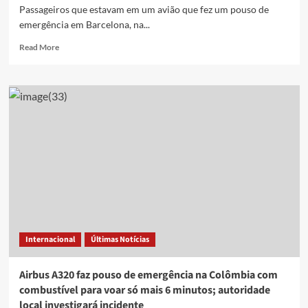
Passageiros que estavam em um avião que fez um pouso de
emergência em Barcelona, na...
Read
Read More
more
about
Avião
faz
pouso
de
emergência
em
Barcelona
por
falso
trabalho
de
parto,
Internacional
Últimas Notícias
e
passageiros
fogem
Airbus A320 faz pouso de emergência na Colômbia com
na
combustível para voar só mais 6 minutos; autoridade
pista
local investigará incidente
de