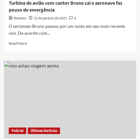
Turbina de avião com cantor Bruno cai e aeronave faz
pouso de emergência
Redator
22 de janeiro de 2022
0
O sertanejo Bruno passou por um susto em seu mais recente
voo. De acordo com...
Read
Read More
more
about
Turbina
de
avião
com
cantor
Bruno
cai
e
aeronave
faz
pouso
de
Policial
Últimas Notícias
emergência