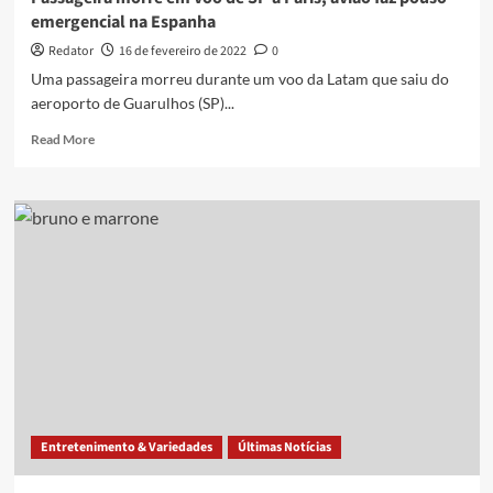
emergencial na Espanha
Redator
16 de fevereiro de 2022
0
Uma passageira morreu durante um voo da Latam que saiu do
aeroporto de Guarulhos (SP)...
Read
Read More
more
about
Passageira
morre
em
voo
de
SP
a
Paris;
avião
faz
pouso
emergencial
Entretenimento & Variedades
Últimas Notícias
na
Espanha