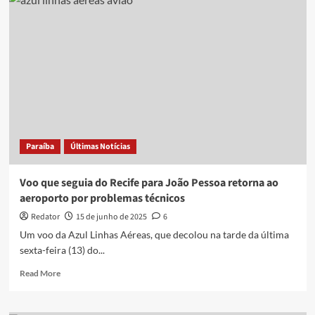
Lucena
relata
momentos
de
tensão
em
aeronave
que
fez
pouso
de
Paraíba
Últimas Notícias
emergência
no
interior
Voo que seguia do Recife para João Pessoa retorna ao
da
aeroporto por problemas técnicos
PB:
‘Susto
Redator
15 de junho de 2025
6
foi
Um voo da Azul Linhas Aéreas, que decolou na tarde da última
imenso’
sexta-feira (13) do...
Read
Read More
more
about
Voo