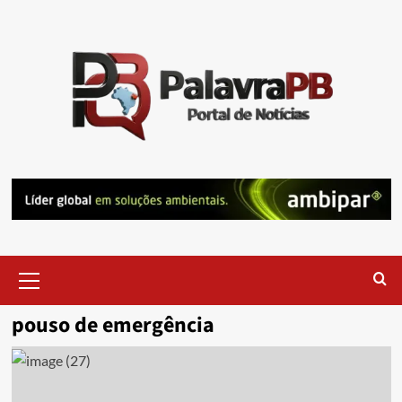
Skip
to
content
Primary
Menu
pouso de emergência