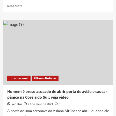
Read
Read More
more
about
Com
apenas
um
motor
funcionando,
avião
da
Gol
que
seguia
para
JP
Internacional
Últimas Notícias
desvia
de
rota
Homem é preso acusado de abrir porta de avião e causar
e
pânico na Coreia do Sul; veja vídeo
faz
pouso
Redator
27 de maio de 2023
0
de
A porta de uma aeronave da Asiana Airlines se abriu quando ele
emergência