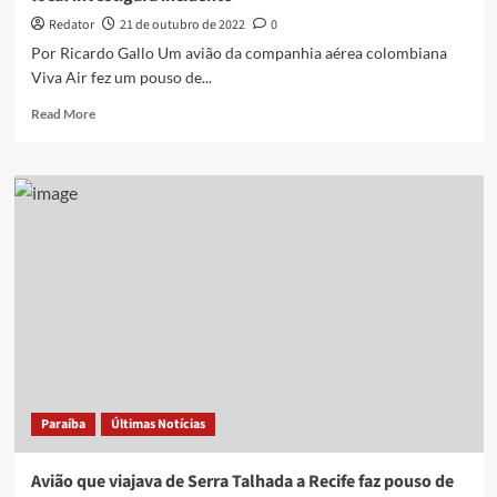
aterrissagem
Redator
21 de outubro de 2022
0
Por Ricardo Gallo Um avião da companhia aérea colombiana
Viva Air fez um pouso de...
Read
Read More
more
about
Airbus
A320
faz
pouso
de
emergência
na
Colômbia
com
combustível
para
voar
Paraíba
Últimas Notícias
só
mais
6
Avião que viajava de Serra Talhada a Recife faz pouso de
minutos;