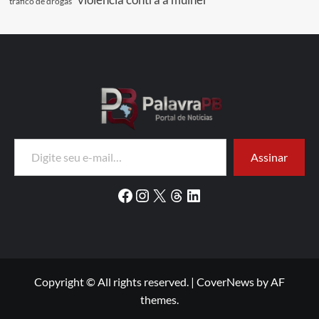
tráfico de drogas
Digite seu e-mail…
Assinar
Facebook
Instagram
X
Threads
LinkedIn
Copyright © All rights reserved.
|
CoverNews
by AF
themes.