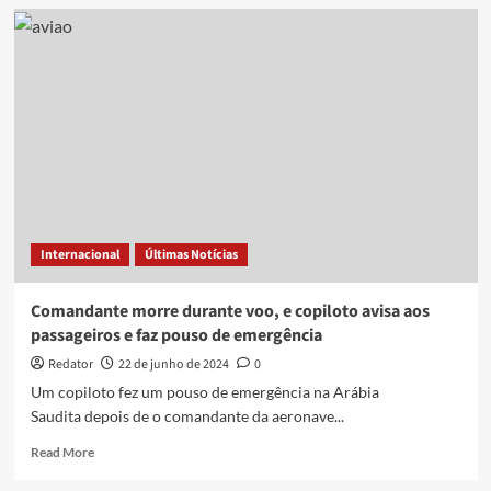
Avião
faz
pouso
de
emergência
no
Aeroporto
de
João
Pessoa;
veja
vídeo
Internacional
Últimas Notícias
Comandante morre durante voo, e copiloto avisa aos
passageiros e faz pouso de emergência
Redator
22 de junho de 2024
0
Um copiloto fez um pouso de emergência na Arábia
Saudita depois de o comandante da aeronave...
Read
Read More
more
about