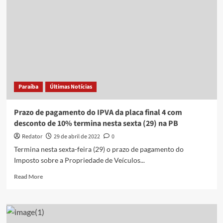
para
seleção
da
Fundação
PB
Saúde
é
prorrogado
Paraíba
Últimas Notícias
Prazo de pagamento do IPVA da placa final 4 com
desconto de 10% termina nesta sexta (29) na PB
Redator
29 de abril de 2022
0
Termina nesta sexta-feira (29) o prazo de pagamento do
Imposto sobre a Propriedade de Veículos...
Read
Read More
more
about
Prazo
de
pagamento