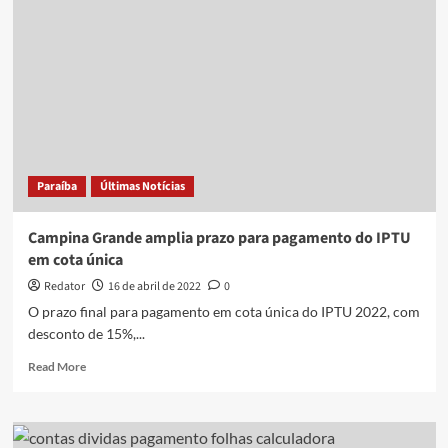
do
IPVA
da
placa
final
4
com
desconto
de
Paraíba
Últimas Notícias
10%
termina
nesta
Campina Grande amplia prazo para pagamento do IPTU
sexta
em cota única
(29)
na
Redator
16 de abril de 2022
0
PB
O prazo final para pagamento em cota única do IPTU 2022, com
desconto de 15%,...
Read
Read More
more
about
Campina
Grande