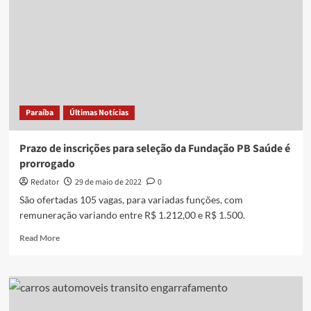
Paraíba
Últimas Notícias
Prazo de inscrições para seleção da Fundação PB Saúde é
prorrogado
Redator
29 de maio de 2022
0
São ofertadas 105 vagas, para variadas funções, com
remuneração variando entre R$ 1.212,00 e R$ 1.500.
Read
Read More
more
about
Prazo
de
inscrições