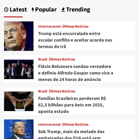
para
Latest
Popular
Trending
efetuar
pagamento
do
Internacional
Últimas Notícias
Refis
Trump está encurralado entre
do
escalar conflito e aceitar acordo nos
ICMS
termos do Irã
termina
nesta
quarta
Brasil
Últimas Notícias
(12),
Flávio Bolsonaro sondou vereadora
na
e definiu Alfredo Gaspar como vice a
Paraíba
menos de 24 horas de anúncio
Brasil
Últimas Notícias
Famílias brasileiras perderam R$
62,5 bilhões para bets em 2025,
aponta estudo
Internacional
Últimas Notícias
Sob Trump, mais da metade das
embaixadas dos EUA está sem