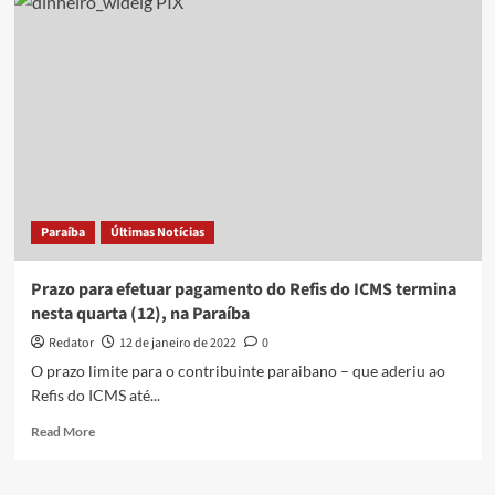
para
MEI
e
microempresas
pagarem
dívidas
é
ampliado
para
fevereiro
Paraíba
Últimas Notícias
Prazo para efetuar pagamento do Refis do ICMS termina
nesta quarta (12), na Paraíba
Redator
12 de janeiro de 2022
0
O prazo limite para o contribuinte paraibano – que aderiu ao
Refis do ICMS até...
Read
Read More
more
about
Prazo