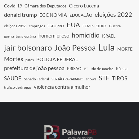
Cícero Lucena
Covid-19
Câmara dos Deputados
eleições 2022
donald trump
ECONOMIA
EDUCAÇÃO
EUA
eleições 2026
empregos
ESTUPRO
FEMINICIDIO
Guerra
homicídio
homem preso
ISRAEL
guerra rússia-ucrânia
Lula
jair bolsonaro
João Pessoa
MORTE
Mortes
POLICIA FEDERAL
patos
prefeitura de joão pessoa
PRISÃO
Rússia
PT
Rio de Janeiro
STF
SAUDE
TIROS
Senado Federal
shows
SERTÃO PARAIBANO
violência contra a mulher
tráfico de drogas