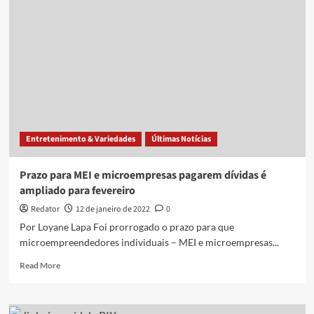
amplia
prazo
para
pagamento
do
IPTU
em
cota
única
Entretenimento & Variedades
Últimas Notícias
Prazo para MEI e microempresas pagarem dívidas é
ampliado para fevereiro
Redator
12 de janeiro de 2022
0
Por Loyane Lapa Foi prorrogado o prazo para que
microempreendedores individuais – MEI e microempresas...
Read
Read More
more
about
Prazo