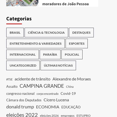
moradores de João Pessoa
Categorias
BRASIL
CIÊNCIA & TECNOLOGIA
DESTAQUES
ENTRETENIMENTO & VARIEDADES
ESPORTES
INTERNACIONAL
PARAÍBA
POLICIAL
UNCATEGORIZED
ÚLTIMAS NOTÍCIAS
acidente de trânsito
Alexandre de Moraes
#TSE
CAMPINA GRANDE
Assalto
China
Covid-19
congresso nacional
corpo encontrado
Cícero Lucena
Câmara dos Deputados
donald trump
ECONOMIA
EDUCAÇÃO
eleições 2022
eleições 2026
empregos
ESTUPRO