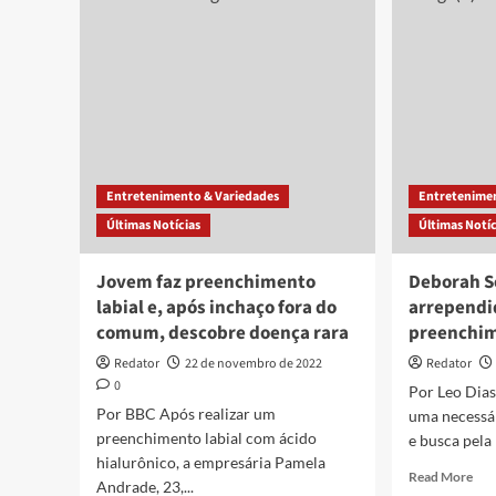
tem
pro
crise
de
de
nec
riso
apó
com
pre
boca
labi
de
feit
repórter
em
e
Joã
Entretenimento & Variedades
Entretenimen
viraliza
Pes
Últimas Notícias
Últimas Notíc
Jovem faz preenchimento
Deborah Se
labial e, após inchaço fora do
arrependi
comum, descobre doença rara
preenchim
Redator
22 de novembro de 2022
Redator
0
Por Leo Dia
Por BBC Após realizar um
uma necessár
preenchimento labial com ácido
e busca pela 
hialurônico, a empresária Pamela
Rea
Read More
Andrade, 23,...
mor