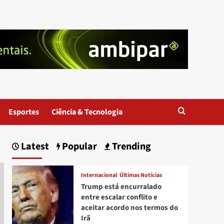
Esportes
Ciência & Tecnologia
Latest
Popular
Trending
Internacional
Últimas Notícias
Trump está encurralado
entre escalar conflito e
aceitar acordo nos termos do
Irã