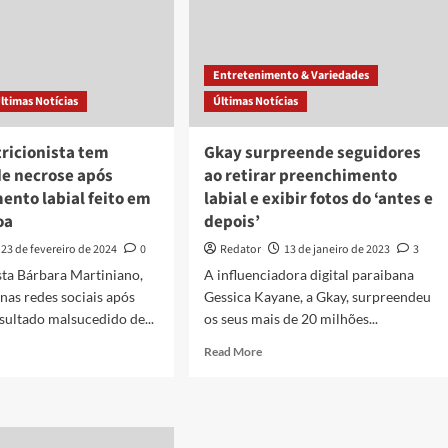
Entretenimento & Variedades
ltimas Notícias
Últimas Notícias
ricionista tem
Gkay surpreende seguidores
de necrose após
ao retirar preenchimento
ento labial feito em
labial e exibir fotos do ‘antes e
oa
depois’
23 de fevereiro de 2024
0
Redator
13 de janeiro de 2023
3
sta Bárbara Martiniano,
A influenciadora digital paraibana
 nas redes sociais após
Gessica Kayane, a Gkay, surpreendeu
esultado malsucedido de...
os seus mais de 20 milhões...
d
Read
Read More
e
more
ut
about
EO:
Gkay
icionista
surpreende
seguidores