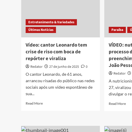
Entretenimento & Variedades
Últimas Notícias
Paraíba
Ú
Vídeo: cantor Leonardo tem
VÍDEO: nut
crise de riso com boca de
processo 
repórter e viraliza
preenchim
João Pess
Redator
27 de junho de 2025
0
Redator
O cantor Leonardo, de 61 anos,
arrancou risadas do público nas redes
A nutricioni
sociais após um vídeo espontâneo de
27, viralizou
sua...
divulgar o r
Read
Rea
Read More
Read More
more
mor
about
abo
Vídeo:
VÍD
cantor
nutr
Leonardo
tem