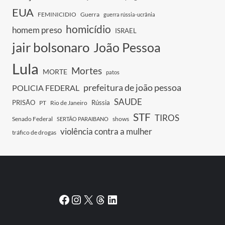
EUA
FEMINICIDIO
Guerra
guerra rússia-ucrânia
homicídio
homem preso
ISRAEL
jair bolsonaro
João Pessoa
Lula
Mortes
MORTE
patos
prefeitura de joão pessoa
POLICIA FEDERAL
SAUDE
PRISÃO
Rússia
PT
Rio de Janeiro
STF
TIROS
Senado Federal
shows
SERTÃO PARAIBANO
violência contra a mulher
tráfico de drogas
Facebook
Instagram
X
Threads
LinkedIn