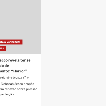
cesso
ao
retirar
rose
preenchimento
s
labial
enchimento
e
al
exibir
o
fotos
do
o
‘antes
to & Variedades
soa
e
ias
depois’
cco revela ter se
do de
ento: “Horror”
9 de julho de 2022
0
s Deborah Secco propôs
ia reflexão sobre pressão
perfeição...
d
e