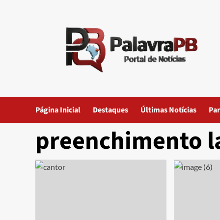
Skip
to
content
Página Inicial
Destaques
Últimas Notícias
Par
preenchimento l