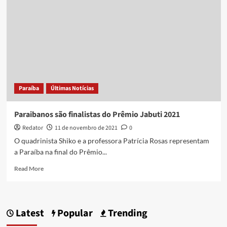
‘Desengaveta
meu
texto’,
finalista
do
Jabuti
que
atua
em
Paraíba
Últimas Notícias
escolas
de
Campina
Paraibanos são finalistas do Prêmio Jabuti 2021
Grande
Redator
11 de novembro de 2021
0
O quadrinista Shiko e a professora Patrícia Rosas representam
a Paraíba na final do Prêmio...
Read
Read More
more
about
Paraibanos
são
Latest
Popular
Trending
finalistas
do