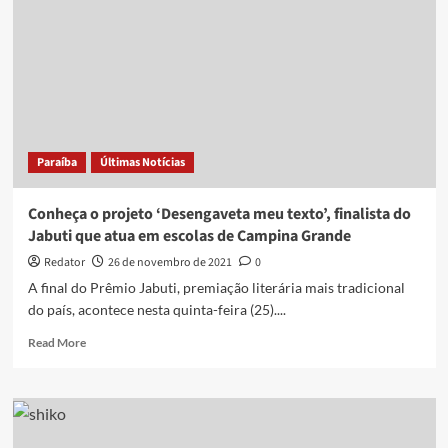
Paraíba
Últimas Notícias
Conheça o projeto ‘Desengaveta meu texto’, finalista do
Jabuti que atua em escolas de Campina Grande
Redator
26 de novembro de 2021
0
A final do Prêmio Jabuti, premiação literária mais tradicional
do país, acontece nesta quinta-feira (25)....
Read
Read More
more
about
Conheça
o
projeto