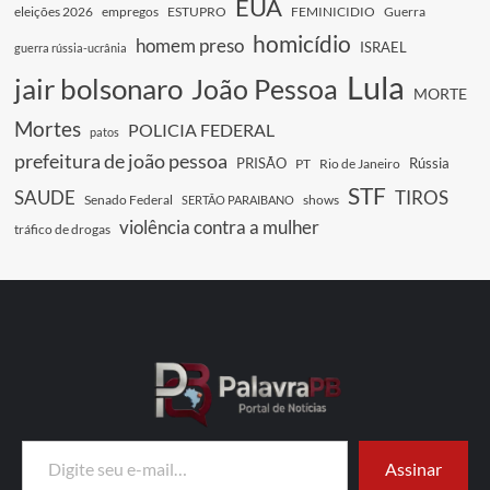
EUA
eleições 2026
empregos
ESTUPRO
FEMINICIDIO
Guerra
homicídio
homem preso
ISRAEL
guerra rússia-ucrânia
Lula
jair bolsonaro
João Pessoa
MORTE
Mortes
POLICIA FEDERAL
patos
prefeitura de joão pessoa
PRISÃO
Rússia
PT
Rio de Janeiro
STF
SAUDE
TIROS
Senado Federal
shows
SERTÃO PARAIBANO
violência contra a mulher
tráfico de drogas
Digite seu e-mail…
Assinar