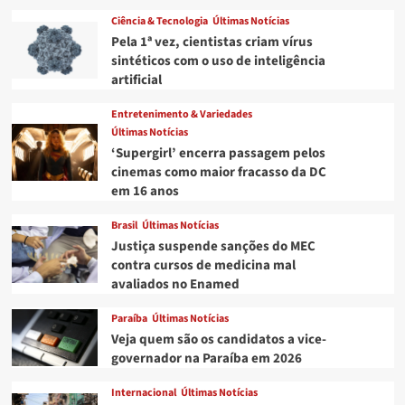
Prêmio
Ciência & Tecnologia
Últimas Notícias
Jabuti
Pela 1ª vez, cientistas criam vírus
2021
sintéticos com o uso de inteligência
artificial
Entretenimento & Variedades
Últimas Notícias
‘Supergirl’ encerra passagem pelos
cinemas como maior fracasso da DC
em 16 anos
Brasil
Últimas Notícias
Justiça suspende sanções do MEC
contra cursos de medicina mal
avaliados no Enamed
Paraíba
Últimas Notícias
Veja quem são os candidatos a vice-
governador na Paraíba em 2026
Internacional
Últimas Notícias