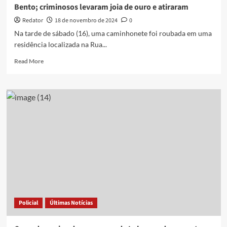
Bento; criminosos levaram joia de ouro e atiraram
Redator
18 de novembro de 2024
0
Na tarde de sábado (16), uma caminhonete foi roubada em uma
residência localizada na Rua...
Read
Read More
more
about
VÍDEO:
Caminhonete
é
roubada
durante
assalto
em
São
Bento;
criminosos
levaram
joia
Policial
Últimas Notícias
de
ouro
e