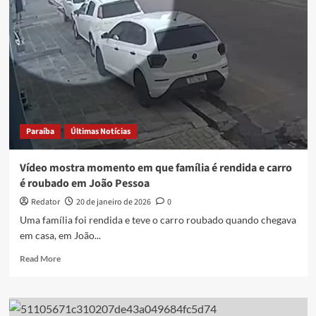
suspeito
de
roubar
carro
e
trocar
tiros
com
a
Paraíba
Últimas Notícias
polícia,
na
PB;
Vídeo mostra momento em que família é rendida e carro
casal
é roubado em João Pessoa
foi
atingido
Redator
20 de janeiro de 2026
0
por
Uma família foi rendida e teve o carro roubado quando chegava
bala
em casa, em João...
perdida
Read
Read More
more
about
Vídeo
mostra