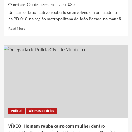
desvio
Redator
1 de dezembro de 2024
0
na
Um carro de aplicativo roubado se envolveu em um acidente
BR-
na PB-018, na região metropolitana de João Pessoa, na manhã...
230,
entre
Read
Read More
Soledade
more
e
about
Campina
Bandidos
roubam
e
batem
carro
de
aplicativo
após
perseguição
policial,
em
Conde
Policial
Últimas Notícias
VÍDEO: Homem rouba carro com mulher dentro