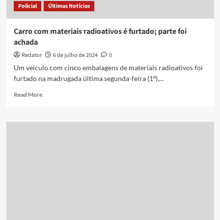
Policial
Últimas Notícias
de
João
Pessoa
Carro com materiais radioativos é furtado; parte foi
achada
Redator
6 de julho de 2024
0
Um veículo com cinco embalagens de materiais radioativos foi
furtado na madrugada última segunda-feira (1º),...
Read
Read More
more
about
Carro
com
materiais
radioativos
é
furtado;
parte
foi
achada