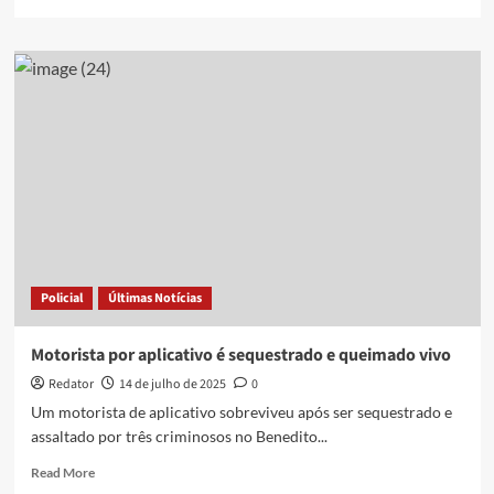
more
about
Dupla
rouba
carro
de
motorista
por
aplicativo
e
causa
acidente,
em
Campina
Policial
Últimas Notícias
Grande
Motorista por aplicativo é sequestrado e queimado vivo
Redator
14 de julho de 2025
0
Um motorista de aplicativo sobreviveu após ser sequestrado e
assaltado por três criminosos no Benedito...
Read
Read More
more