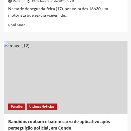
Redator
19 de fevereiro de 2025
0
Na tarde de segunda-feira (17), por volta das 16h30, um
motorista que seguia viagem de...
Read
Read More
more
about
Motorista
que
seguia
do
Sertão
para
João
Pessoa
tem
carro
roubado
ao
Paraíba
Últimas Notícias
ser
abordado
por
Bandidos roubam e batem carro de aplicativo após
trio
perseguição policial, em Conde
em