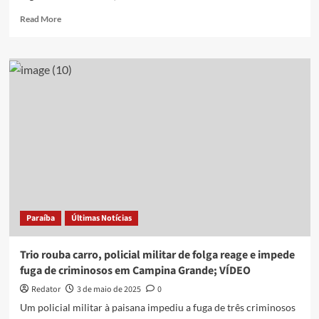
Read
Read More
more
about
Carro
é
tomado
de
assalto
e
motorista
é
feito
refém
em
Santa
Paraíba
Últimas Notícias
Luzia-
PB;
veículo
Trio rouba carro, policial militar de folga reage e impede
foi
fuga de criminosos em Campina Grande; VÍDEO
recuperado
pela
Redator
3 de maio de 2025
0
PM
Um policial militar à paisana impediu a fuga de três criminosos