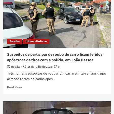
Paraíba
Últimas Notícias
Suspeitos de participar de roubo de carro ficam feridos
após troca de tiros com a polícia, em João Pessoa
Redator
15 de julho de 2026
0
Três homens suspeitos de roubar um carro e integrar um grupo
armado foram baleados após...
Read
Read More
more
about
Suspeitos
de
participar