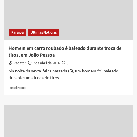
tem
veículo
e
cachorro
levados,
Paraíba
Últimas Notícias
em
João
Pessoa
Homem em carro roubado é baleado durante troca de
tiros, em João Pessoa
Redator
7 de abril de 2024
0
Na noite da sexta-feira passada (5), um homem foi baleado
durante uma troca de tiros...
Read
Read More
more
about
Homem
em
carro
roubado
é
baleado