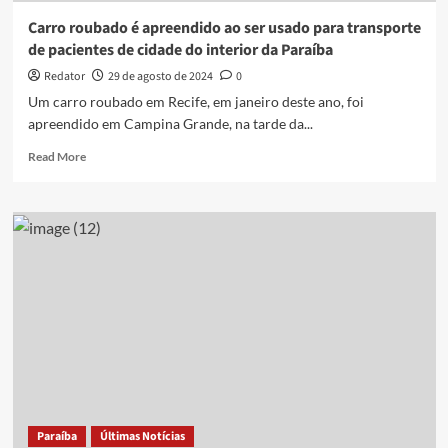
Rita,
Carro roubado é apreendido ao ser usado para transporte
PB
de pacientes de cidade do interior da Paraíba
Redator
29 de agosto de 2024
0
Um carro roubado em Recife, em janeiro deste ano, foi
apreendido em Campina Grande, na tarde da...
Read
Read More
more
about
Carro
roubado
é
apreendido
ao
ser
usado
para
transporte
de
pacientes
de
Paraíba
Últimas Notícias
cidade