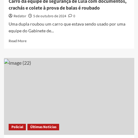
Carro da equipe de segurança de Lula com documentos,
atiraram
crachás e colete à prova de balas é roubado
Redator
5 de outubro de 2024
0
Uma dupla roubou um carro que estava sendo usado por uma
equipe do Gabinete de...
Read
Read More
more
about
Carro
da
equipe
de
segurança
de
Lula
com
documentos,
crachás
e
colete
Policial
Últimas Notícias
à
prova