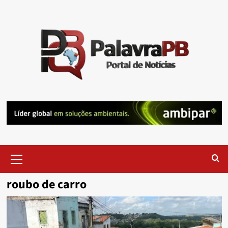
Skip
to
content
Primary
Menu
roubo de carro