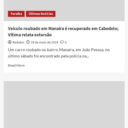
PB
Paraíba
Últimas Notícias
Veículo roubado em Manaíra é recuperado em Cabedelo;
Vítima relata extorsão
Redator
28 de maio de 2024
0
Um carro roubado no bairro Manaíra, em João Pessoa, no
último sábado foi encontrado pela polícia na...
Read
Read More
more
about
Veículo
roubado
em
Manaíra
é
recuperado
em
Cabedelo;
Vítima