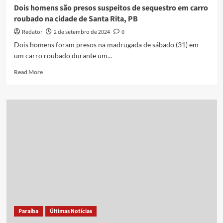
de
Dois homens são presos suspeitos de sequestro em carro
balas
roubado na cidade de Santa Rita, PB
é
roubado
Redator
2 de setembro de 2024
0
Dois homens foram presos na madrugada de sábado (31) em
um carro roubado durante um...
Read
Read More
more
about
Dois
homens
são
presos
suspeitos
de
sequestro
em
carro
roubado
na
cidade
Paraíba
Últimas Notícias
de
Santa