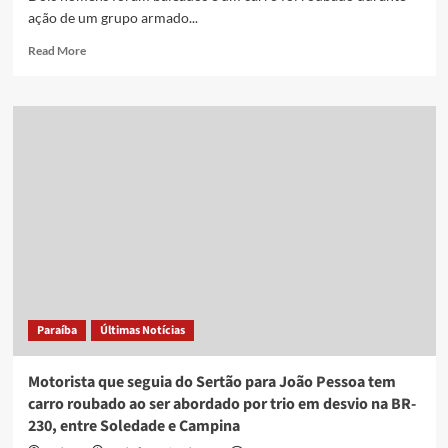
ação de um grupo armado...
Read
Read More
more
about
Dois
homens
são
baleados
e
um
carro
é
roubado
durante
ação
de
Paraíba
Últimas Notícias
grupo
armado,
em
Motorista que seguia do Sertão para João Pessoa tem
Cabedelo
carro roubado ao ser abordado por trio em desvio na BR-
230, entre Soledade e Campina