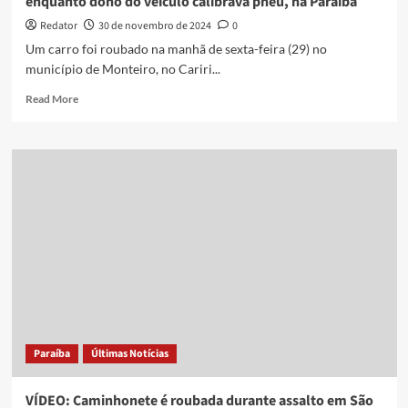
enquanto dono do veículo calibrava pneu, na Paraíba
Redator
30 de novembro de 2024
0
Um carro foi roubado na manhã de sexta-feira (29) no
município de Monteiro, no Cariri...
Read
Read More
more
about
VÍDEO:
Homem
rouba
carro
com
mulher
dentro
enquanto
dono
do
veículo
calibrava
Paraíba
Últimas Notícias
pneu,
na
Paraíba
VÍDEO: Caminhonete é roubada durante assalto em São