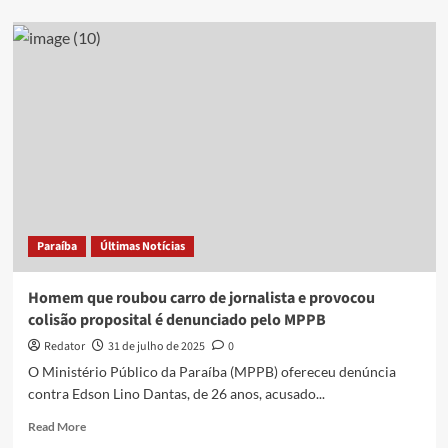
about
Veja
reação
de
Patrícia
Abravanel
ao
ser
roubada
durante
aniversário
Paraíba
Últimas Notícias
Homem que roubou carro de jornalista e provocou
colisão proposital é denunciado pelo MPPB
Redator
31 de julho de 2025
0
O Ministério Público da Paraíba (MPPB) ofereceu denúncia
contra Edson Lino Dantas, de 26 anos, acusado...
Read
Read More
more