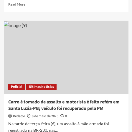
Read
Read More
more
about
Carro
do
Tribunal
de
Justiça
é
roubado
por
grupo
armado
e
recuperado
Policial
Últimas Notícias
em
Cruz
das
Carro é tomado de assalto e motorista é feito refém em
Armas,
Santa Luzia-PB; veículo foi recuperado pela PM
João
Pessoa
Redator
8 de maio de 2025
0
Na tarde de terça-feira (6), um assalto à mão armada foi
registrado na BR-230, nas...