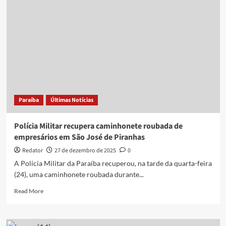
momento
em
que
família
é
rendida
e
carro
é
roubado
Paraíba
Últimas Notícias
em
João
Pessoa
Polícia Militar recupera caminhonete roubada de
empresários em São José de Piranhas
Redator
27 de dezembro de 2025
0
A Polícia Militar da Paraíba recuperou, na tarde da quarta-feira
(24), uma caminhonete roubada durante...
Read
Read More
more
about
Polícia