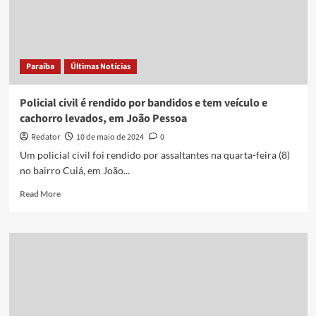
municipal
na
PB
e
levam
Paraíba
Últimas Notícias
veículo
Policial civil é rendido por bandidos e tem veículo e
cachorro levados, em João Pessoa
Redator
10 de maio de 2024
0
Um policial civil foi rendido por assaltantes na quarta-feira (8)
no bairro Cuiá, em João...
Read
Read More
more
about
Policial
civil
é
rendido
por
bandidos
e