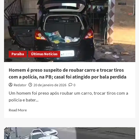
de
roubo
de
carro
ficam
feridos
após
troca
de
Paraíba
Últimas Notícias
tiros
com
a
Homem é preso suspeito de roubar carro e trocar tiros
polícia,
com a polícia, na PB; casal foi atingido por bala perdida
em
João
Redator
20 de janeiro de 2026
0
Pessoa
Um homem foi preso após roubar um carro, trocar tiros com a
polícia e bater...
Read
Read More
more
about
Homem
é
preso