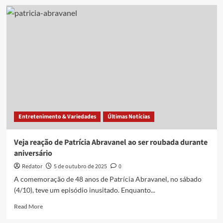
Homem
é
preso
e
adolescente
é
apreendido
após
roubo
de
carro
e
Entretenimento & Variedades
Últimas Notícias
troca
de
tiros,
Veja reação de Patrícia Abravanel ao ser roubada durante
em
aniversário
João
Pessoa
Redator
5 de outubro de 2025
0
A comemoração de 48 anos de Patrícia Abravanel, no sábado
(4/10), teve um episódio inusitado. Enquanto...
Read
Read More
more