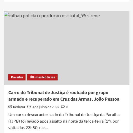
about
Motorista
por
aplicativo
é
sequestrado
e
queimado
vivo
Paraíba
Últimas Notícias
Carro do Tribunal de Justiça é roubado por grupo
armado e recuperado em Cruz das Armas, João Pessoa
Redator
3 de julho de 2025
0
Um carro descaracterizado do Tribunal de Justiça da Paraíba
(TJPB) foi levado após assalto na noite da terça-feira (1º), por
volta das 23h50, nas...