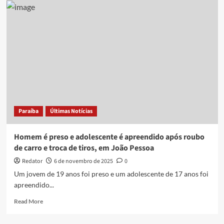
são
presos
pela
PM
minutos
após
roubo
de
veículo
em
João
Paraíba
Últimas Notícias
Pessoa
Homem é preso e adolescente é apreendido após roubo
de carro e troca de tiros, em João Pessoa
Redator
6 de novembro de 2025
0
Um jovem de 19 anos foi preso e um adolescente de 17 anos foi
apreendido...
Read
Read More
more
about