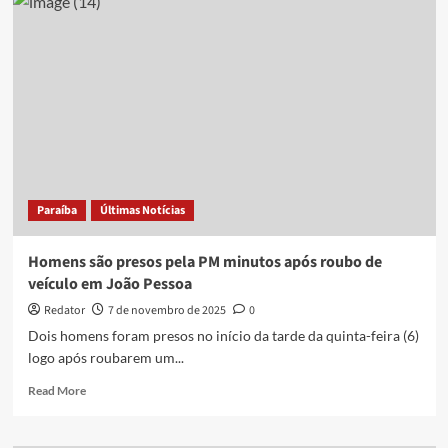
Militar
recupera
caminhonete
roubada
de
empresários
em
São
José
de
Piranhas
Paraíba
Últimas Notícias
Homens são presos pela PM minutos após roubo de
veículo em João Pessoa
Redator
7 de novembro de 2025
0
Dois homens foram presos no início da tarde da quinta-feira (6)
logo após roubarem um...
Read
Read More
more
about
Homens