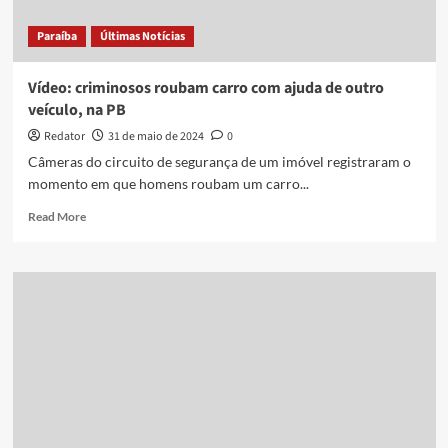
perseguição
em
Paraíba
Últimas Notícias
João
Pessoa
Vídeo: criminosos roubam carro com ajuda de outro
veículo, na PB
Redator
31 de maio de 2024
0
Câmeras do circuito de segurança de um imóvel registraram o
momento em que homens roubam um carro...
Read
Read More
more
about
Vídeo:
criminosos
roubam
carro
com
ajuda
de
outro
veículo,
na