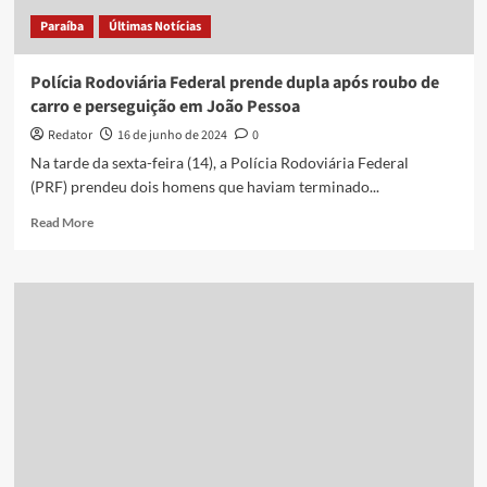
Paraíba
Últimas Notícias
Polícia Rodoviária Federal prende dupla após roubo de
carro e perseguição em João Pessoa
Redator
16 de junho de 2024
0
Na tarde da sexta-feira (14), a Polícia Rodoviária Federal
(PRF) prendeu dois homens que haviam terminado...
Read
Read More
more
about
Polícia
Rodoviária
Federal
prende
dupla
após
roubo
de
carro
e