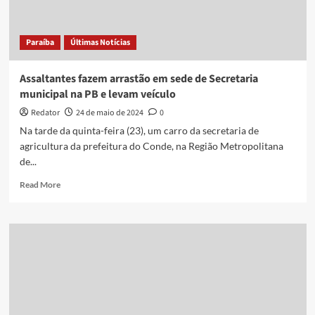
relata
extorsão
Paraíba
Últimas Notícias
Assaltantes fazem arrastão em sede de Secretaria
municipal na PB e levam veículo
Redator
24 de maio de 2024
0
Na tarde da quinta-feira (23), um carro da secretaria de
agricultura da prefeitura do Conde, na Região Metropolitana
de...
Read
Read More
more
about
Assaltantes
fazem
arrastão
em
sede
de
Secretaria