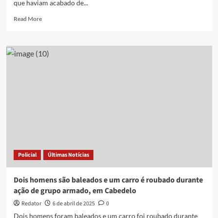
que haviam acabado de...
Read
Read More
more
about
Trio
rouba
carro,
policial
militar
de
folga
reage
e
impede
fuga
de
Policial
Últimas Notícias
criminosos
em
Campina
Dois homens são baleados e um carro é roubado durante
Grande;
ação de grupo armado, em Cabedelo
VÍDEO
Redator
6 de abril de 2025
0
Dois homens foram baleados e um carro foi roubado durante