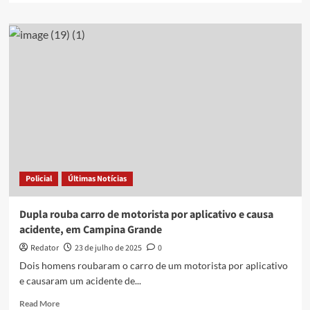
about
Homem
que
roubou
carro
de
jornalista
e
provocou
colisão
proposital
é
denunciado
Policial
Últimas Notícias
pelo
MPPB
Dupla rouba carro de motorista por aplicativo e causa
acidente, em Campina Grande
Redator
23 de julho de 2025
0
Dois homens roubaram o carro de um motorista por aplicativo
e causaram um acidente de...
Read
Read More