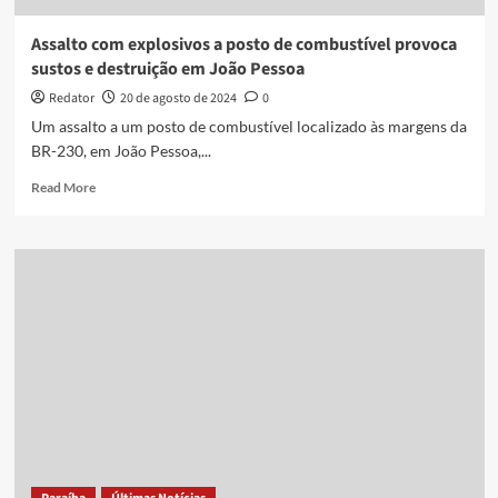
do
interior
Assalto com explosivos a posto de combustível provoca
da
sustos e destruição em João Pessoa
Paraíba
Redator
20 de agosto de 2024
0
Um assalto a um posto de combustível localizado às margens da
BR-230, em João Pessoa,...
Read
Read More
more
about
Assalto
com
explosivos
a
posto
de
combustível
provoca
sustos
e
destruição
em