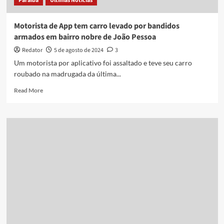
Paraíba
Últimas Notícias
João
Pessoa
Motorista de App tem carro levado por bandidos
armados em bairro nobre de João Pessoa
Redator
5 de agosto de 2024
3
Um motorista por aplicativo foi assaltado e teve seu carro
roubado na madrugada da última...
Read
Read More
more
about
Motorista
de
App
tem
carro
levado
por
bandidos
armados
em
bairro
nobre