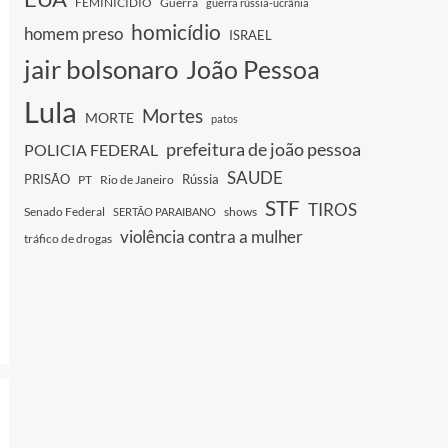
FEMINICIDIO
Guerra
guerra rússia-ucrânia
homicídio
homem preso
ISRAEL
jair bolsonaro
João Pessoa
Lula
Mortes
MORTE
patos
prefeitura de joão pessoa
POLICIA FEDERAL
SAUDE
PRISÃO
Rússia
PT
Rio de Janeiro
STF
TIROS
Senado Federal
shows
SERTÃO PARAIBANO
violência contra a mulher
tráfico de drogas