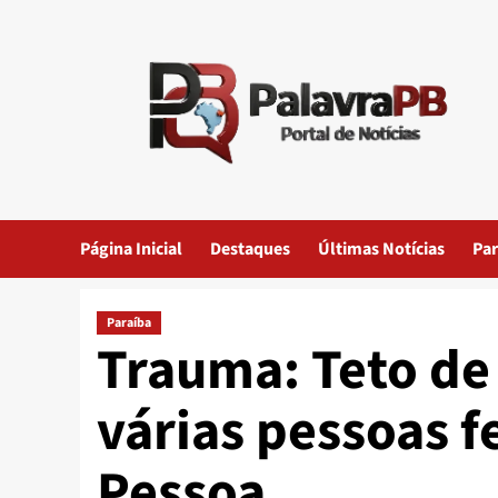
Skip
to
content
Página Inicial
Destaques
Últimas Notícias
Par
Paraíba
Trauma: Teto de 
várias pessoas f
Pessoa