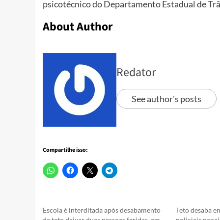
psicotécnico do Departamento Estadual de Trân
About Author
Redator
See author's posts
Compartilhe isso:
Escola é interditada após desabamento
Teto desaba e
de teto deixar duas pessoas feridas, em
policiais pena