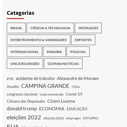
Categorias
BRASIL
CIÊNCIA & TECNOLOGIA
DESTAQUES
ENTRETENIMENTO & VARIEDADES
ESPORTES
INTERNACIONAL
PARAÍBA
POLICIAL
UNCATEGORIZED
ÚLTIMAS NOTÍCIAS
acidente de trânsito
Alexandre de Moraes
#TSE
CAMPINA GRANDE
Assalto
China
Covid-19
congresso nacional
corpo encontrado
Cícero Lucena
Câmara dos Deputados
donald trump
ECONOMIA
EDUCAÇÃO
eleições 2022
eleições 2026
empregos
ESTUPRO
EUA