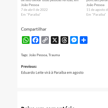
João Pessoa
João Pessoa
7 de abril de 2022
11 de agosto 
Em "Paraíba"
Em "Paraíba"
Compartilhar
WhatsApp
Facebook
Copy
X
Threads
Messeng
Share
Link
Tags:
João Pessoa
,
Trauma
Post
Previous:
Eduardo Leite virá à Paraíba em agosto
navigation