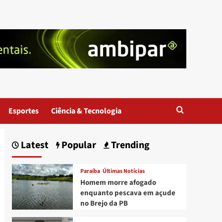
Esportes
Ciência & Tecnologia
Latest
Popular
Trending
Paraíba
Últimas Notícias
Homem morre afogado
enquanto pescava em açude
no Brejo da PB