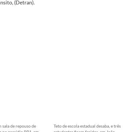
sito, (Detran).
m sala de repouso de
Teto de escola estadual desaba, e três
is no presídio PB1, em
estudantes ficam feridos, em João