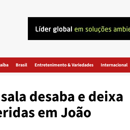
aíba
Brasil
Entretenimento & Variedades
Internacional
sala desaba e deixa
eridas em João