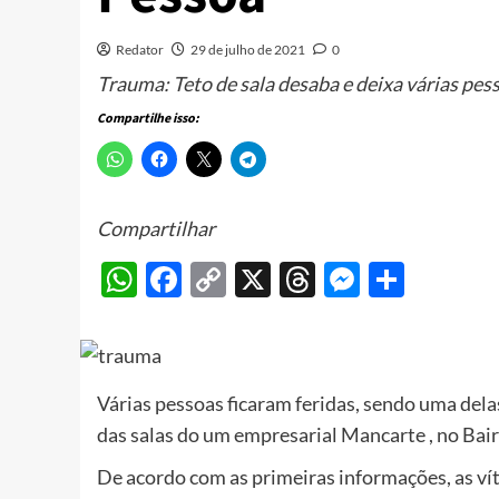
Redator
29 de julho de 2021
0
Trauma: Teto de sala desaba e deixa várias pes
Compartilhe isso:
Compartilhar
WhatsApp
Facebook
Copy
X
Threads
Messeng
Share
Link
Várias pessoas ficaram feridas, sendo uma del
das salas do um empresarial Mancarte , no Bai
De acordo com as primeiras informações, as ví