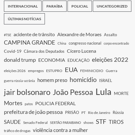
INTERNACIONAL
PARAÍBA
POLICIAL
UNCATEGORIZED
ÚLTIMAS NOTÍCIAS
acidente de trânsito
Alexandre de Moraes
Assalto
#TSE
CAMPINA GRANDE
congresso nacional
China
corpo encontrado
Cícero Lucena
Covid-19
Câmara dos Deputados
eleições 2022
donald trump
ECONOMIA
EDUCAÇÃO
EUA
eleições 2026
empregos
ESTUPRO
FEMINICIDIO
Guerra
homicídio
homem preso
ISRAEL
guerra rússia-ucrânia
Lula
jair bolsonaro
João Pessoa
MORTE
Mortes
POLICIA FEDERAL
patos
prefeitura de joão pessoa
PRISÃO
Rússia
PT
Rio de Janeiro
STF
SAUDE
TIROS
Senado Federal
shows
SERTÃO PARAIBANO
violência contra a mulher
tráfico de drogas