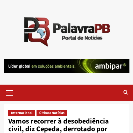
Skip
to
content
Primary
Menu
Internacional
Últimas Notícias
Vamos recorrer à desobediência
civil, diz Cepeda, derrotado por