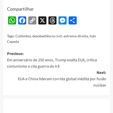
Compartilhar
WhatsApp
Facebook
Copy
X
Threads
Messenger
Share
Link
Tags:
Colômbia
,
desobediência civil
,
extrema-direita
,
Iván
Cepeda
Post
Previous:
Em aniversário de 250 anos, Trump exalta EUA, critica
navigation
comunismo e cita guerra do Irã
Next:
EUA e China lideram corrida global inédita por fusão
nuclear