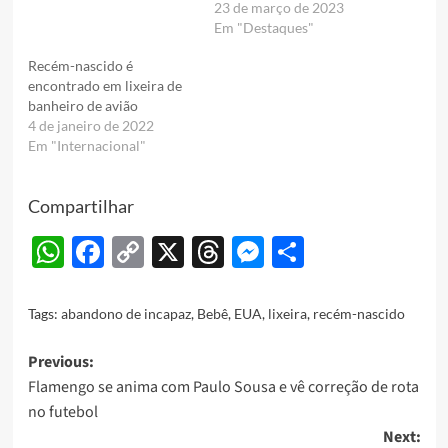
23 de março de 2023
Em "Destaques"
Recém-nascido é
encontrado em lixeira de
banheiro de avião
4 de janeiro de 2022
Em "Internacional"
Compartilhar
WhatsApp
Facebook
Copy
X
Threads
Messenger
Share
Link
Tags:
abandono de incapaz
,
Bebê
,
EUA
,
lixeira
,
recém-nascido
Post
Previous:
Flamengo se anima com Paulo Sousa e vê correção de rota
navigation
no futebol
Next: