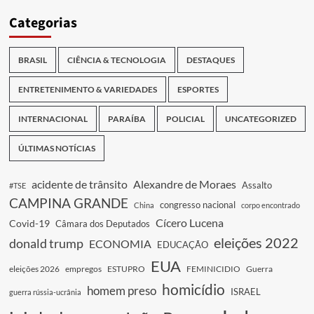
Categorias
BRASIL
CIÊNCIA & TECNOLOGIA
DESTAQUES
ENTRETENIMENTO & VARIEDADES
ESPORTES
INTERNACIONAL
PARAÍBA
POLICIAL
UNCATEGORIZED
ÚLTIMAS NOTÍCIAS
acidente de trânsito
Alexandre de Moraes
Assalto
#TSE
CAMPINA GRANDE
congresso nacional
China
corpo encontrado
Cícero Lucena
Covid-19
Câmara dos Deputados
eleições 2022
donald trump
ECONOMIA
EDUCAÇÃO
EUA
eleições 2026
empregos
ESTUPRO
FEMINICIDIO
Guerra
homicídio
homem preso
ISRAEL
guerra rússia-ucrânia