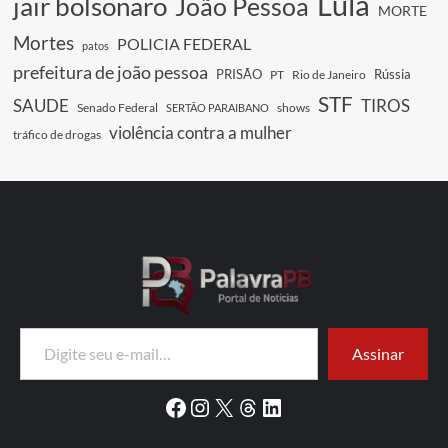
Lula
jair bolsonaro
João Pessoa
MORTE
Mortes
POLICIA FEDERAL
patos
prefeitura de joão pessoa
PRISÃO
Rússia
PT
Rio de Janeiro
STF
SAUDE
TIROS
Senado Federal
shows
SERTÃO PARAIBANO
violência contra a mulher
tráfico de drogas
Digite seu e-mail…
Assinar
Facebook
Instagram
X
Threads
LinkedIn