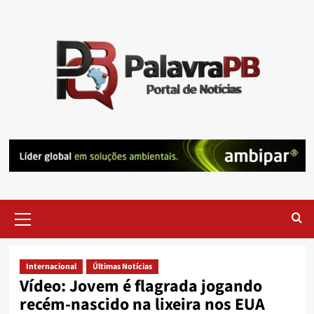
Skip
to
content
Primary
Menu
Internacional
Últimas Notícias
Vídeo: Jovem é flagrada jogando
recém-nascido na lixeira nos EUA