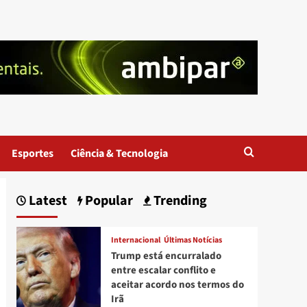
Esportes
Ciência & Tecnologia
Latest
Popular
Trending
Internacional
Últimas Notícias
Trump está encurralado
entre escalar conflito e
aceitar acordo nos termos do
Irã