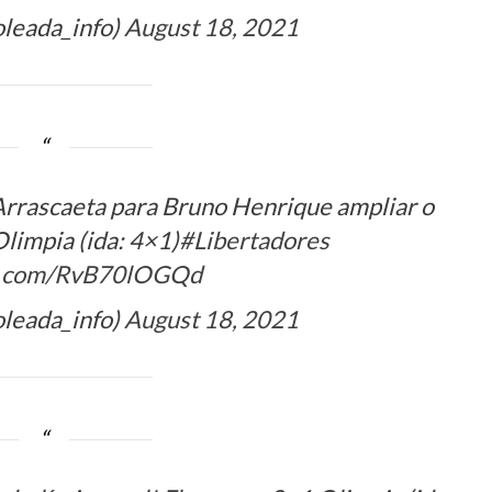
oleada_info)
August 18, 2021
rascaeta para Bruno Henrique ampliar o
limpia (ida: 4×1)
#Libertadores
er.com/RvB70lOGQd
oleada_info)
August 18, 2021