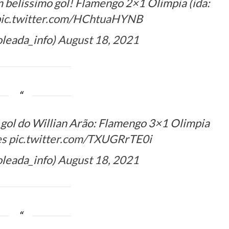
m belíssimo gol! Flamengo 2×1 Olimpia (ida:
ic.twitter.com/HChtuaHYNB
oleada_info)
August 18, 2021
o gol do Willian Arão: Flamengo 3×1 Olimpia
es
pic.twitter.com/TXUGRrTE0i
oleada_info)
August 18, 2021