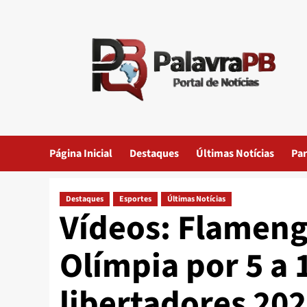
Skip
to
content
Página Inicial
Destaques
Últimas Notícias
Par
Destaques
Esportes
Últimas Notícias
Vídeos: Flameng
Olímpia por 5 a 
libertadores 20