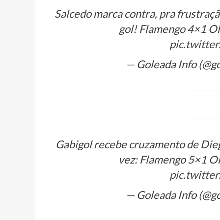
Salcedo marca contra, pra frustraçã
gol! Flamengo 4×1 Ol
pic.twitt
— Goleada Info (@g
Gabigol recebe cruzamento de Dieg
vez: Flamengo 5×1 Ol
pic.twitt
— Goleada Info (@g