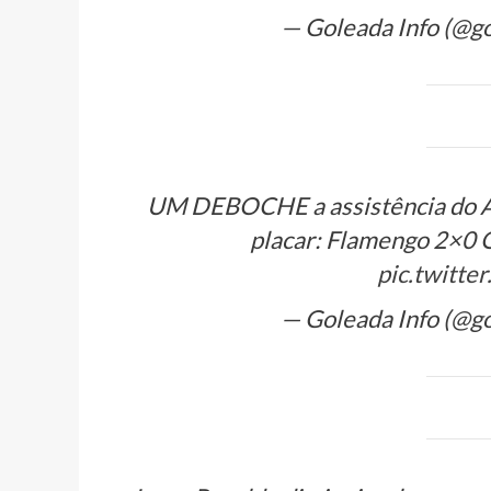
— Goleada Info (@g
UM DEBOCHE a assistência do Ar
placar: Flamengo 2×0 O
pic.twitt
— Goleada Info (@g