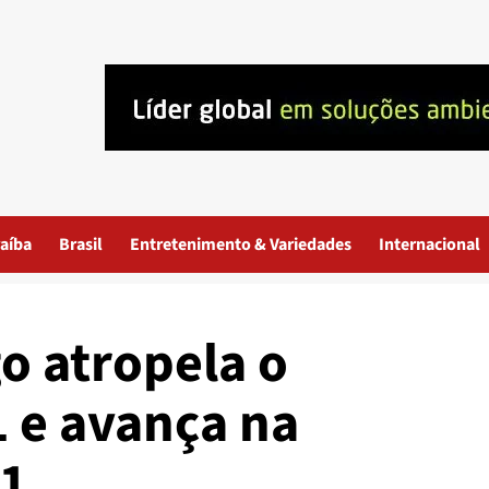
aíba
Brasil
Entretenimento & Variedades
Internacional
o atropela o
1 e avança na
21