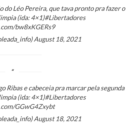
o do Léo Pereira, que tava pronto pra fazer o
impia (ida: 4×1)
#Libertadores
er.com/bw8xKGERs9
oleada_info)
August 18, 2021
o Ribas e cabeceia pra marcar pela segunda
impia (ida: 4×1)
#Libertadores
er.com/GGwG4Zxybt
oleada_info)
August 18, 2021