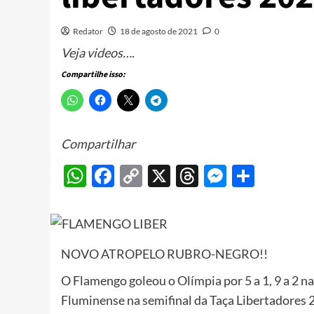
Redator
18 de agosto de 2021
0
Veja videos….
Compartilhe isso:
Compartilhar
WhatsApp
Facebook
Copy
X
Threads
Messeng
Share
Link
NOVO ATROPELO RUBRO-NEGRO!!
O Flamengo goleou o Olímpia por 5 a 1, 9 a 2 
Fluminense na semifinal da Taça Libertadores 