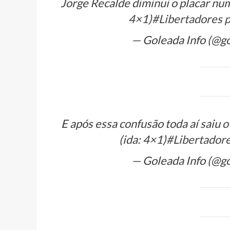
Jorge Recalde diminui o placar nu
4×1)
#Libertadores
p
— Goleada Info (@g
E após essa confusão toda aí saiu 
(ida: 4×1)
#Libertador
— Goleada Info (@g