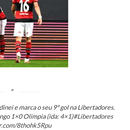
inei e marca o seu 9º gol na Libertadores.
ngo 1×0 Olimpia (ida: 4×1)
#Libertadores
er.com/8thohk5Rpu