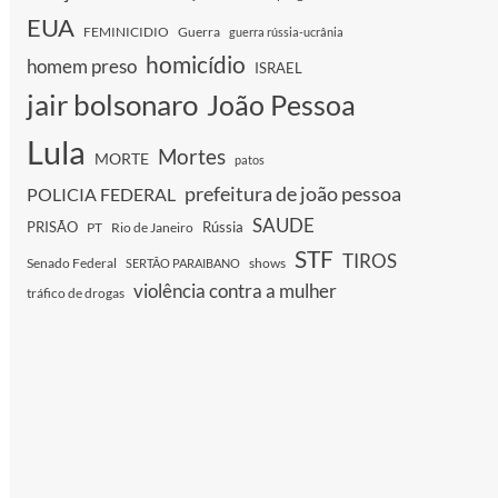
EUA
FEMINICIDIO
Guerra
guerra rússia-ucrânia
homicídio
homem preso
ISRAEL
jair bolsonaro
João Pessoa
Lula
Mortes
MORTE
patos
prefeitura de joão pessoa
POLICIA FEDERAL
SAUDE
PRISÃO
Rússia
PT
Rio de Janeiro
STF
TIROS
Senado Federal
shows
SERTÃO PARAIBANO
violência contra a mulher
tráfico de drogas