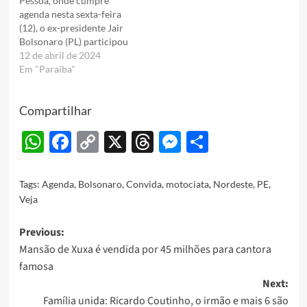
Pessoa, onde cumpre
agenda nesta sexta-feira
(12), o ex-presidente Jair
Bolsonaro (PL) participou
de um motociata pelas
12 de abril de 2024
ruas da Capital paraibana,
Em "Paraíba"
que não conseguiu
arregimentar muitos
Compartilhar
seguidores. Durante o
percurso, ele esteve
WhatsApp
Facebook
Copy
X
Threads
Messenger
Share
acompanhado do
deputado federal Cabo
Link
Gilberto (PL), do ex-
ministro da
Tags:
Agenda
,
Bolsonaro
,
Convida
,
motociata
,
Nordeste
,
PE
,
Saúde, Marcelo
Veja
Queiroga (PL), pré-
candidato a prefeito da
Post
Previous:
cidade, e de Sérgio
Queiroz (Novo),…
Mansão de Xuxa é vendida por 45 milhões para cantora
navigation
famosa
Next:
Família unida: Ricardo Coutinho, o irmão e mais 6 são