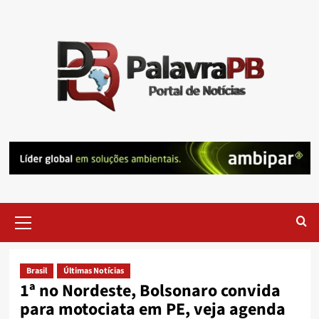
Skip
to
content
Primary
Menu
Brasil
Últimas Notícias
1ª no Nordeste, Bolsonaro convida
para motociata em PE, veja agenda