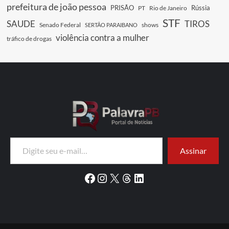
prefeitura de joão pessoa
PRISÃO
Rússia
PT
Rio de Janeiro
STF
SAUDE
TIROS
Senado Federal
shows
SERTÃO PARAIBANO
violência contra a mulher
tráfico de drogas
Digite seu e-mail…
Assinar
Facebook
Instagram
X
Threads
LinkedIn