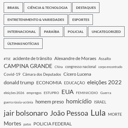
BRASIL
CIÊNCIA & TECNOLOGIA
DESTAQUES
ENTRETENIMENTO & VARIEDADES
ESPORTES
INTERNACIONAL
PARAÍBA
POLICIAL
UNCATEGORIZED
ÚLTIMAS NOTÍCIAS
acidente de trânsito
Alexandre de Moraes
Assalto
#TSE
CAMPINA GRANDE
congresso nacional
China
corpo encontrado
Cícero Lucena
Covid-19
Câmara dos Deputados
eleições 2022
donald trump
ECONOMIA
EDUCAÇÃO
EUA
eleições 2026
empregos
ESTUPRO
FEMINICIDIO
Guerra
homicídio
homem preso
ISRAEL
guerra rússia-ucrânia
Lula
jair bolsonaro
João Pessoa
MORTE
Mortes
POLICIA FEDERAL
patos