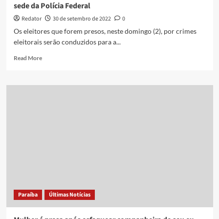
sede da Polícia Federal
Redator
30 de setembro de 2022
0
Os eleitores que forem presos, neste domingo (2), por crimes
eleitorais serão conduzidos para a...
Read
Read More
more
about
Presos
por
crimes
eleitorais
na
PB
vão
ser
levados
para
a
sede
Paraíba
Últimas Notícias
da
Polícia
Federal