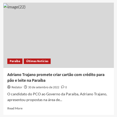
Prefeito
Cícero
Lucena
entrega
reforma
da
Escola
Municipal
Ernani
Sátyro
Paraíba
Últimas Notícias
Adriano Trajano promete criar cartão com crédito para
pão e leite na Paraíba
Redator
30 de setembro de 2022
0
O candidato do PCO ao Governo da Paraíba, Adriano Trajano,
apresentou propostas na área de...
Read
Read More
more