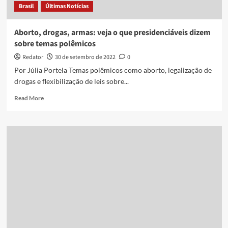
Brasil
Últimas Notícias
Aborto, drogas, armas: veja o que presidenciáveis dizem
sobre temas polêmicos
Redator
30 de setembro de 2022
0
Por Júlia Portela Temas polêmicos como aborto, legalização de
drogas e flexibilização de leis sobre...
Read
Read More
more
about
Aborto,
drogas,
armas:
veja
o
que
presidenciáveis
dizem
sobre
temas
polêmicos