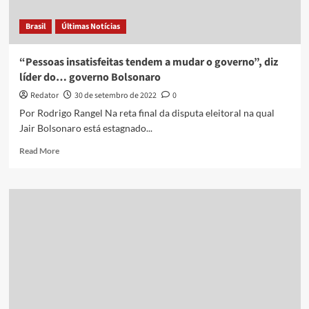
Brasil
Últimas Notícias
“Pessoas insatisfeitas tendem a mudar o governo”, diz
líder do… governo Bolsonaro
Redator
30 de setembro de 2022
0
Por Rodrigo Rangel Na reta final da disputa eleitoral na qual
Jair Bolsonaro está estagnado...
Read
Read More
more
about
“Pessoas
insatisfeitas
tendem
a
mudar
o
governo”,
diz
líder
do…