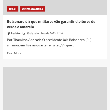
na
busca
Brasil
Últimas Notícias
pela
reeleição
Bolsonaro diz que militares vão garantir eleitores de
verde e amarelo
Redator
30 de setembro de 2022
0
Por Thamirys Andrade O presidente Jair Bolsonaro (PL)
afirmou, em live na quarta-feira (28/9), que...
Read
Read More
more
about
Bolsonaro
diz
que
militares
vão
garantir
eleitores
de
verde
e