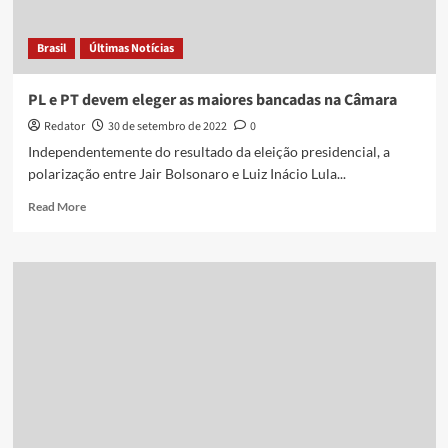
amarelo
Brasil
Últimas Notícias
PL e PT devem eleger as maiores bancadas na Câmara
Redator
30 de setembro de 2022
0
Independentemente do resultado da eleição presidencial, a
polarização entre Jair Bolsonaro e Luiz Inácio Lula...
Read
Read More
more
about
PL
e
PT
devem
eleger
as
maiores
bancadas
na
Câmara