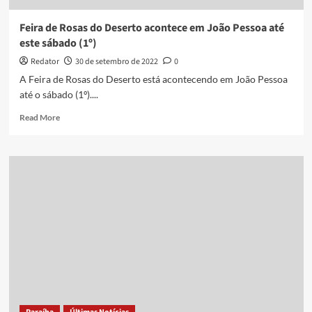
PB:
‘nenhum
Feira de Rosas do Deserto acontece em João Pessoa até
sinal
este sábado (1º)
de
sequela’,
Redator
30 de setembro de 2022
0
diz
A Feira de Rosas do Deserto está acontecendo em João Pessoa
médico
até o sábado (1º)....
Read
Read More
more
about
Feira
de
Rosas
do
Deserto
acontece
em
João
Pessoa
até
este
sábado