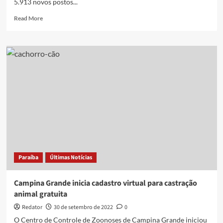
5.913 novos postos...
Read
Read More
more
about
Paraíba
registra
5.913
novos
postos
de
trabalho
em
agosto,
aponta
novo
Caged
Paraíba
Últimas Notícias
Campina Grande inicia cadastro virtual para castração
animal gratuita
Redator
30 de setembro de 2022
0
O Centro de Controle de Zoonoses de Campina Grande iniciou