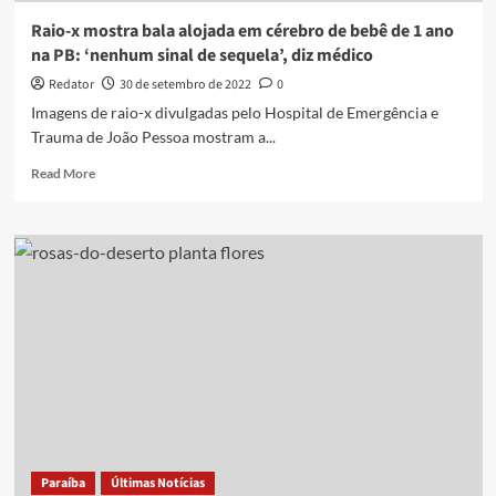
Raio-x mostra bala alojada em cérebro de bebê de 1 ano
na PB: ‘nenhum sinal de sequela’, diz médico
Redator
30 de setembro de 2022
0
Imagens de raio-x divulgadas pelo Hospital de Emergência e
Trauma de João Pessoa mostram a...
Read
Read More
more
about
Raio-
x
mostra
bala
alojada
em
cérebro
de
bebê
de
1
ano
Paraíba
Últimas Notícias
na