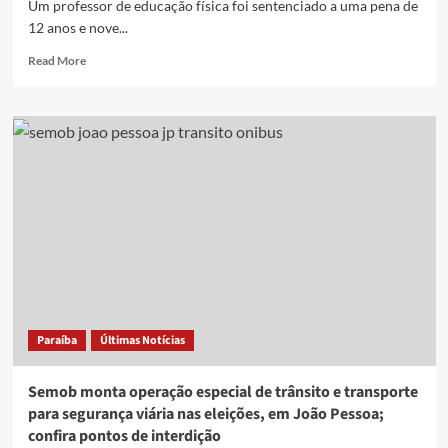
Um professor de educação física foi sentenciado a uma pena de
12 anos e nove...
Read
Read More
more
about
Professor
é
condenado
por
estupro
de
vulnerável
no
Agreste
da
Paraíba
Paraíba
Últimas Notícias
Semob monta operação especial de trânsito e transporte
para segurança viária nas eleições, em João Pessoa;
confira pontos de interdição