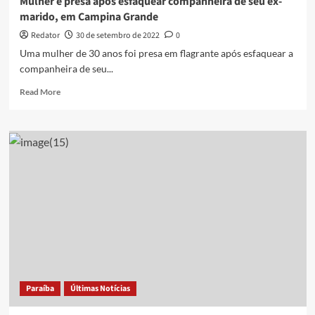
Mulher é presa após esfaquear companheira de seu ex-
marido, em Campina Grande
Redator
30 de setembro de 2022
0
Uma mulher de 30 anos foi presa em flagrante após esfaquear a
companheira de seu...
Read
Read More
more
about
Mulher
é
presa
após
esfaquear
companheira
de
seu
ex-
marido,
em
Campina
Paraíba
Últimas Notícias
Grande