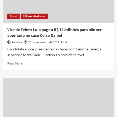
deste
ano
Brasil
Últimas Notícias
Vice de Tebet: Lula pagou R$ 12 milhões para não ser
apontado no caso Celso Daniel
Redator
30 de setembro de 2022
0
Candidata a vice-presidente na chapa com Simone Tebet, a
senadora Mara Gabrilli acusou o presidenciável...
Read
Read More
more
about
Vice
de
Tebet:
Lula
pagou
R$
12
milhões