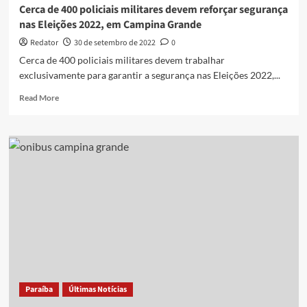
Cerca de 400 policiais militares devem reforçar segurança
nas Eleições 2022, em Campina Grande
Redator
30 de setembro de 2022
0
Cerca de 400 policiais militares devem trabalhar
exclusivamente para garantir a segurança nas Eleições 2022,...
Read
Read More
more
about
Cerca
de
400
policiais
militares
devem
reforçar
segurança
nas
Eleições
2022,
em
Paraíba
Últimas Notícias
Campina
Grande