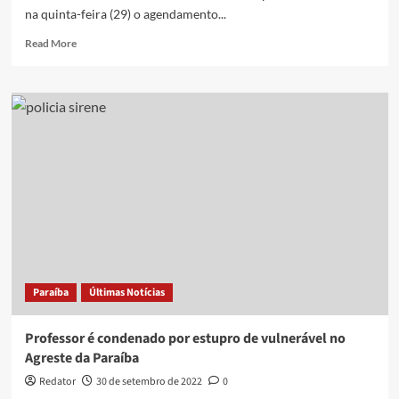
na quinta-feira (29) o agendamento...
Read
Read More
more
about
Campina
Grande
inicia
cadastro
virtual
para
castração
animal
gratuita
Paraíba
Últimas Notícias
Professor é condenado por estupro de vulnerável no
Agreste da Paraíba
Redator
30 de setembro de 2022
0