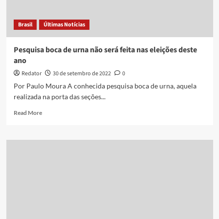
governo
Bolsonaro
Brasil
Últimas Notícias
Pesquisa boca de urna não será feita nas eleições deste
ano
Redator
30 de setembro de 2022
0
Por Paulo Moura A conhecida pesquisa boca de urna, aquela
realizada na porta das seções...
Read
Read More
more
about
Pesquisa
boca
de
urna
não
será
feita
nas
eleições