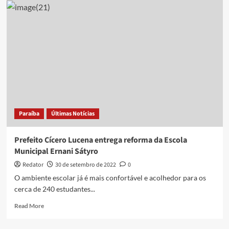
remove
tag
LGBT
da
série
Dahmer
após
críticas
da
web:
entenda
Paraíba
Últimas Notícias
Prefeito Cícero Lucena entrega reforma da Escola
Municipal Ernani Sátyro
Redator
30 de setembro de 2022
0
O ambiente escolar já é mais confortável e acolhedor para os
cerca de 240 estudantes...
Read
Read More
more
about