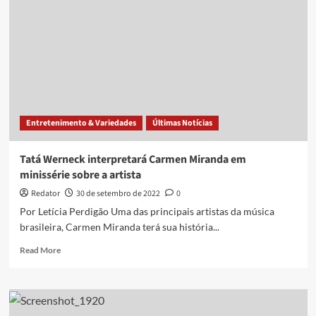
a
Bolsonaro
sobre
Auxílio
Brasil,
o
Presidente
ataca
Lula,
Entretenimento & Variedades
Últimas Notícias
que
ameaça
quebrar
Tatá Werneck interpretará Carmen Miranda em
o
minissérie sobre a artista
sigilo
de
Redator
30 de setembro de 2022
0
100
Por Letícia Perdigão Uma das principais artistas da música
anos,
brasileira, Carmen Miranda terá sua história...
veja
Read
Read More
more
about
Tatá
Werneck
interpretará