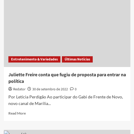
revela
preconceito
vivido
em
gravações
na
Globo
Entretenimento & Variedades
Últimas Notícias
Juliette Freire conta que fugiu de proposta para entrar na
política
Redator
30 de setembro de 2022
0
Por Letícia Perdigão Ao participar do Gabi de Frente de Novo,
novo canal de Marília...
Read
Read More
more
about
Juliette