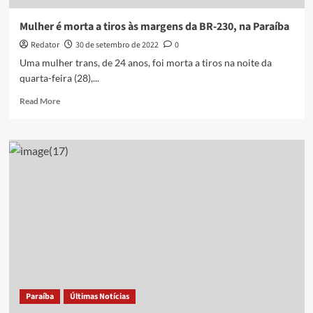
2022
Mulher é morta a tiros às margens da BR-230, na Paraíba
Redator
30 de setembro de 2022
0
Uma mulher trans, de 24 anos, foi morta a tiros na noite da
quarta-feira (28),...
Read
Read More
more
about
Mulher
é
morta
a
tiros
às
margens
da
BR-
230,
na
Paraíba
Paraíba
Últimas Notícias