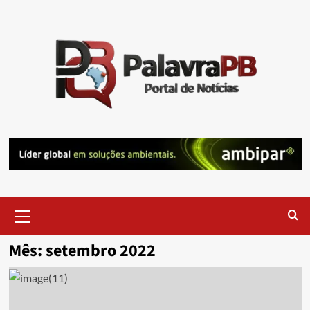
Skip
to
content
Primary
Menu
Mês:
setembro 2022