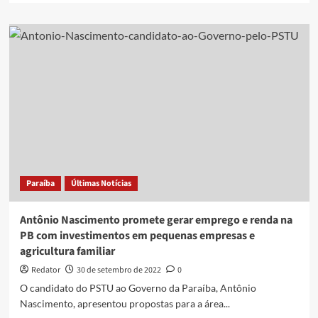
about
Major
Fábio
pretende
incentivar
novas
tecnologias
para
uso
na
agricultura
familiar
na
Paraíba
Últimas Notícias
PB
Antônio Nascimento promete gerar emprego e renda na
PB com investimentos em pequenas empresas e
agricultura familiar
Redator
30 de setembro de 2022
0
O candidato do PSTU ao Governo da Paraíba, Antônio
Nascimento, apresentou propostas para a área...