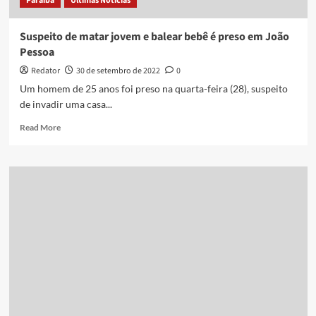
Paraíba
Últimas Notícias
(1º)
Suspeito de matar jovem e balear bebê é preso em João
Pessoa
Redator
30 de setembro de 2022
0
Um homem de 25 anos foi preso na quarta-feira (28), suspeito
de invadir uma casa...
Read
Read More
more
about
Suspeito
de
matar
jovem
e
balear
bebê
é
preso
em
João
Pessoa