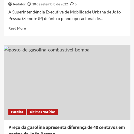
Redator
30 de setembro de 2022
0
A Superintendência Executiva de Mobilidade Urbana de João
Pessoa (Semob-JP) definiu o plano operacional de...
Read
Read More
more
about
Semob
monta
operação
especial
de
trânsito
e
transporte
para
segurança
viária
nas
Paraíba
Últimas Notícias
eleições,
em
João
Preço da gasolina apresenta diferença de 40 centavos em
Pessoa;