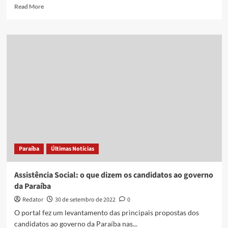
Read
Read More
more
about
Antônio
Nascimento
promete
gerar
emprego
e
renda
na
PB
com
investimentos
em
Paraíba
Últimas Notícias
pequenas
empresas
e
Assistência Social: o que dizem os candidatos ao governo
agricultura
da Paraíba
familiar
Redator
30 de setembro de 2022
0
O portal fez um levantamento das principais propostas dos
candidatos ao governo da Paraíba nas...