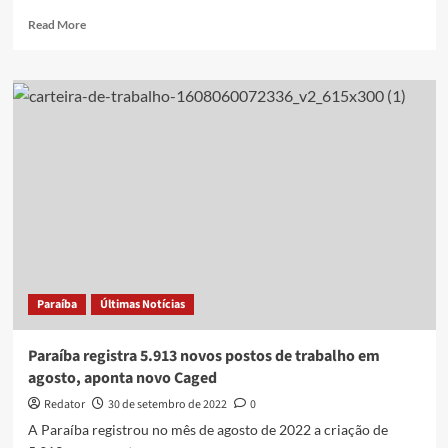
Read
Read More
more
about
Assistência
Social:
o
que
dizem
os
candidatos
ao
governo
da
Paraíba
Paraíba
Últimas Notícias
Paraíba registra 5.913 novos postos de trabalho em
agosto, aponta novo Caged
Redator
30 de setembro de 2022
0
A Paraíba registrou no mês de agosto de 2022 a criação de