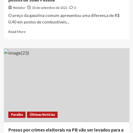
postos de João Pessoa
confira
pontos
Redator
30 de setembro de 2022
0
de
O preço da gasolina comum apresentou uma diferença de R$
interdição
0,40 em postos de combustíveis...
Read
Read More
more
about
Preço
da
gasolina
apresenta
diferença
de
40
centavos
em
postos
de
João
Paraíba
Últimas Notícias
Pessoa
Presos por crimes eleitorais na PB vão ser levados para a