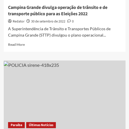
Campina Grande divulga operação de trânsito e de
transporte público para as Eleições 2022
Redator
30 de setembro de 2022
0
A Superintendência de Trânsito e Transportes Públicos de
Campina Grande (STTP) divulgou o plano operacional...
Read
Read More
more
about
Campina
Grande
divulga
operação
de
trânsito
e
de
transporte
público
para
as
Paraíba
Últimas Notícias
Eleições