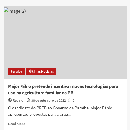
about
Adriano
Trajano
promete
criar
cartão
com
crédito
para
pão
e
leite
na
Paraíba
Últimas Notícias
Paraíba
Major Fábio pretende incentivar novas tecnologias para
uso na agricultura familiar na PB
Redator
30 de setembro de 2022
0
O candidato do PRTB ao Governo da Paraíba, Major Fábio,
apresentou propostas para a área...
Read
Read More
more