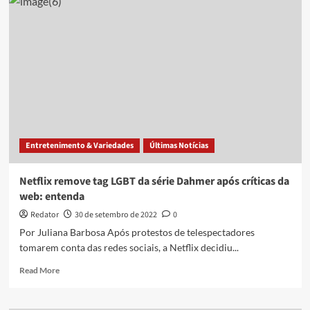
Freire
conta
que
fugiu
de
proposta
para
entrar
na
política
Entretenimento & Variedades
Últimas Notícias
Netflix remove tag LGBT da série Dahmer após críticas da
web: entenda
Redator
30 de setembro de 2022
0
Por Juliana Barbosa Após protestos de telespectadores
tomarem conta das redes sociais, a Netflix decidiu...
Read
Read More
more
about
Netflix