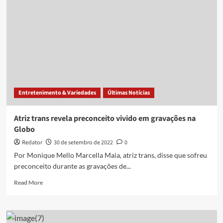
Carmen
Miranda
em
minissérie
sobre
a
artista
Entretenimento & Variedades
Últimas Notícias
Atriz trans revela preconceito vivido em gravações na
Globo
Redator
30 de setembro de 2022
0
Por Monique Mello Marcella Maia, atriz trans, disse que sofreu
preconceito durante as gravações de...
Read
Read More
more
about
Atriz
trans