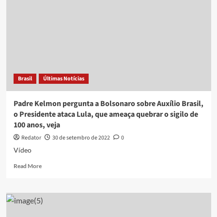
Brasil
Últimas Notícias
Padre Kelmon pergunta a Bolsonaro sobre Auxílio Brasil,
o Presidente ataca Lula, que ameaça quebrar o sigilo de
100 anos, veja
Redator
30 de setembro de 2022
0
Vídeo
Read
Read More
more
about
Padre
Kelmon
pergunta