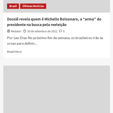
Brasil
Últimas Notícias
Dossiê revela quem é Michelle Bolsonaro, a “arma” do
presidente na busca pela reeleição
Redator
30 de setembro de 2022
0
Por Leo Dias No próximo fim de semana, os brasileiros irão às
urnas para definir...
Read
Read More
more
about
Dossiê
revela
quem
é
Michelle
Bolsonaro,
a
“arma”
do
presidente