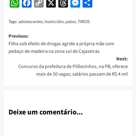
WhatsApp
Facebook
Copy
X
Threads
Messenger
Share
Link
Tags:
adolescentes
,
homicídio
,
patos
,
TIROS
Post
Previous:
Filha sob efeito de drogas agride a própria mãe com
navigation
pedaço de madeira na zona sul de Cajazeiras
Next:
Concurso da prefeitura de Pilõezinhos, na PB, oferece
mais de 50 vagas; salários passam de R$ 4 mil
Deixe um comentário...