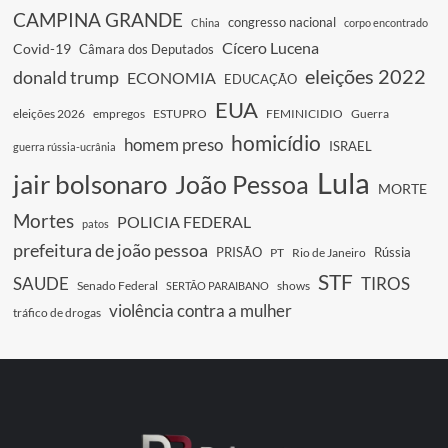
CAMPINA GRANDE
congresso nacional
China
corpo encontrado
Cícero Lucena
Covid-19
Câmara dos Deputados
eleições 2022
donald trump
ECONOMIA
EDUCAÇÃO
EUA
eleições 2026
empregos
ESTUPRO
FEMINICIDIO
Guerra
homicídio
homem preso
ISRAEL
guerra rússia-ucrânia
Lula
jair bolsonaro
João Pessoa
MORTE
Mortes
POLICIA FEDERAL
patos
prefeitura de joão pessoa
PRISÃO
Rússia
PT
Rio de Janeiro
STF
SAUDE
TIROS
Senado Federal
shows
SERTÃO PARAIBANO
violência contra a mulher
tráfico de drogas