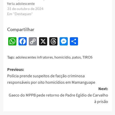
feriu adolescente
31 de outubro de 2024
Em "Destaques"
Compartilhar
WhatsApp
Facebook
Copy
X
Threads
Messenger
Share
Link
Tags:
adolescentes infratores
,
homicídio
,
patos
,
TIROS
Post
Previous:
Polícia prende suspeitos de facção criminosa
navigation
responsáveis por oito homicídios em Mamanguape
Next:
Gaeco do MPPB pede retorno de Padre Egídio de Carvalho
à prisão