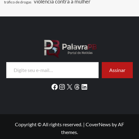
violência contra a mulher
tráfico de drogas
Digite seu e-mail…
Assinar
Facebook
Instagram
X
Threads
LinkedIn
Copyright © All rights reserved.
|
CoverNews
by AF
themes.