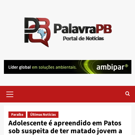
Skip
to
content
Primary
Menu
Paraíba
Últimas Notícias
Adolescente é apreendido em Patos
sob suspeita de ter matado jovem a