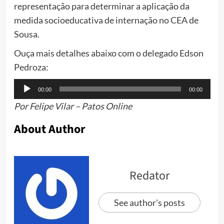
representação para determinar a aplicação da
medida socioeducativa de internação no CEA de
Sousa.
Ouça mais detalhes abaixo com o delegado Edson
Pedroza:
Tocador
00:00
00:00
de
Por Felipe Vilar – Patos Online
áudio
About Author
Redator
See author's posts