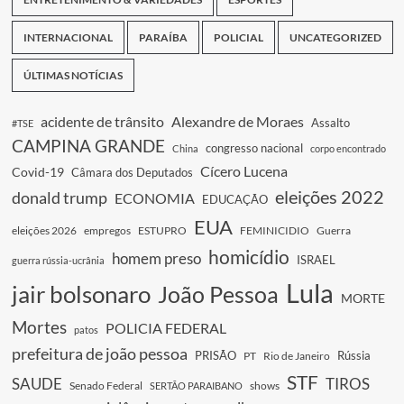
INTERNACIONAL
PARAÍBA
POLICIAL
UNCATEGORIZED
ÚLTIMAS NOTÍCIAS
acidente de trânsito
Alexandre de Moraes
Assalto
#TSE
CAMPINA GRANDE
congresso nacional
China
corpo encontrado
Cícero Lucena
Covid-19
Câmara dos Deputados
eleições 2022
donald trump
ECONOMIA
EDUCAÇÃO
EUA
eleições 2026
empregos
ESTUPRO
FEMINICIDIO
Guerra
homicídio
homem preso
ISRAEL
guerra rússia-ucrânia
Lula
jair bolsonaro
João Pessoa
MORTE
Mortes
POLICIA FEDERAL
patos
prefeitura de joão pessoa
PRISÃO
Rússia
PT
Rio de Janeiro
STF
SAUDE
TIROS
Senado Federal
shows
SERTÃO PARAIBANO