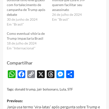
com fortalecimento de
querem facilitar seu
campanha de Trump após
assassinato
debate
26 de julho de 2024
30 de junho de 2024
Em "Brasil"
Em "Brasil"
Como eventual vitória de
Trump impactaria Brasil
18 de julho de 2024
Em "Internacional"
Compartilhar
WhatsApp
Facebook
Copy
X
Threads
Messenger
Share
Link
Tags:
donald trump
,
jair bolsonaro
,
Lula
,
STF
Post
Previous:
Janja usa termo ‘vira-latas’ após pergunta sobre Trump e