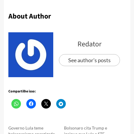
About Author
Redator
See author's posts
Compartilhe isso:
Governo Lula teme
Bolsonaro cita Trump e
bolsonarismo energizado
insinua que Lula e STF