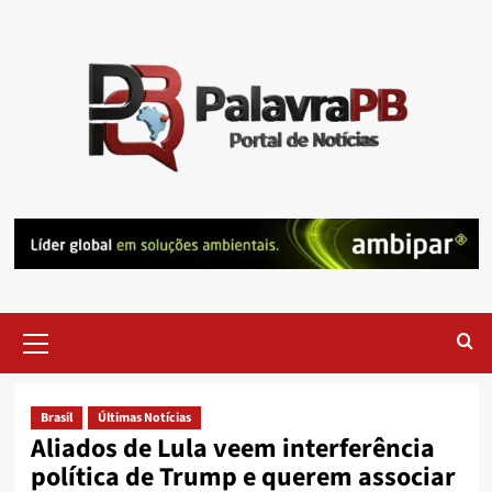
Skip
to
content
Primary
Menu
Brasil
Últimas Notícias
Aliados de Lula veem interferência
política de Trump e querem associar