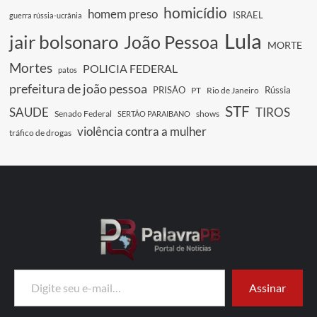
homicídio
homem preso
ISRAEL
guerra rússia-ucrânia
Lula
jair bolsonaro
João Pessoa
MORTE
Mortes
POLICIA FEDERAL
patos
prefeitura de joão pessoa
PRISÃO
Rússia
PT
Rio de Janeiro
STF
SAUDE
TIROS
Senado Federal
shows
SERTÃO PARAIBANO
violência contra a mulher
tráfico de drogas
Digite seu e-mail…
Assinar