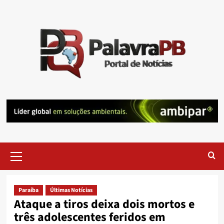
Skip
to
content
Primary
Menu
Paraíba
Últimas Notícias
Ataque a tiros deixa dois mortos e
três adolescentes feridos em