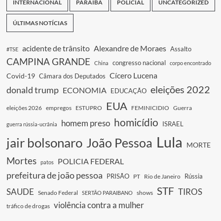
INTERNACIONAL
PARAÍBA
POLICIAL
UNCATEGORIZED
ÚLTIMAS NOTÍCIAS
acidente de trânsito
Alexandre de Moraes
Assalto
#TSE
CAMPINA GRANDE
congresso nacional
China
corpo encontrado
Cícero Lucena
Covid-19
Câmara dos Deputados
eleições 2022
donald trump
ECONOMIA
EDUCAÇÃO
EUA
eleições 2026
empregos
ESTUPRO
FEMINICIDIO
Guerra
homicídio
homem preso
ISRAEL
guerra rússia-ucrânia
Lula
jair bolsonaro
João Pessoa
MORTE
Mortes
POLICIA FEDERAL
patos
prefeitura de joão pessoa
PRISÃO
Rússia
PT
Rio de Janeiro
STF
SAUDE
TIROS
Senado Federal
shows
SERTÃO PARAIBANO
violência contra a mulher
tráfico de drogas