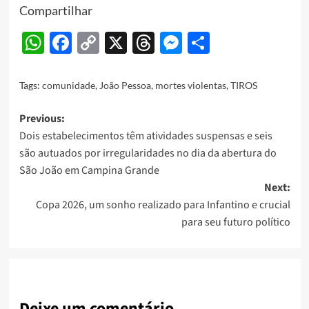
Compartilhar
WhatsApp
Facebook
Copy
X
Threads
Messenger
Share
Link
Tags:
comunidade
,
João Pessoa
,
mortes violentas
,
TIROS
Post
Previous:
Dois estabelecimentos têm atividades suspensas e seis
navigation
são autuados por irregularidades no dia da abertura do
São João em Campina Grande
Next:
Copa 2026, um sonho realizado para Infantino e crucial
para seu futuro político
Deixe um comentário...