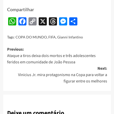
Compartilhar
WhatsApp
Facebook
Copy
X
Threads
Messenger
Share
Link
Tags:
COPA DO MUNDO
,
FIFA
,
Gianni Infantino
Post
Previous:
Ataque a tiros deixa dois mortos e três adolescentes
navigation
feridos em comunidade de João Pessoa
Next:
Vinicius Jr. mira protagonismo na Copa para voltar a
figurar entre os melhores
Deixe um comentário...