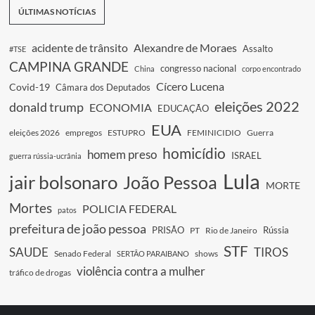
ÚLTIMAS NOTÍCIAS
acidente de trânsito
Alexandre de Moraes
Assalto
#TSE
CAMPINA GRANDE
congresso nacional
China
corpo encontrado
Cícero Lucena
Covid-19
Câmara dos Deputados
eleições 2022
donald trump
ECONOMIA
EDUCAÇÃO
EUA
eleições 2026
empregos
ESTUPRO
FEMINICIDIO
Guerra
homicídio
homem preso
ISRAEL
guerra rússia-ucrânia
Lula
jair bolsonaro
João Pessoa
MORTE
Mortes
POLICIA FEDERAL
patos
prefeitura de joão pessoa
PRISÃO
Rússia
PT
Rio de Janeiro
STF
SAUDE
TIROS
Senado Federal
shows
SERTÃO PARAIBANO
violência contra a mulher
tráfico de drogas