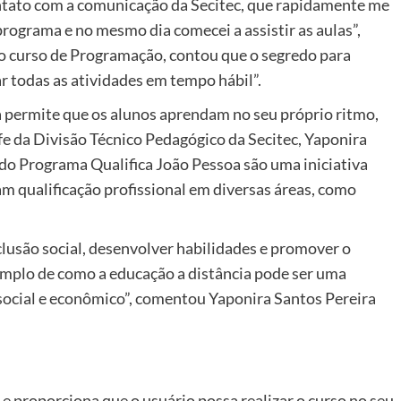
ontato com a comunicação da Secitec, que rapidamente me
ograma e no mesmo dia comecei a assistir as aulas”,
o curso de Programação, contou que o segredo para
zar todas as atividades em tempo hábil”.
a permite que os alunos aprendam no seu próprio ritmo,
fe da Divisão Técnico Pedagógico da Secitec, Yaponira
s do Programa Qualifica João Pessoa são uma iniciativa
m qualificação profissional em diversas áreas, como
clusão social, desenvolver habilidades e promover o
xemplo de como a educação a distância pode ser uma
ocial e econômico”, comentou Yaponira Santos Pereira
 e proporciona que o usuário possa realizar o curso no seu