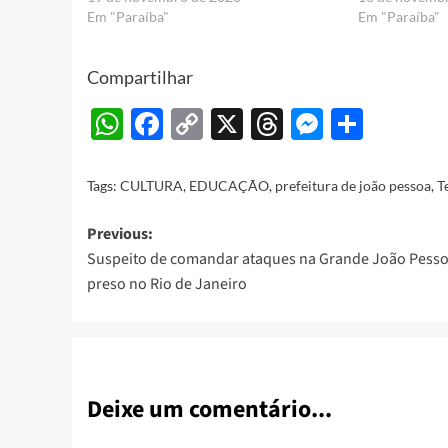
Em "Paraíba"
Em "Paraíba"
Compartilhar
WhatsApp
Facebook
Copy
X
Threads
Messeng
Share
Link
Tags:
CULTURA
,
EDUCAÇÃO
,
prefeitura de joão pessoa
,
T
Post
Previous:
Suspeito de comandar ataques na Grande João Pesso
navigation
preso no Rio de Janeiro
Deixe um comentário...