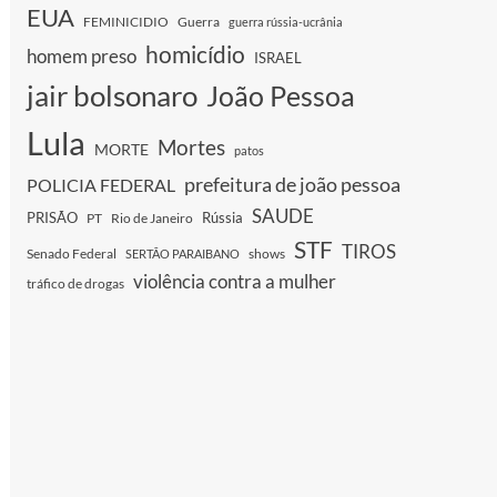
EUA
FEMINICIDIO
Guerra
guerra rússia-ucrânia
homicídio
homem preso
ISRAEL
jair bolsonaro
João Pessoa
Lula
Mortes
MORTE
patos
prefeitura de joão pessoa
POLICIA FEDERAL
SAUDE
PRISÃO
Rússia
PT
Rio de Janeiro
STF
TIROS
Senado Federal
shows
SERTÃO PARAIBANO
violência contra a mulher
tráfico de drogas