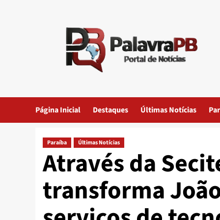
Skip
to
content
Página Inicial
Destaques
Últimas Notícias
Par
Paraíba
Últimas Notícias
Através da Secit
transforma Joã
serviços de tecn