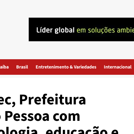
aíba
Brasil
Entretenimento & Variedades
Internacional
ec, Prefeitura
o Pessoa com
ologia, educação e