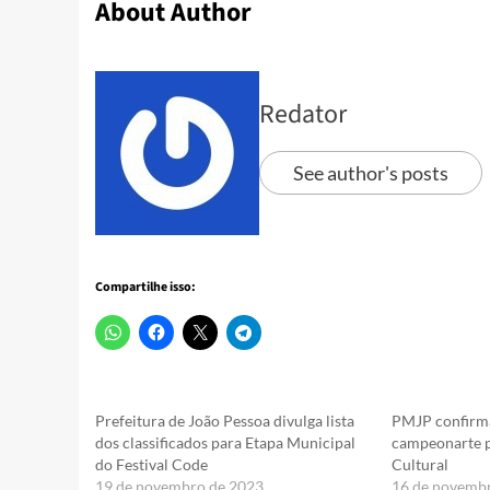
About Author
Redator
See author's posts
Compartilhe isso:
Prefeitura de João Pessoa divulga lista
PMJP confirma
dos classificados para Etapa Municipal
campeonarte p
do Festival Code
Cultural
19 de novembro de 2023
16 de novemb