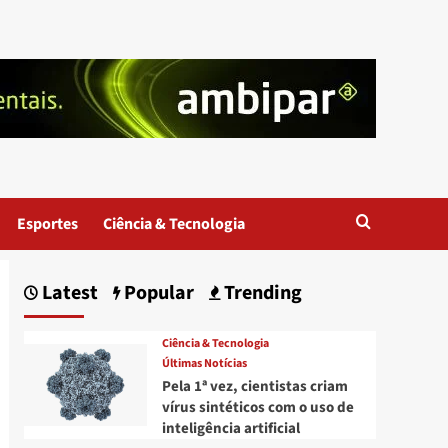
Esportes
Ciência & Tecnologia
Latest
Popular
Trending
Ciência & Tecnologia
Últimas Notícias
Pela 1ª vez, cientistas criam
vírus sintéticos com o uso de
inteligência artificial