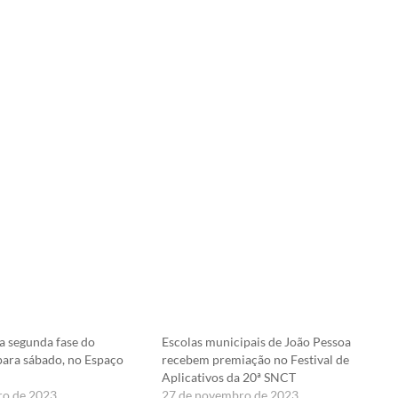
 segunda fase do
Escolas municipais de João Pessoa
ara sábado, no Espaço
recebem premiação no Festival de
Aplicativos da 20ª SNCT
ro de 2023
27 de novembro de 2023