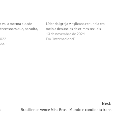
o vai à mesma cidade
Líder da Igreja Anglicana renuncia em
ntecessores que, na volta,
meio a denúncias de crimes sexuais
13 de novembro de 2024
2022
Em "Internacional"
onal"
er
Next:
s
Brasiliense vence Miss Brasil Mundo e candidata trans