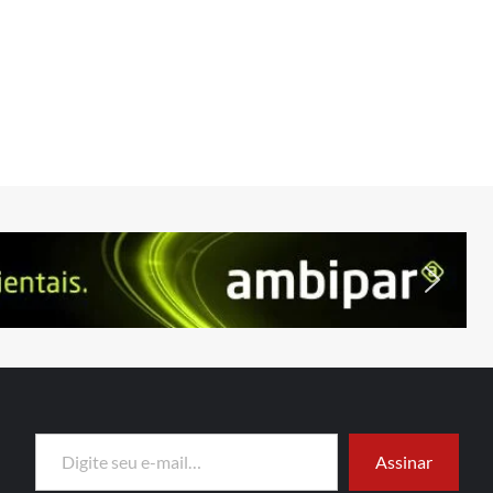
Digite seu e-mail…
Assinar