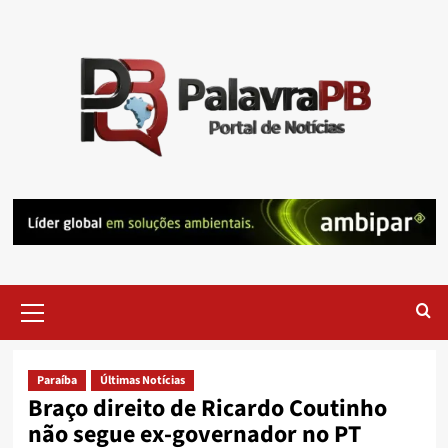
Skip
to
content
Primary
Menu
Paraíba
Últimas Notícias
Braço direito de Ricardo Coutinho
não segue ex-governador no PT