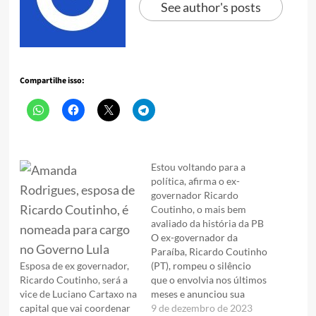
See author's posts
Compartilhe isso:
Estou voltando para a
política, afirma o ex-
governador Ricardo
Coutinho, o mais bem
avaliado da história da PB
O ex-governador da
Paraíba, Ricardo Coutinho
Esposa de ex governador,
(PT), rompeu o silêncio
Ricardo Coutinho, será a
que o envolvia nos últimos
vice de Luciano Cartaxo na
meses e anunciou sua
capital que vai coordenar
volta à ativa na política.
9 de dezembro de 2023