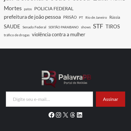
Mortes
POLICIA FEDERAL
patos
prefeitura de joão pessoa
PRISÃO
Rússia
PT
Rio de Janeiro
STF
SAUDE
TIROS
Senado Federal
shows
SERTÃO PARAIBANO
violência contra a mulher
tráfico de drogas
Digite seu e-mail…
Assinar
Facebook
Instagram
X
Threads
LinkedIn