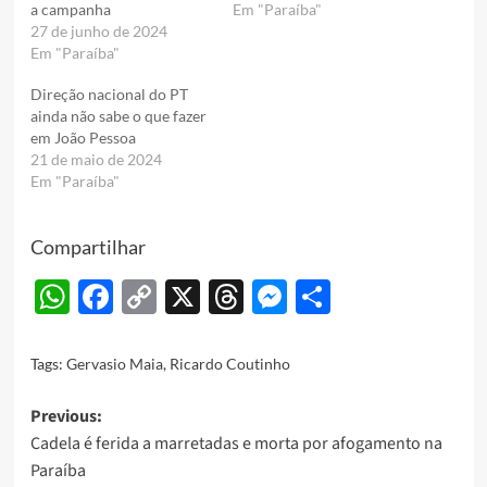
a campanha
Em uma entrevista
Em "Paraíba"
27 de junho de 2024
exclusiva concedida a uma
Em "Paraíba"
emissora de Campina
Grande, Coutinho
Direção nacional do PT
compartilhou os motivos
ainda não sabe o que fazer
que o afastaram e os
em João Pessoa
fundamentos que o
21 de maio de 2024
impulsionam a retornar.…
Em "Paraíba"
Compartilhar
WhatsApp
Facebook
Copy
X
Threads
Messenger
Share
Link
Tags:
Gervasio Maia
,
Ricardo Coutinho
Post
Previous:
Cadela é ferida a marretadas e morta por afogamento na
navigation
Paraíba