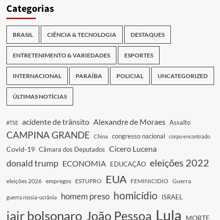
Categorias
BRASIL
CIÊNCIA & TECNOLOGIA
DESTAQUES
ENTRETENIMENTO & VARIEDADES
ESPORTES
INTERNACIONAL
PARAÍBA
POLICIAL
UNCATEGORIZED
ÚLTIMAS NOTÍCIAS
acidente de trânsito
Alexandre de Moraes
Assalto
#TSE
CAMPINA GRANDE
congresso nacional
China
corpo encontrado
Cícero Lucena
Covid-19
Câmara dos Deputados
eleições 2022
donald trump
ECONOMIA
EDUCAÇÃO
EUA
eleições 2026
empregos
ESTUPRO
FEMINICIDIO
Guerra
homicídio
homem preso
ISRAEL
guerra rússia-ucrânia
Lula
jair bolsonaro
João Pessoa
MORTE