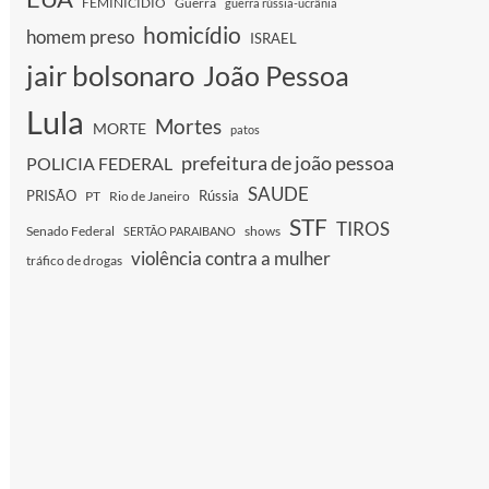
FEMINICIDIO
Guerra
guerra rússia-ucrânia
homicídio
homem preso
ISRAEL
jair bolsonaro
João Pessoa
Lula
Mortes
MORTE
patos
prefeitura de joão pessoa
POLICIA FEDERAL
SAUDE
PRISÃO
Rússia
PT
Rio de Janeiro
STF
TIROS
Senado Federal
shows
SERTÃO PARAIBANO
violência contra a mulher
tráfico de drogas