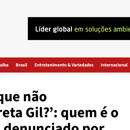
aíba
Brasil
Entretenimento & Variedades
Internacional
 que não
eta Gil?’: quem é o
 denunciado por