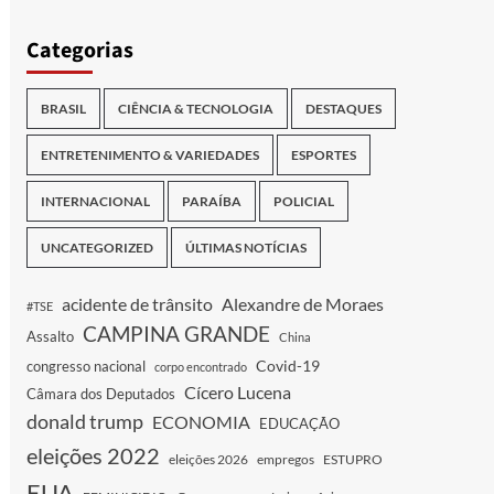
Categorias
BRASIL
CIÊNCIA & TECNOLOGIA
DESTAQUES
ENTRETENIMENTO & VARIEDADES
ESPORTES
INTERNACIONAL
PARAÍBA
POLICIAL
UNCATEGORIZED
ÚLTIMAS NOTÍCIAS
acidente de trânsito
Alexandre de Moraes
#TSE
CAMPINA GRANDE
Assalto
China
Covid-19
congresso nacional
corpo encontrado
Cícero Lucena
Câmara dos Deputados
donald trump
ECONOMIA
EDUCAÇÃO
eleições 2022
eleições 2026
empregos
ESTUPRO
EUA