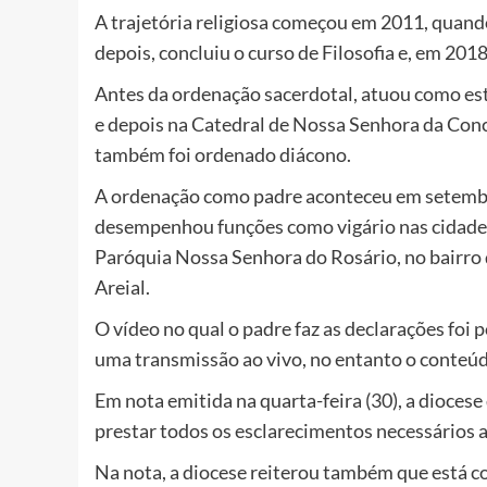
A trajetória religiosa começou em 2011, quan
depois, concluiu o curso de Filosofia e, em 201
Antes da ordenação sacerdotal, atuou como esta
e depois na Catedral de Nossa Senhora da Con
também foi ordenado diácono.
A ordenação como padre aconteceu em setembro
desempenhou funções como vigário nas cidade
Paróquia Nossa Senhora do Rosário, no bairro d
Areial.
O vídeo no qual o padre faz as declarações foi
uma transmissão ao vivo, no entanto o conteúdo
Em nota emitida na quarta-feira (30), a diocese 
prestar todos os esclarecimentos necessários 
Na nota, a diocese reiterou também que está c