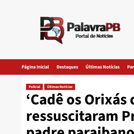
Skip
to
content
Página Inicial
Destaques
Últimas Notícias
Par
Policial
Últimas Notícias
‘Cadê os Orixás
ressuscitaram Pr
padre paraibano