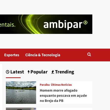
Esportes
Ciência & Tecnologia
Latest
Popular
Trending
Paraíba
Últimas Notícias
Homem morre afogado
enquanto pescava em açude
no Brejo da PB