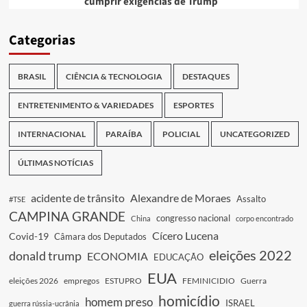
cumprir exigências de Trump
Categorias
BRASIL
CIÊNCIA & TECNOLOGIA
DESTAQUES
ENTRETENIMENTO & VARIEDADES
ESPORTES
INTERNACIONAL
PARAÍBA
POLICIAL
UNCATEGORIZED
ÚLTIMAS NOTÍCIAS
acidente de trânsito
Alexandre de Moraes
Assalto
#TSE
CAMPINA GRANDE
congresso nacional
China
corpo encontrado
Cícero Lucena
Covid-19
Câmara dos Deputados
eleições 2022
donald trump
ECONOMIA
EDUCAÇÃO
EUA
eleições 2026
empregos
ESTUPRO
FEMINICIDIO
Guerra
homicídio
homem preso
ISRAEL
guerra rússia-ucrânia