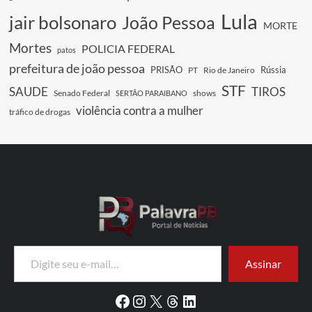
Lula
jair bolsonaro
João Pessoa
MORTE
Mortes
POLICIA FEDERAL
patos
prefeitura de joão pessoa
PRISÃO
Rússia
PT
Rio de Janeiro
STF
SAUDE
TIROS
Senado Federal
shows
SERTÃO PARAIBANO
violência contra a mulher
tráfico de drogas
Digite seu e-mail…
Assinar
Facebook
Instagram
X
Threads
LinkedIn