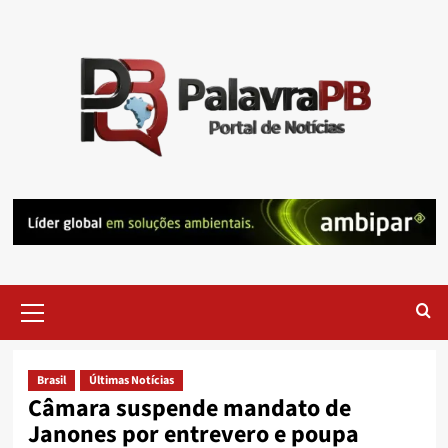
Skip
to
content
Primary
Menu
Brasil
Últimas Notícias
Câmara suspende mandato de
Janones por entrevero e poupa