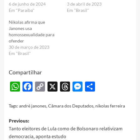
6 de junho de 2024
3 de abril de 2023
Em "Paraíba"
Em "Brasil"
Nikolas afirma que
Janones usa
homossexualidade para
ofender
30 de março de 2023
Em "Brasil"
Compartilhar
WhatsApp
Facebook
Copy
X
Threads
Messenger
Share
Link
Tags:
andré janones
,
Câmara dos Deputados
,
nikolas ferreira
Post
Previous:
Tanto eleitores de Lula como de Bolsonaro relativizam
navigation
democracia, aponta estudo