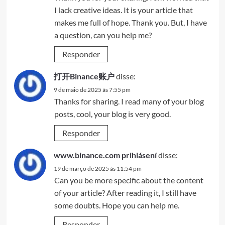
I lack creative ideas. It is your article that
makes me full of hope. Thank you. But, I have
a question, can you help me?
Responder
打开Binance账户
disse:
9 de maio de 2025 às 7:55 pm
Thanks for sharing. I read many of your blog
posts, cool, your blog is very good.
Responder
www.binance.com prihlásení
disse:
19 de março de 2025 às 11:54 pm
Can you be more specific about the content
of your article? After reading it, I still have
some doubts. Hope you can help me.
Responder