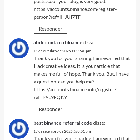
posts, cool, your blog is very good.
https://accounts.binance.com/register-
person?ref=IHJUI7TF
Responder
abrir conta na binance
disse:
11 de outubro de 2025 às 11:40 pm
Thank you for your sharing. I am worried that
I lack creative ideas. It is your article that
makes me full of hope. Thank you. But, I have
a question, can you help me?
https://accounts.binance.info/register?
ref=P9L9FQKY
Responder
best binance referral code
disse:
17 de setembro de 2025 às 8:01 pm
Thank you for your sharing. I am worried that