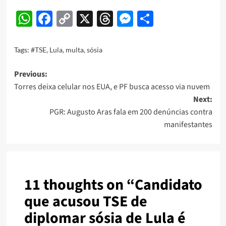
WhatsApp
Facebook
Copy
X
Threads
Messenger
Share
Link
Tags:
#TSE
,
Lula
,
multa
,
sósia
Post
Previous:
Torres deixa celular nos EUA, e PF busca acesso via nuvem
navigation
Next:
PGR: Augusto Aras fala em 200 denúncias contra
manifestantes
11 thoughts on “
Candidato
que acusou TSE de
diplomar sósia de Lula é