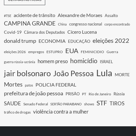
acidente de trânsito
Alexandre de Moraes
Assalto
#TSE
CAMPINA GRANDE
congresso nacional
China
corpo encontrado
Cícero Lucena
Covid-19
Câmara dos Deputados
eleições 2022
donald trump
ECONOMIA
EDUCAÇÃO
EUA
eleições 2026
empregos
ESTUPRO
FEMINICIDIO
Guerra
homicídio
homem preso
ISRAEL
guerra rússia-ucrânia
Lula
jair bolsonaro
João Pessoa
MORTE
Mortes
POLICIA FEDERAL
patos
prefeitura de joão pessoa
PRISÃO
Rússia
PT
Rio de Janeiro
STF
SAUDE
TIROS
Senado Federal
shows
SERTÃO PARAIBANO
violência contra a mulher
tráfico de drogas