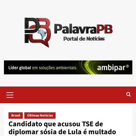
Skip
to
content
Primary
Menu
Brasil
Últimas Notícias
Candidato que acusou TSE de
diplomar sósia de Lula é multado