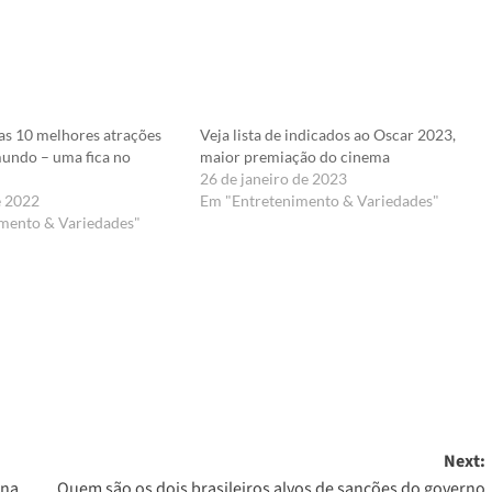
 as 10 melhores atrações
Veja lista de indicados ao Oscar 2023,
mundo – uma fica no
maior premiação do cinema
26 de janeiro de 2023
e 2022
Em "Entretenimento & Variedades"
mento & Variedades"
er
Next:
ina
Quem são os dois brasileiros alvos de sanções do governo