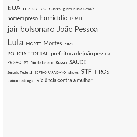
EUA
FEMINICIDIO
Guerra
guerra rússia-ucrânia
homicídio
homem preso
ISRAEL
jair bolsonaro
João Pessoa
Lula
Mortes
MORTE
patos
prefeitura de joão pessoa
POLICIA FEDERAL
SAUDE
PRISÃO
Rússia
PT
Rio de Janeiro
STF
TIROS
Senado Federal
shows
SERTÃO PARAIBANO
violência contra a mulher
tráfico de drogas