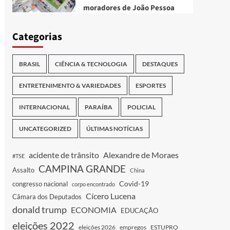
moradores de João Pessoa
Categorias
BRASIL
CIÊNCIA & TECNOLOGIA
DESTAQUES
ENTRETENIMENTO & VARIEDADES
ESPORTES
INTERNACIONAL
PARAÍBA
POLICIAL
UNCATEGORIZED
ÚLTIMAS NOTÍCIAS
acidente de trânsito
Alexandre de Moraes
#TSE
CAMPINA GRANDE
Assalto
China
Covid-19
congresso nacional
corpo encontrado
Cícero Lucena
Câmara dos Deputados
donald trump
ECONOMIA
EDUCAÇÃO
eleições 2022
eleições 2026
empregos
ESTUPRO