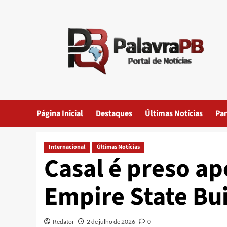
Skip
to
content
Página Inicial
Destaques
Últimas Notícias
Par
Internacional
Últimas Notícias
Casal é preso ap
Empire State Bu
Redator
2 de julho de 2026
0