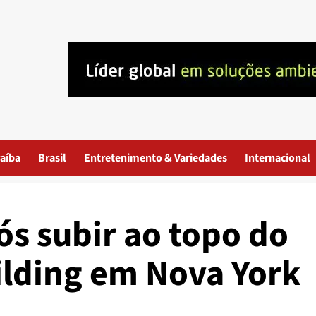
aíba
Brasil
Entretenimento & Variedades
Internacional
ós subir ao topo do
ilding em Nova York