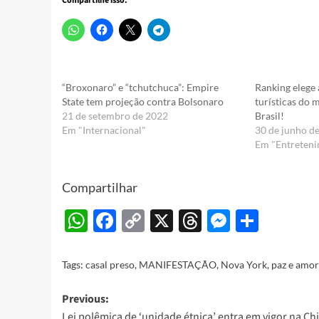
Compartilhe isso:
“Broxonaro” e “tchutchuca”: Empire
Ranking elege
State tem projeção contra Bolsonaro
turísticas do 
21 de setembro de 2022
Brasil!
Em "Internacional"
30 de junho d
Em "Entreteni
Compartilhar
WhatsApp
Facebook
Copy
X
Threads
Messeng
Share
Link
Tags:
casal preso
,
MANIFESTAÇÃO
,
Nova York
,
paz e amor
Post
Previous:
Lei polêmica de ‘unidade étnica’ entra em vigor na Ch