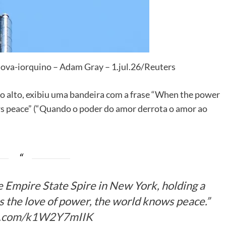
 nova-iorquino – Adam Gray – 1.jul.26/Reuters
 do alto, exibiu uma bandeira com a frase “When the power
ows peace” (“Quando o poder do amor derrota o amor ao
 Empire State Spire in New York, holding a
s the love of power, the world knows peace.”
er.com/k1W2Y7mIIK