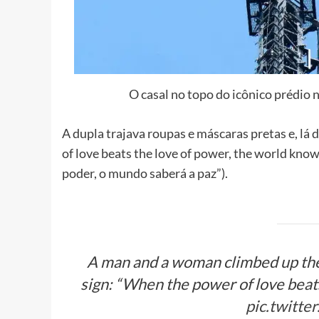
O casal no topo do icônico prédio
A dupla trajava roupas e máscaras pretas e, lá
of love beats the love of power, the world kn
poder, o mundo saberá a paz”).
A man and a woman climbed up the
sign: “When the power of love beat
pic.twitt