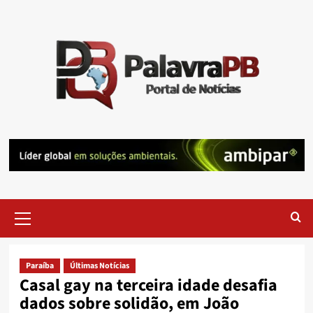
Skip
to
content
Primary
Menu
Paraíba
Últimas Notícias
Casal gay na terceira idade desafia
dados sobre solidão, em João