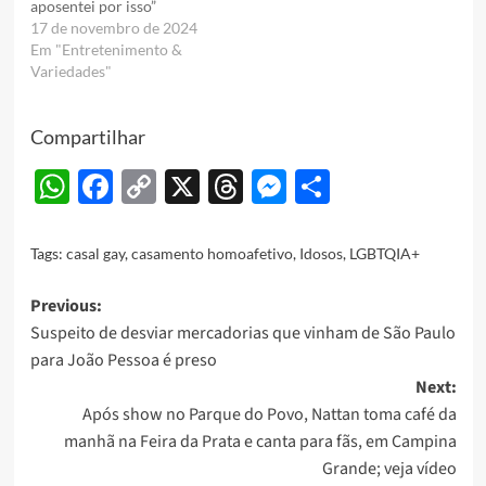
aposentei por isso”
17 de novembro de 2024
Em "Entretenimento &
Variedades"
Compartilhar
WhatsApp
Facebook
Copy
X
Threads
Messenger
Share
Link
Tags:
casal gay
,
casamento homoafetivo
,
Idosos
,
LGBTQIA+
Post
Previous:
Suspeito de desviar mercadorias que vinham de São Paulo
navigation
para João Pessoa é preso
Next:
Após show no Parque do Povo, Nattan toma café da
manhã na Feira da Prata e canta para fãs, em Campina
Grande; veja vídeo