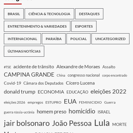
BRASIL
CIÊNCIA & TECNOLOGIA
DESTAQUES
ENTRETENIMENTO & VARIEDADES
ESPORTES
INTERNACIONAL
PARAÍBA
POLICIAL
UNCATEGORIZED
ÚLTIMAS NOTÍCIAS
acidente de trânsito
Alexandre de Moraes
Assalto
#TSE
CAMPINA GRANDE
congresso nacional
China
corpo encontrado
Cícero Lucena
Covid-19
Câmara dos Deputados
eleições 2022
donald trump
ECONOMIA
EDUCAÇÃO
EUA
eleições 2026
empregos
ESTUPRO
FEMINICIDIO
Guerra
homicídio
homem preso
ISRAEL
guerra rússia-ucrânia
Lula
jair bolsonaro
João Pessoa
MORTE