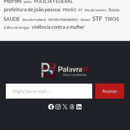
Mortes
POLICIA FEDERAL
patos
prefeitura de joão pessoa
PRISÃO
Rússia
PT
Rio de Janeiro
STF
SAUDE
TIROS
Senado Federal
shows
SERTÃO PARAIBANO
violência contra a mulher
tráfico de drogas
Digite seu e-mail…
Assinar
Facebook
Instagram
X
Threads
LinkedIn