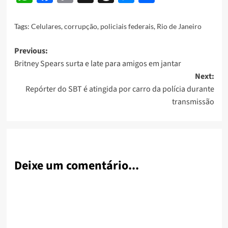
Link
Tags:
Celulares
,
corrupção
,
policiais federais
,
Rio de Janeiro
Post
Previous:
Britney Spears surta e late para amigos em jantar
navigation
Next:
Repórter do SBT é atingida por carro da polícia durante
transmissão
Deixe um comentário...