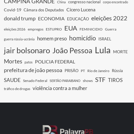
CAMPINA GRANDE
congresso nacional
China
corpo encontrado
Cícero Lucena
Covid-19
Câmara dos Deputados
eleições 2022
donald trump
ECONOMIA
EDUCAÇÃO
EUA
eleições 2026
empregos
ESTUPRO
FEMINICIDIO
Guerra
homicídio
homem preso
ISRAEL
guerra rússia-ucrânia
Lula
jair bolsonaro
João Pessoa
MORTE
Mortes
POLICIA FEDERAL
patos
prefeitura de joão pessoa
PRISÃO
Rússia
PT
Rio de Janeiro
STF
SAUDE
TIROS
Senado Federal
shows
SERTÃO PARAIBANO
violência contra a mulher
tráfico de drogas