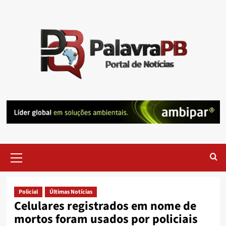
Skip
to
content
Primary
Menu
Policial
Últimas Notícias
Celulares registrados em nome de
mortos foram usados por policiais