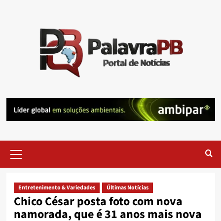
Skip
to
content
Primary
Menu
Entretenimento & Variedades
Últimas Notícias
Chico César posta foto com nova
namorada, que é 31 anos mais nova