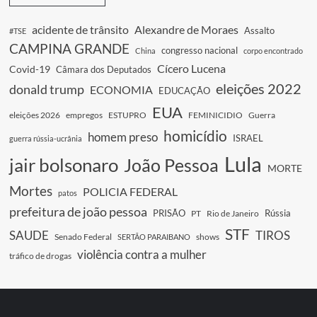
acidente de trânsito
Alexandre de Moraes
Assalto
#TSE
CAMPINA GRANDE
congresso nacional
China
corpo encontrado
Cícero Lucena
Covid-19
Câmara dos Deputados
eleições 2022
donald trump
ECONOMIA
EDUCAÇÃO
EUA
eleições 2026
empregos
ESTUPRO
FEMINICIDIO
Guerra
homicídio
homem preso
ISRAEL
guerra rússia-ucrânia
Lula
jair bolsonaro
João Pessoa
MORTE
Mortes
POLICIA FEDERAL
patos
prefeitura de joão pessoa
PRISÃO
Rússia
PT
Rio de Janeiro
STF
SAUDE
TIROS
Senado Federal
shows
SERTÃO PARAIBANO
violência contra a mulher
tráfico de drogas