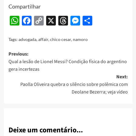
Compartilhar
WhatsApp
Facebook
Copy
X
Threads
Messenger
Share
Link
Tags:
advogada
,
affair
,
chico cesar
,
namoro
Post
Previous:
Qual a lesão de Lionel Messi? Condição física do argentino
navigation
gera incertezas
Next:
Paolla Oliveira quebra o silêncio sobre polêmica com
Deolane Bezerra; veja vídeo
Deixe um comentário...