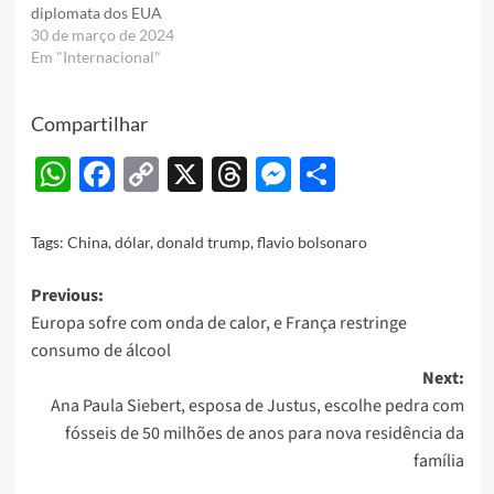
diplomata dos EUA
30 de março de 2024
Em "Internacional"
Compartilhar
WhatsApp
Facebook
Copy
X
Threads
Messenger
Share
Link
Tags:
China
,
dólar
,
donald trump
,
flavio bolsonaro
Post
Previous:
Europa sofre com onda de calor, e França restringe
navigation
consumo de álcool
Next:
Ana Paula Siebert, esposa de Justus, escolhe pedra com
fósseis de 50 milhões de anos para nova residência da
família