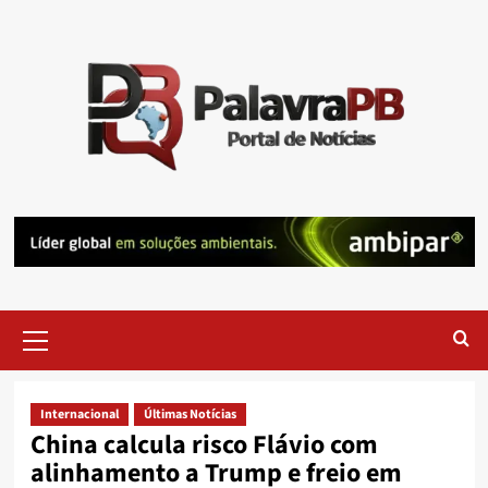
Skip
to
content
Primary
Menu
Internacional
Últimas Notícias
China calcula risco Flávio com
alinhamento a Trump e freio em