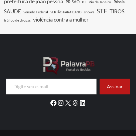
prefeitura de joão pessoa
PRISÃO
Rússia
PT
Rio de Janeiro
STF
SAUDE
TIROS
Senado Federal
shows
SERTÃO PARAIBANO
violência contra a mulher
tráfico de drogas
Digite seu e-mail…
Assinar
Facebook
Instagram
X
Threads
LinkedIn