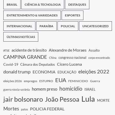
BRASIL
CIÊNCIA & TECNOLOGIA
DESTAQUES
ENTRETENIMENTO & VARIEDADES
ESPORTES
INTERNACIONAL
PARAÍBA
POLICIAL
UNCATEGORIZED
ÚLTIMAS NOTÍCIAS
acidente de trânsito
Alexandre de Moraes
Assalto
#TSE
CAMPINA GRANDE
congresso nacional
China
corpo encontrado
Cícero Lucena
Covid-19
Câmara dos Deputados
eleições 2022
donald trump
ECONOMIA
EDUCAÇÃO
EUA
eleições 2026
empregos
ESTUPRO
FEMINICIDIO
Guerra
homicídio
homem preso
ISRAEL
guerra rússia-ucrânia
Lula
jair bolsonaro
João Pessoa
MORTE
Mortes
POLICIA FEDERAL
patos